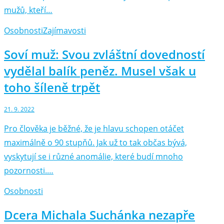
mužů, kteří…
Osobnosti
Zajímavosti
Soví muž: Svou zvláštní dovedností
vydělal balík peněz. Musel však u
toho šíleně trpět
21. 9. 2022
Pro člověka je běžné, že je hlavu schopen otáčet
maximálně o 90 stupňů. Jak už to tak občas bývá,
vyskytují se i různé anomálie, které budí mnoho
pozornosti.…
Osobnosti
Dcera Michala Suchánka nezapře