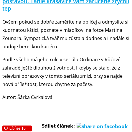
postavou. Tahle krasavice vám zaručeně zrychlí
tep
Ovšem pokud se dobře zaměříte na obličej a odmyslíte si
kudrnatou kštici, poznáte v mladíkovi na fotce Martina
Zounara. Sympatická tvář mu zůstala dodnes a i nadále si
buduje hereckou kariéru.
Podle všeho má jeho role v seriálu Ordinace v Růžové
zahradě ještě dlouhou životnost. I kdyby se stalo, že z
televizní obrazovky v tomto seriálu zmizí, brzy se najde
nová příležitost, kterou chytne za pačesy.
Autor: Šárka Cvrkalová
Sdílet článek: