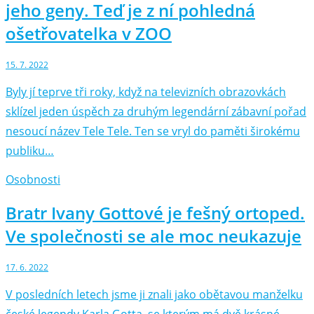
jeho geny. Teď je z ní pohledná
ošetřovatelka v ZOO
15. 7. 2022
Byly jí teprve tři roky, když na televizních obrazovkách
sklízel jeden úspěch za druhým legendární zábavní pořad
nesoucí název Tele Tele. Ten se vryl do paměti širokému
publiku…
Osobnosti
Bratr Ivany Gottové je fešný ortoped.
Ve společnosti se ale moc neukazuje
17. 6. 2022
V posledních letech jsme ji znali jako obětavou manželku