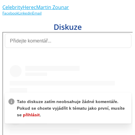
Celebrity
Herec
Martin Zounar
Facebook
Linkedin
Email
Diskuze