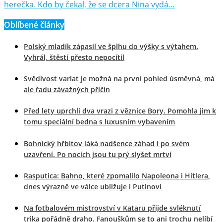
herečka. Kdo by čekal, že se dcera Nina vydá…
Oblíbené články
Polský mladík zápasil ve šplhu do výšky s výtahem.
Vyhrál, štěstí přesto nepocítil
Svědivost varlat je možná na první pohled úsměvná, má
ale řadu závažných příčin
Před lety uprchli dva vrazi z věznice Bory. Pomohla jim k
tomu speciální bedna s luxusním vybavením
Bohnický hřbitov láká nadšence záhad i po svém
uzavření. Po nocích jsou tu prý slyšet mrtví
Rasputica: Bahno, které zpomalilo Napoleona i Hitlera,
dnes výrazně ve válce ubližuje i Putinovi
Na fotbalovém mistrovství v Kataru přijde svléknutí
trika pořádně draho. Fanouškům se to ani trochu nelíbí