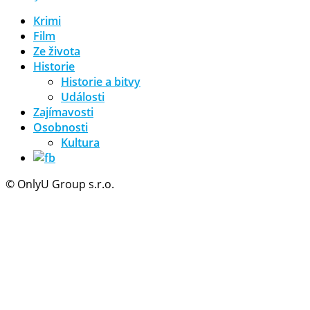
Krimi
Film
Ze života
Historie
Historie a bitvy
Události
Zajímavosti
Osobnosti
Kultura
© OnlyU Group s.r.o.