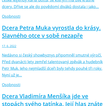
české legendy Karla Gotta, se kterým má dvě krásné
dcery. Dříve se ale do povědomí diváků dostala i jako…
Osobnosti
Dcera Petra Muka vyrostla do krásy.
Slavného otce v sobě nezapře
17. 6. 2022
Nedávno si český showbyznys připomněl smutné výročí.
Před dvanácti lety zemřel talentovaný zpěvák a hudebník
Petr Muk. Jeho nejmladší dceři byly tehdy pouhé tři roky.
Nyní už je…
Osobnosti
Dcera Vladimíra Menšíka jde ve
stopách svého tatínka. Její hlas znáte