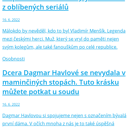
z oblíbených seriálů
16. 6. 2022
Málokdo by nevěděl, kdo to byl Vladimír Menšík. Legenda
mezi českými herci. Muž, který se vryl do paměti nejen
svým kolegům, ale také fanouškům po celé republice.
Osobnosti
Dcera Dagmar Havlové se nevydala v
maminčiných stopách. Tuto krásku
můžete potkat u soudu
16. 6. 2022
Dagmar Havlovou si spojujeme nejen s označením bývalá
první dáma. V očích mnoha z nás je to také úspěšná