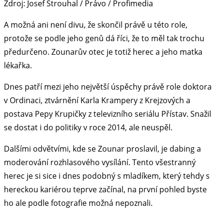
Zdroj: Josef Strouhal / Právo / Profimedia
A možná ani není divu, že skončil právě u této role,
protože se podle jeho genů dá říci, že to měl tak trochu
předurčeno. Zounarův otec je totiž herec a jeho matka
lékařka.
Dnes patří mezi jeho největší úspěchy právě role doktora
v Ordinaci, ztvárnění Karla Krampery z Krejzových a
postava Pepy Krupičky z televizního seriálu Přístav. Snažil
se dostat i do politiky v roce 2014, ale neuspěl.
Dalšími odvětvími, kde se Zounar proslavil, je dabing a
moderování rozhlasového vysílání. Tento všestranný
herec je si sice i dnes podobný s mladíkem, který tehdy s
hereckou kariérou teprve začínal, na první pohled byste
ho ale podle fotografie možná nepoznali.