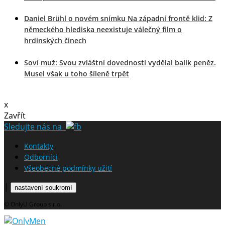
Daniel Brühl o novém snímku Na západní frontě klid: Z
německého hlediska neexistuje válečný film o
hrdinských činech
Soví muž: Svou zvláštní dovedností vydělal balík peněz.
Musel však u toho šíleně trpět
x
Zavřít
Sledujte nás na
Kontakty
Odborníci
Všeobecné podmínky užití
|
nastavení soukromí
© OnlyU Group s.r.o.