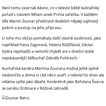
Není tomu zase tak dávno, co v televizi běžel kulinářský
pořad s názvem Mňam aneb Prima vařečka. V každém
díle Martin Zounar představil divákům nějaký zajímavý
pokrm a postup na jeho přípravu.
U toho mu občas pomáhaly další slavné osobnosti, jako
například Hana Zagorová, Helena Růžičková, Václav
Vydra nejmladší a nemohl chybět ani v dnešní době
nejobávanější šéfkuchař Zdeněk Pohlreich.
Kuchařská kariéra Martina Zounara možná ještě úplně
neskončila a doma si rád něco uvaří, v televizi ho dnes ale
vídáme spíše jako lékaře. Konkrétně jako Bohdana Švarce
ze seriálu Ordinace v Růžové zahradě.