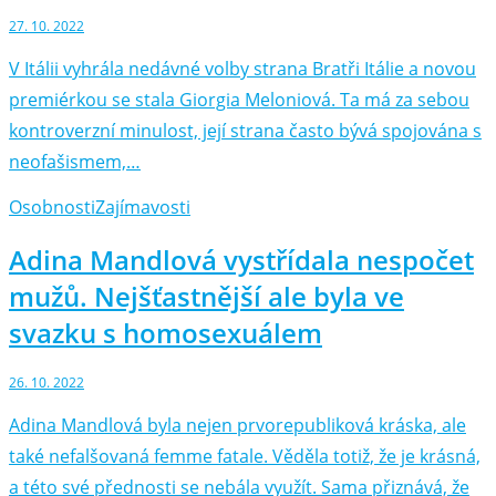
27. 10. 2022
V Itálii vyhrála nedávné volby strana Bratři Itálie a novou
premiérkou se stala Giorgia Meloniová. Ta má za sebou
kontroverzní minulost, její strana často bývá spojována s
neofašismem,…
Osobnosti
Zajímavosti
Adina Mandlová vystřídala nespočet
mužů. Nejšťastnější ale byla ve
svazku s homosexuálem
26. 10. 2022
Adina Mandlová byla nejen prvorepubliková kráska, ale
také nefalšovaná femme fatale. Věděla totiž, že je krásná,
a této své přednosti se nebála využít. Sama přiznává, že