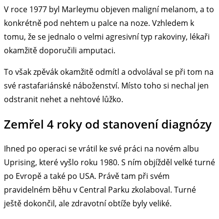
V roce 1977 byl Marleymu objeven maligní melanom, a to
konkrétně pod nehtem u palce na noze. Vzhledem k
tomu, že se jednalo o velmi agresivní typ rakoviny, lékaři
okamžitě doporučili amputaci.
To však zpěvák okamžitě odmítl a odvolával se při tom na
své rastafariánské náboženství. Místo toho si nechal jen
odstranit nehet a nehtové lůžko.
Zemřel 4 roky od stanovení diagnózy
Ihned po operaci se vrátil ke své práci na novém albu
Uprising, které vyšlo roku 1980. S ním objížděl velké turné
po Evropě a také po USA. Právě tam při svém
pravidelném běhu v Central Parku zkolaboval. Turné
ještě dokončil, ale zdravotní obtíže byly veliké.