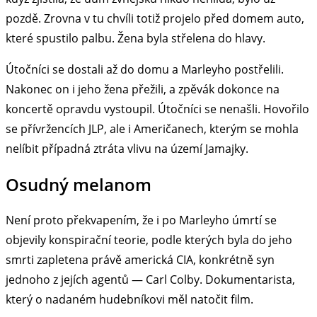
pozdě. Zrovna v tu chvíli totiž projelo před domem auto,
které spustilo palbu. Žena byla střelena do hlavy.
Útočníci se dostali až do domu a Marleyho postřelili.
Nakonec on i jeho žena přežili, a zpěvák dokonce na
koncertě opravdu vystoupil. Útočníci se nenašli. Hovořilo
se přívržencích JLP, ale i Američanech, kterým se mohla
nelíbit případná ztráta vlivu na území Jamajky.
Osudný melanom
Není proto překvapením, že i po Marleyho úmrtí se
objevily konspirační teorie, podle kterých byla do jeho
smrti zapletena právě americká CIA, konkrétně syn
jednoho z jejích agentů — Carl Colby. Dokumentarista,
který o nadaném hudebníkovi měl natočit film.