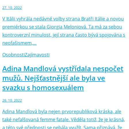
27. 10. 2022
V Itálii vyhrála nedávné volby strana Bratři Itálie a novou
premiérkou se stala Giorgia Meloniová. Ta má za sebou
kontroverzní minulost, její strana často bývá spojována s
neofašismem,…
Osobnosti
Zajímavosti
Adina Mandlová vystřídala nespočet
mužů. Nejšťastnější ale byla ve
svazku s homosexuálem
26. 10. 2022
Adina Mandlová byla nejen prvorepubliková kráska, ale
také nefalšovaná femme fatale. Věděla totiž, že je krásná,
a této své přednosti se nebála využít. Sama přiznává, že