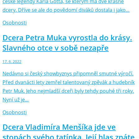
české legendy Karla Gotta, se kterým má dvě krásné
dcery. Dříve se ale do povědomí diváků dostala i jako…
Osobnosti
Dcera Petra Muka vyrostla do krásy.
Slavného otce v sobě nezapře
17. 6. 2022
Nedávno si český showbyznys připomněl smutné výročí.
Před dvanácti lety zemřel talentovaný zpěvák a hudebník
Petr Muk. Jeho nejmladší dceři byly tehdy pouhé tři roky.
Nyní už je…
Osobnosti
Dcera Vladimíra Menšíka jde ve
stopách svého tatínka. Její hlas znáte