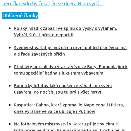
herečka. Kdo by čekal, že se dcera Nina vydá…
Oblíbené články
Polský mladík zápasil ve šplhu do výšky s výtahem.
Vyhrál, štěstí přesto nepocítil
Svědivost varlat je možná na první pohled úsměvná, má
ale řadu závažných příčin
Před lety uprchli dva vrazi z věznice Bory. Pomohla jim k
tomu speciální bedna s luxusním vybavením
Bohnický hřbitov láká nadšence záhad i po svém
uzavření. Po nocích jsou tu prý slyšet mrtví
Rasputica: Bahno, které zpomalilo Napoleona i Hitlera,
dnes výrazně ve válce ubližuje i Putinovi
Na fotbalovém mistrovství v Kataru přijde svléknutí
trika pořádně draho. Fanouškům se to ani trochu nelíbí