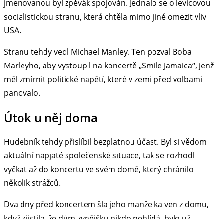
jmenovanou byl zpěvák spojován. Jednalo se o levicovou
socialistickou stranu, která chtěla mimo jiné omezit vliv
USA.
Stranu tehdy vedl Michael Manley. Ten pozval Boba
Marleyho, aby vystoupil na koncertě „Smile Jamaica“, jenž
měl zmírnit politické napětí, které v zemi před volbami
panovalo.
Útok u něj doma
Hudebník tehdy přislíbil bezplatnou účast. Byl si vědom
aktuální napjaté společenské situace, tak se rozhodl
vyčkat až do koncertu ve svém domě, který chránilo
několik strážců.
Dva dny před koncertem šla jeho manželka ven z domu,
když zjistila, že dům zvnějšku nikdo nehlídá, bylo už