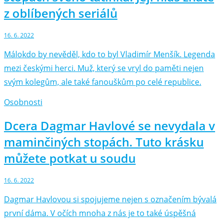
z oblíbených seriálů
16. 6. 2022
Málokdo by nevěděl, kdo to byl Vladimír Menšík. Legenda
mezi českými herci. Muž, který se vryl do paměti nejen
svým kolegům, ale také fanouškům po celé republice.
Osobnosti
Dcera Dagmar Havlové se nevydala v
maminčiných stopách. Tuto krásku
můžete potkat u soudu
16. 6. 2022
Dagmar Havlovou si spojujeme nejen s označením bývalá
první dáma. V očích mnoha z nás je to také úspěšná