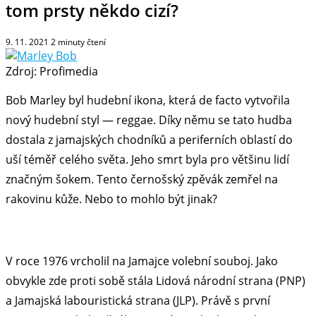
tom prsty někdo cizí?
9. 11. 2021
2
minuty čtení
Zdroj: Profimedia
Bob Marley byl hudební ikona, která de facto vytvořila
nový hudební styl — reggae. Díky němu se tato hudba
dostala z jamajských chodníků a periferních oblastí do
uší téměř celého světa. Jeho smrt byla pro většinu lidí
značným šokem. Tento černošský zpěvák zemřel na
rakovinu kůže. Nebo to mohlo být jinak?
V roce 1976 vrcholil na Jamajce volební souboj. Jako
obvykle zde proti sobě stála Lidová národní strana (PNP)
a Jamajská labouristická strana (JLP). Právě s první