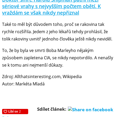
sériové vrahy s nejvyšším počtem obětí. K
vraždám se však nikdy nepřiznal
Také to měl být důvodem toho, proč se rakovina tak
rychle rozšířila. Jedem z jeho lékařů tehdy prohlásil, že
tolik rakoviny uvnitř jednoho člověka ještě nikdy neviděl.
To, že by byla ve smrti Boba Marleyho nějakým
způsobem zapletena CIA, se nikdy nepotvrdilo. A nenašly
se k tomu ani nejmenší důkazy.
Zdroj: Allthatsinteresting.com, Wikipedia
Autor: Markéta Mladá
Sdílet článek: