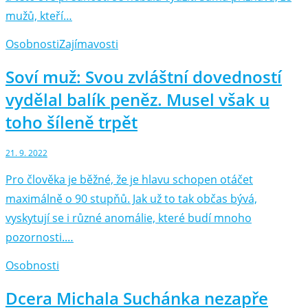
mužů, kteří…
Osobnosti
Zajímavosti
Soví muž: Svou zvláštní dovedností
vydělal balík peněz. Musel však u
toho šíleně trpět
21. 9. 2022
Pro člověka je běžné, že je hlavu schopen otáčet
maximálně o 90 stupňů. Jak už to tak občas bývá,
vyskytují se i různé anomálie, které budí mnoho
pozornosti.…
Osobnosti
Dcera Michala Suchánka nezapře