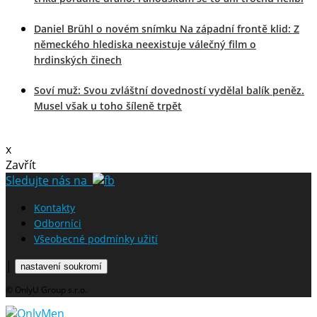
Daniel Brühl o novém snímku Na západní frontě klid: Z
německého hlediska neexistuje válečný film o
hrdinských činech
Soví muž: Svou zvláštní dovedností vydělal balík peněz.
Musel však u toho šíleně trpět
x
Zavřít
Sledujte nás na
Kontakty
Odborníci
Všeobecné podmínky užití
|
nastavení soukromí
© OnlyU Group s.r.o.