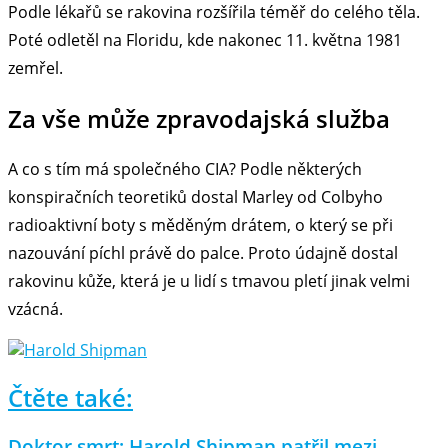
Podle lékařů se rakovina rozšířila téměř do celého těla.
Poté odletěl na Floridu, kde nakonec 11. května 1981
zemřel.
Za vše může zpravodajská služba
A co s tím má společného CIA? Podle některých
konspiračních teoretiků dostal Marley od Colbyho
radioaktivní boty s měděným drátem, o který se při
nazouvání píchl právě do palce. Proto údajně dostal
rakovinu kůže, která je u lidí s tmavou pletí jinak velmi
vzácná.
Čtěte také:
Doktor smrt: Harold Shipman patřil mezi