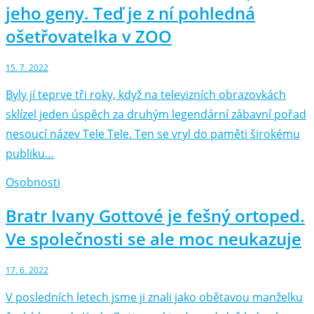
jeho geny. Teď je z ní pohledná
ošetřovatelka v ZOO
15. 7. 2022
Byly jí teprve tři roky, když na televizních obrazovkách
sklízel jeden úspěch za druhým legendární zábavní pořad
nesoucí název Tele Tele. Ten se vryl do paměti širokému
publiku…
Osobnosti
Bratr Ivany Gottové je fešný ortoped.
Ve společnosti se ale moc neukazuje
17. 6. 2022
V posledních letech jsme ji znali jako obětavou manželku