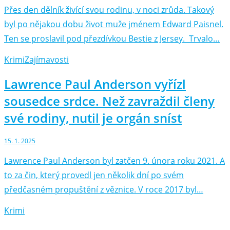
Přes den dělník živící svou rodinu, v noci zrůda. Takový
byl po nějakou dobu život muže jménem Edward Paisnel.
Ten se proslavil pod přezdívkou Bestie z Jersey. Trvalo…
Krimi
Zajímavosti
Lawrence Paul Anderson vyřízl
sousedce srdce. Než zavraždil členy
své rodiny, nutil je orgán sníst
15. 1. 2025
Lawrence Paul Anderson byl zatčen 9. února roku 2021. A
to za čin, který provedl jen několik dní po svém
předčasném propuštění z věznice. V roce 2017 byl…
Krimi