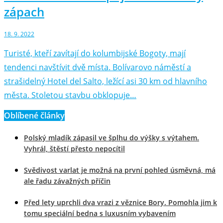
zápach
18. 9. 2022
Turisté, kteří zavítají do kolumbijské Bogoty, mají
tendenci navštívit dvě místa. Bolívarovo náměstí a
strašidelný Hotel del Salto, ležící asi 30 km od hlavního
města. Stoletou stavbu obklopuje…
Oblíbené články
Polský mladík zápasil ve šplhu do výšky s výtahem.
Vyhrál, štěstí přesto nepocítil
Svědivost varlat je možná na první pohled úsměvná, má
ale řadu závažných příčin
Před lety uprchli dva vrazi z věznice Bory. Pomohla jim k
tomu speciální bedna s luxusním vybavením