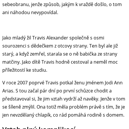
sebeobranu, jenže způsob, jakým k vraždě došlo, o tom
ani náhodou nevypovídal.
Jako mladý žil Travis Alexander společně s osmi
sourozenci s dědečkem z otcovy strany. Ten byl ale již
starý, a když zemřel, starala se o ně babička ze strany
matčiny. Jako dítě Travis hodně cestoval a neměl moc
příležitostí ke studiu.
V roce 2007 poprvé Travis potkal ženu jménem Jodi Ann
Arias. S tou začal pár dní po první schůzce chodit a
představoval si, že jim vztah vydrží až navěky. Jenže v tom
se šíleně zmýlil. Ona totiž měla problém právě s tím, že je
jen nevzdělaný chlapík, co rád pomáhá rodině s domem.