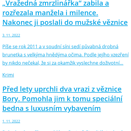
„Vražedná zmrzlinářka“ zabila a
rozřezala manžela i milence.
Nakonec ji poslali do mužské věznice
3. 11. 2022
Píše se rok 2011 a v soudní síni sedí půvabná drobná
brunetka s velkýma hnědýma očima. Podle jejího vzezření
by nikdo nečekal, že si za okamžik vyslechne doživotní…
Krimi
Před lety uprchli dva vrazi z věznice
Bory. Pomohla jim k tomu speciální
bedna s luxusním vybavením
1. 11. 2022