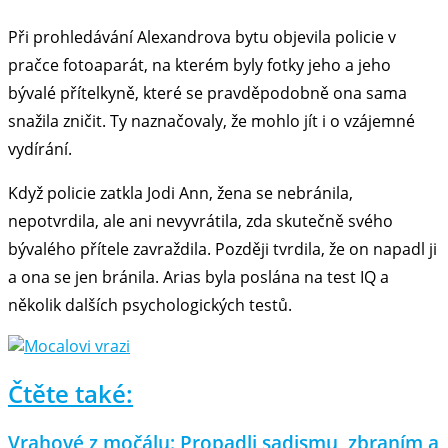
Při prohledávání Alexandrova bytu objevila policie v
pračce fotoaparát, na kterém byly fotky jeho a jeho
bývalé přítelkyně, které se pravděpodobně ona sama
snažila zničit. Ty naznačovaly, že mohlo jít i o vzájemné
vydírání.
Když policie zatkla Jodi Ann, žena se nebránila,
nepotvrdila, ale ani nevyvrátila, zda skutečně svého
bývalého přítele zavraždila. Později tvrdila, že on napadl ji
a ona se jen bránila. Arias byla poslána na test IQ a
několik dalších psychologických testů.
Čtěte také:
Vrahové z močálu: Propadli sadismu, zbraním a