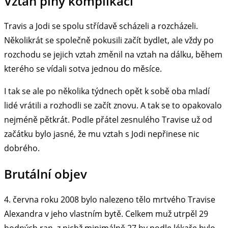
Vztah plný komplikací
Travis a Jodi se spolu střídavě scházeli a rozcházeli.
Několikrát se společně pokusili začít bydlet, ale vždy po
rozchodu se jejich vztah změnil na vztah na dálku, během
kterého se vídali sotva jednou do měsíce.
I tak se ale po několika týdnech opět k sobě oba mladí
lidé vrátili a rozhodli se začít znovu. A tak se to opakovalo
nejméně pětkrát. Podle přátel zesnulého Travise už od
začátku bylo jasné, že mu vztah s Jodi nepřinese nic
dobrého.
Brutální objev
4. června roku 2008 bylo nalezeno tělo mrtvého Travise
Alexandra v jeho vlastním bytě. Celkem muž utrpěl 29