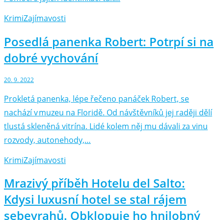
Krimi
Zajímavosti
Posedlá panenka Robert: Potrpí si na
dobré vychování
20. 9. 2022
Prokletá panenka, lépe řečeno panáček Robert, se
nachází v muzeu na Floridě. Od návštěvníků jej raději dělí
tlustá skleněná vitrína. Lidé kolem něj mu dávali za vinu
rozvody, autonehody,…
Krimi
Zajímavosti
Mrazivý příběh Hotelu del Salto:
Kdysi luxusní hotel se stal rájem
sebevrahů. Obklopuje ho hnilobný