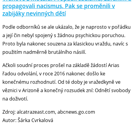
propagovali nacismus. Pak se proměnili v
zabijáky nevinných dětí
Podle odborníků se ale ukázalo, že je naprosto v pořádku
a její čin nebyl spojený s žádnou psychickou poruchou.
Proto byla nakonec souzena za klasickou vraždu, navíc s
použitím nadměrně brutálního násilí.
Ačkoli soudní proces prošel na základě žádostí Arias
řadou odvolání, v roce 2016 nakonec došlo ke
konečnému rozhodnutí. Od té doby je vražedkyně ve
věznici v Arizoně a konečný rozsudek zní: Odnětí svobody
na doživotí.
Zdroj: alcatrazeast.com, abcnews.go.com
Autor: Šárka Cvrkalová