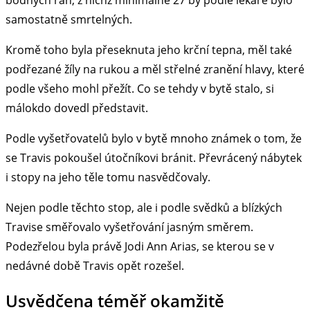
bodných ran, z nichž minimálně 27 by podle lékaře bylo
samostatně smrtelných.
Kromě toho byla přeseknuta jeho krční tepna, měl také
podřezané žíly na rukou a měl střelné zranění hlavy, které
podle všeho mohl přežít. Co se tehdy v bytě stalo, si
málokdo dovedl představit.
Podle vyšetřovatelů bylo v bytě mnoho známek o tom, že
se Travis pokoušel útočníkovi bránit. Převrácený nábytek
i stopy na jeho těle tomu nasvědčovaly.
Nejen podle těchto stop, ale i podle svědků a blízkých
Travise směřovalo vyšetřování jasným směrem.
Podezřelou byla právě Jodi Ann Arias, se kterou se v
nedávné době Travis opět rozešel.
Usvědčena téměř okamžitě