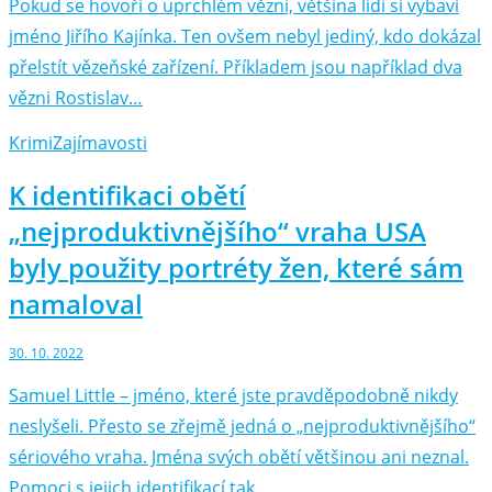
Pokud se hovoří o uprchlém vězni, většina lidí si vybaví
jméno Jiřího Kajínka. Ten ovšem nebyl jediný, kdo dokázal
přelstít vězeňské zařízení. Příkladem jsou například dva
vězni Rostislav…
Krimi
Zajímavosti
K identifikaci obětí
„nejproduktivnějšího“ vraha USA
byly použity portréty žen, které sám
namaloval
30. 10. 2022
Samuel Little – jméno, které jste pravděpodobně nikdy
neslyšeli. Přesto se zřejmě jedná o „nejproduktivnějšího“
sériového vraha. Jména svých obětí většinou ani neznal.
Pomoci s jejich identifikací tak…