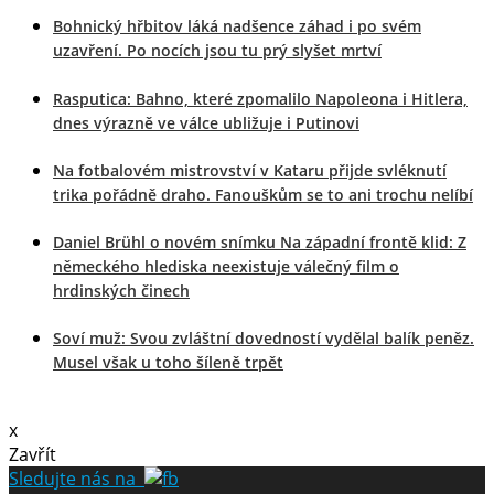
Bohnický hřbitov láká nadšence záhad i po svém
uzavření. Po nocích jsou tu prý slyšet mrtví
Rasputica: Bahno, které zpomalilo Napoleona i Hitlera,
dnes výrazně ve válce ubližuje i Putinovi
Na fotbalovém mistrovství v Kataru přijde svléknutí
trika pořádně draho. Fanouškům se to ani trochu nelíbí
Daniel Brühl o novém snímku Na západní frontě klid: Z
německého hlediska neexistuje válečný film o
hrdinských činech
Soví muž: Svou zvláštní dovedností vydělal balík peněz.
Musel však u toho šíleně trpět
x
Zavřít
Sledujte nás na