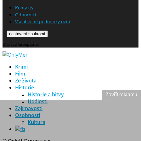
Kontakty
Odborníci
Všeobecné podmínky užití
|
nastavení soukromí
© OnlyU Group s.r.o.
Krimi
Film
Ze života
Historie
Historie a bitvy
Zavřít reklamu
Události
Zajímavosti
Osobnosti
Kultura