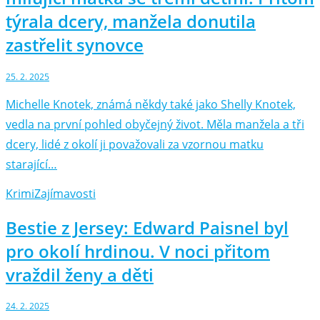
týrala dcery, manžela donutila
zastřelit synovce
25. 2. 2025
Michelle Knotek, známá někdy také jako Shelly Knotek,
vedla na první pohled obyčejný život. Měla manžela a tři
dcery, lidé z okolí ji považovali za vzornou matku
starající…
Krimi
Zajímavosti
Bestie z Jersey: Edward Paisnel byl
pro okolí hrdinou. V noci přitom
vraždil ženy a děti
24. 2. 2025