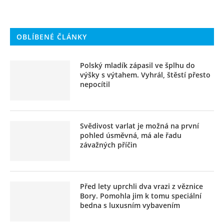
OBLÍBENÉ ČLÁNKY
Polský mladík zápasil ve šplhu do
výšky s výtahem. Vyhrál, štěstí přesto
nepocítil
Svědivost varlat je možná na první
pohled úsměvná, má ale řadu
závažných příčin
Před lety uprchli dva vrazi z věznice
Bory. Pomohla jim k tomu speciální
bedna s luxusním vybavením