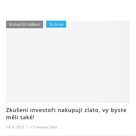
Komerční sdělení
Ze života
Zkušení investoři nakupují zlato, vy byste
měli také!
14. 6. 2021
< 1
minuta čtení