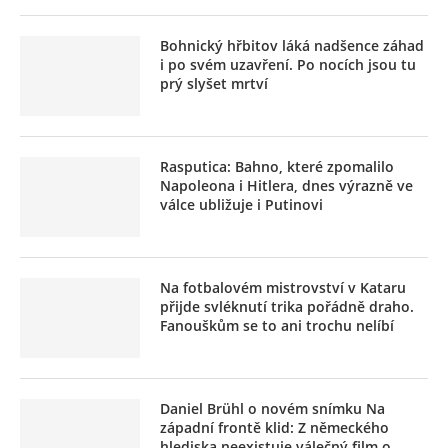
Bohnický hřbitov láká nadšence záhad
i po svém uzavření. Po nocích jsou tu
prý slyšet mrtví
Rasputica: Bahno, které zpomalilo
Napoleona i Hitlera, dnes výrazně ve
válce ubližuje i Putinovi
Na fotbalovém mistrovství v Kataru
přijde svléknutí trika pořádně draho.
Fanouškům se to ani trochu nelíbí
Daniel Brühl o novém snímku Na
západní frontě klid: Z německého
hlediska neexistuje válečný film o