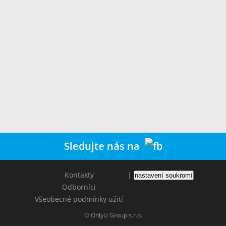
Sledujte nás na
Kontakty
|
nastavení soukromí
Odborníci
Všeobecné podmínky užití
© OnlyU Group s.r.o.