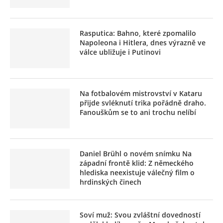
Rasputica: Bahno, které zpomalilo
Napoleona i Hitlera, dnes výrazně ve
válce ubližuje i Putinovi
Na fotbalovém mistrovství v Kataru
přijde svléknutí trika pořádně draho.
Fanouškům se to ani trochu nelíbí
Daniel Brühl o novém snímku Na
západní frontě klid: Z německého
hlediska neexistuje válečný film o
hrdinských činech
Soví muž: Svou zvláštní dovedností