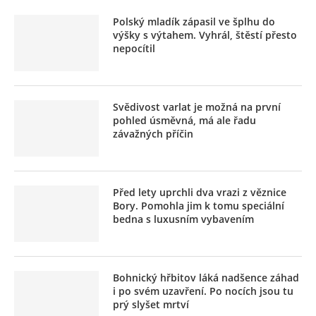
Polský mladík zápasil ve šplhu do
výšky s výtahem. Vyhrál, štěstí přesto
nepocítil
Svědivost varlat je možná na první
pohled úsměvná, má ale řadu
závažných příčin
Před lety uprchli dva vrazi z věznice
Bory. Pomohla jim k tomu speciální
bedna s luxusním vybavením
Bohnický hřbitov láká nadšence záhad
i po svém uzavření. Po nocích jsou tu
prý slyšet mrtví