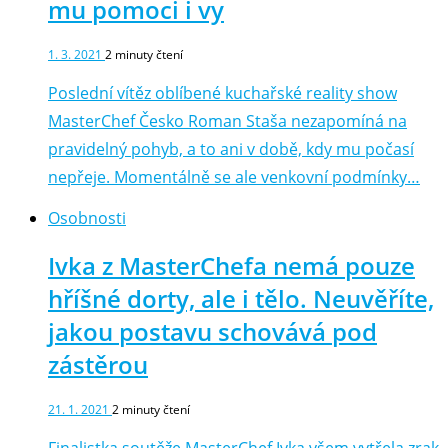
mu pomoci i vy
1. 3. 2021
2
minuty čtení
Poslední vítěz oblíbené kuchařské reality show
MasterChef Česko Roman Staša nezapomíná na
pravidelný pohyb, a to ani v době, kdy mu počasí
nepřeje. Momentálně se ale venkovní podmínky…
Osobnosti
Ivka z MasterChefa nemá pouze
hříšné dorty, ale i tělo. Neuvěříte,
jakou postavu schovává pod
zástěrou
21. 1. 2021
2
minuty čtení