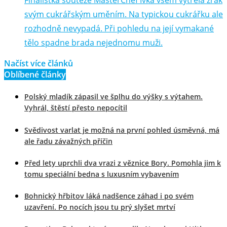
Finalistka soutěže MasterChef Ivka všem vytřela zrak
svým cukrářským uměním. Na typickou cukrářku ale
rozhodně nevypadá. Při pohledu na její vymakané
tělo spadne brada nejednomu muži.
Načíst více článků
Oblíbené články
Polský mladík zápasil ve šplhu do výšky s výtahem.
Vyhrál, štěstí přesto nepocítil
Svědivost varlat je možná na první pohled úsměvná, má
ale řadu závažných příčin
Před lety uprchli dva vrazi z věznice Bory. Pomohla jim k
tomu speciální bedna s luxusním vybavením
Bohnický hřbitov láká nadšence záhad i po svém
uzavření. Po nocích jsou tu prý slyšet mrtví