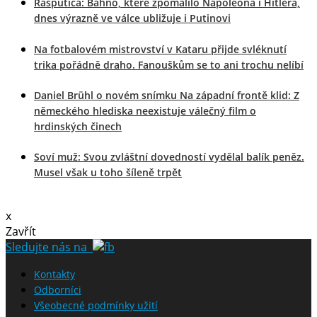
Rasputica: Bahno, které zpomalilo Napoleona i Hitlera,
dnes výrazně ve válce ubližuje i Putinovi
Na fotbalovém mistrovství v Kataru přijde svléknutí
trika pořádně draho. Fanouškům se to ani trochu nelíbí
Daniel Brühl o novém snímku Na západní frontě klid: Z
německého hlediska neexistuje válečný film o
hrdinských činech
Soví muž: Svou zvláštní dovedností vydělal balík peněz.
Musel však u toho šíleně trpět
x
Zavřít
Sledujte nás na
Kontakty
Odborníci
Všeobecné podmínky užití