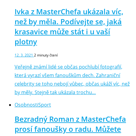
Ivka z MasterChefa ukázala víc,
než by měla. Podívejte se, jaká
krasavice může stát i u vaší
plotny
12. 3. 2021
2
minuty čtení
Veřejně známí lidé se občas pochlubí fotografií,
která vyrazí všem fanouškům dech. Zahraniční
celebrity se toho nebojí vůbec, občas ukáží víc, než
by měly. Stejně tak ukázala trochu…
Osobnosti
Sport
Bezradný Roman z MasterChefa
prosí fanoušky o radu. Můžete