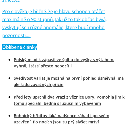
21. 9. 2022
Pro člověka je běžné, že je hlavu schopen otáčet
maximálně o 90 stupňů. Jak už to tak občas bývá,
vyskytují se i různé anomálie, které budí mnoho
pozornosti.…
Oblíbené články
Polský mladík zápasil ve šplhu do výšky s výtahem.
Vyhrál, štěstí přesto nepocítil
Svědivost varlat je možná na první pohled úsměvná, má
ale řadu závažných příčin
Před lety uprchli dva vrazi z věznice Bory. Pomohla jim k
tomu speciální bedna s luxusním vybavením
Bohnický hřbitov láká nadšence záhad i po svém
uzavření. Po nocích jsou tu prý slyšet mrtví