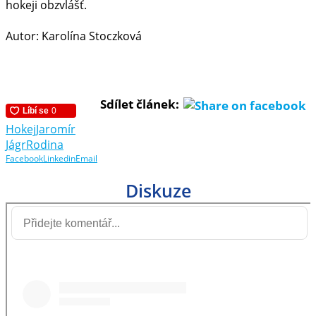
hokeji obzvlášť.
Autor: Karolína Stoczková
Sdílet článek:
Hokej
Jaromír
Jágr
Rodina
Facebook
Linkedin
Email
Diskuze