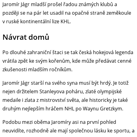
Jaromír Jágr mladší prošel řadou známých klubů a
později se na pár let usadil na opačné straně zeměkoule
v ruské kontinentální lize KHL.
Návrat domů
Po dlouhé zahraniční štaci se tak česká hokejová legenda
vrátila zpět ke svým kořenům, kde může předávat cenné
zkušenosti mladším ročníkům.
Jaromír Jágr starší na svého syna musí být hrdý. Je totiž
nejen držitelem Stanleyova poháru, zlaté olympijské
medaile i zlata z mistrovství světa, ale historicky je také
druhým nejlepším hráčem NHL po Waynu Gretzkym.
Podobu mezi oběma Jaromíry asi na první pohled
neuvidíte, rozhodně ale mají společnou lásku ke sportu, a