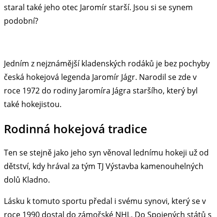
staral také jeho otec Jaromír starší. Jsou si se synem
podobní?
Jedním z nejznámější kladenských rodáků je bez pochyby
česká hokejová legenda Jaromír Jágr. Narodil se zde v
roce 1972 do rodiny Jaromíra Jágra staršího, který byl
také hokejistou.
Rodinná hokejová tradice
Ten se stejně jako jeho syn věnoval lednímu hokeji už od
dětství, kdy hrával za tým TJ Výstavba kamenouhelných
dolů Kladno.
Lásku k tomuto sportu předal i svému synovi, který se v
roce 1990 dostal do zámořské NHL. Do Spojených států s