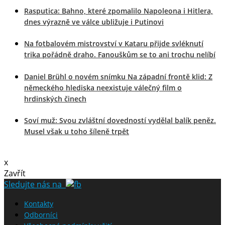
Rasputica: Bahno, které zpomalilo Napoleona i Hitlera,
dnes výrazně ve válce ubližuje i Putinovi
Na fotbalovém mistrovství v Kataru přijde svléknutí
trika pořádně draho. Fanouškům se to ani trochu nelíbí
Daniel Brühl o novém snímku Na západní frontě klid: Z
německého hlediska neexistuje válečný film o
hrdinských činech
Soví muž: Svou zvláštní dovedností vydělal balík peněz.
Musel však u toho šíleně trpět
x
Zavřít
Sledujte nás na
Kontakty
Odborníci