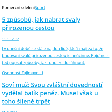
Komerční sdělení
Sport
5 způsobů, jak nabrat svaly
přirozenou cestou
18. 10. 2022
I v dnešní době se stále najdou lidé, kteří mají za to, že
budování svalů přirozenou cestou je neúčinné. Pojďme si
teď popsat způsoby, jak toho lze dosáhnout.
Osobnosti
Zajímavosti
Soví muž: Svou zvláštní dovedností
vydělal balík peněz. Musel však u
toho šíleně trpět