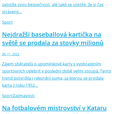
zajistíte svou bezpečnost, ale také se ujistíte, že si čas
strávený…
Sport
Nejdražší baseballová kartička na
světě se prodala za stovky milionů
26. 11. 2022
Zájem sběratelů o upomínkové karty s vyobrazením
sportovních celebrit v poslední době velmi stoupá. Tento
trend potvrdila i rekordní suma, za kterou se prodala
karta z roku 1952…
Sport
Zajímavosti
Na fotbalovém mistrovství v Kataru