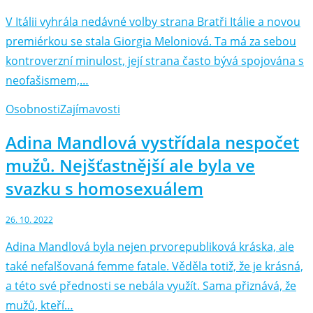
V Itálii vyhrála nedávné volby strana Bratři Itálie a novou
premiérkou se stala Giorgia Meloniová. Ta má za sebou
kontroverzní minulost, její strana často bývá spojována s
neofašismem,…
Osobnosti
Zajímavosti
Adina Mandlová vystřídala nespočet
mužů. Nejšťastnější ale byla ve
svazku s homosexuálem
26. 10. 2022
Adina Mandlová byla nejen prvorepubliková kráska, ale
také nefalšovaná femme fatale. Věděla totiž, že je krásná,
a této své přednosti se nebála využít. Sama přiznává, že
mužů, kteří…