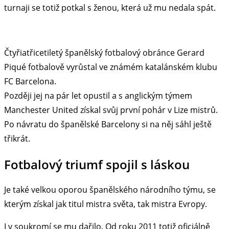
turnaji se totiž potkal s ženou, která už mu nedala spát.
Čtyřiatřicetiletý španělský fotbalový obránce Gerard
Piqué fotbalově vyrůstal ve známém katalánském klubu
FC Barcelona.
Později jej na pár let opustil a s anglickým týmem
Manchester United získal svůj první pohár v Lize mistrů.
Po návratu do španělské Barcelony si na něj sáhl ještě
třikrát.
Fotbalový triumf spojil s láskou
Je také velkou oporou španělského národního týmu, se
kterým získal jak titul mistra světa, tak mistra Evropy.
I v soukromí se mu dařilo. Od roku 2011 totiž oficiálně