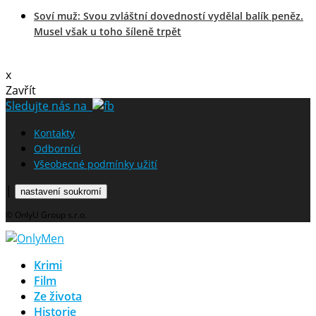
Soví muž: Svou zvláštní dovedností vydělal balík peněz.
Musel však u toho šíleně trpět
x
Zavřít
Sledujte nás na
Kontakty
Odborníci
Všeobecné podmínky užití
|
nastavení soukromí
© OnlyU Group s.r.o.
Krimi
Film
Ze života
Historie