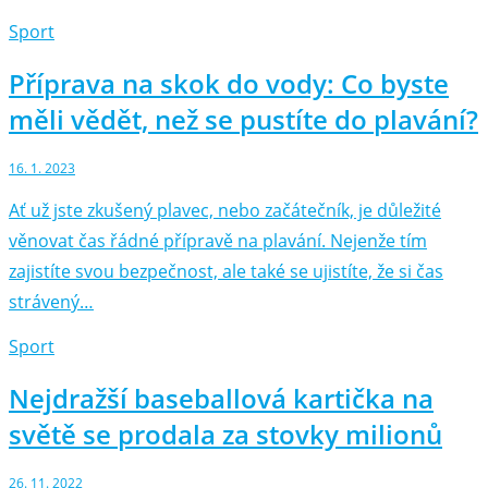
Sport
Příprava na skok do vody: Co byste
měli vědět, než se pustíte do plavání?
16. 1. 2023
Ať už jste zkušený plavec, nebo začátečník, je důležité
věnovat čas řádné přípravě na plavání. Nejenže tím
zajistíte svou bezpečnost, ale také se ujistíte, že si čas
strávený…
Sport
Nejdražší baseballová kartička na
světě se prodala za stovky milionů
26. 11. 2022