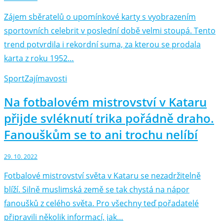
Zájem sběratelů o upomínkové karty s vyobrazením
sportovních celebrit v poslední době velmi stoupá. Tento
trend potvrdila i rekordní suma, za kterou se prodala
karta z roku 1952…
Sport
Zajímavosti
Na fotbalovém mistrovství v Kataru
přijde svléknutí trika pořádně draho.
Fanouškům se to ani trochu nelíbí
29. 10. 2022
Fotbalové mistrovství světa v Kataru se nezadržitelně
blíží. Silně muslimská země se tak chystá na nápor
fanoušků z celého světa. Pro všechny teď pořadatelé
připravili několik informací, jak…