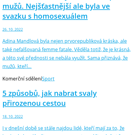
mužů. Nejšťastnější ale byla ve
svazku s homosexuálem
26. 10. 2022
Adina Mandlová byla nejen prvorepubliková kráska, ale
také nefalšovaná femme fatale. Věděla totiž, že je krásná,
a této své přednosti se nebála využít. Sama přiznává, že
mužů, kteří…
Komerční sdělení
Sport
5 způsobů, jak nabrat svaly
přirozenou cestou
18. 10. 2022
I v dnešní době se stále najdou lidé, kteří mají za to, že