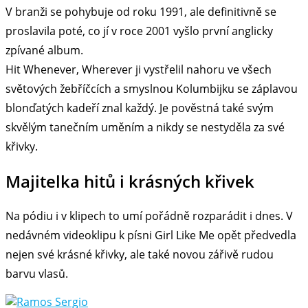
V branži se pohybuje od roku 1991, ale definitivně se
proslavila poté, co jí v roce 2001 vyšlo první anglicky
zpívané album.
Hit Whenever, Wherever ji vystřelil nahoru ve všech
světových žebříčcích a smyslnou Kolumbijku se záplavou
blonďatých kadeří znal každý. Je pověstná také svým
skvělým tanečním uměním a nikdy se nestyděla za své
křivky.
Majitelka hitů i krásných křivek
Na pódiu i v klipech to umí pořádně rozparádit i dnes. V
nedávném videoklipu k písni Girl Like Me opět předvedla
nejen své krásné křivky, ale také novou zářivě rudou
barvu vlasů.