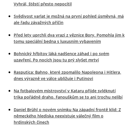
Vyhrál, štěstí přesto nepocítil
Svědivost varlat je možná na první pohled úsměvná, má
ale řadu závažných příčin
Před lety uprchli dva vrazi z věznice Bory. Pomohla jim k
tomu speciální bedna s luxusním vybavením
Bohnický hřbitov láká nadšence záhad i po svém
uzavření. Po nocích jsou tu prý slyšet mrtví
Rasputica: Bahno, které zpomalilo Napoleona i Hitlera,
dnes výrazně ve válce ubližuje i Putinovi
Na fotbalovém mistrovství v Kataru přijde svléknutí
trika pořádně draho. Fanouškům se to ani trochu nelíbí
Daniel Brühl o novém snímku Na západní frontě klid: Z
německého hlediska neexistuje válečný film o
hrdinských činech