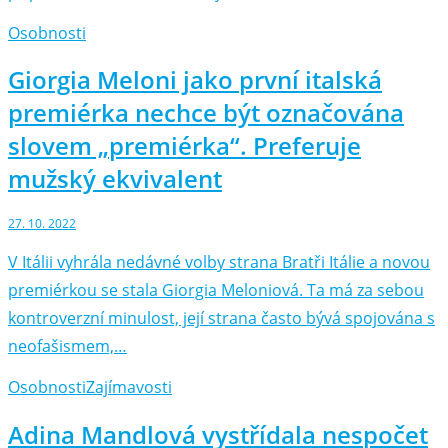
Osobnosti
Giorgia Meloni jako první italská
premiérka nechce být označována
slovem „premiérka“. Preferuje
mužský ekvivalent
27. 10. 2022
V Itálii vyhrála nedávné volby strana Bratři Itálie a novou
premiérkou se stala Giorgia Meloniová. Ta má za sebou
kontroverzní minulost, její strana často bývá spojována s
neofašismem,…
Osobnosti
Zajímavosti
Adina Mandlová vystřídala nespočet