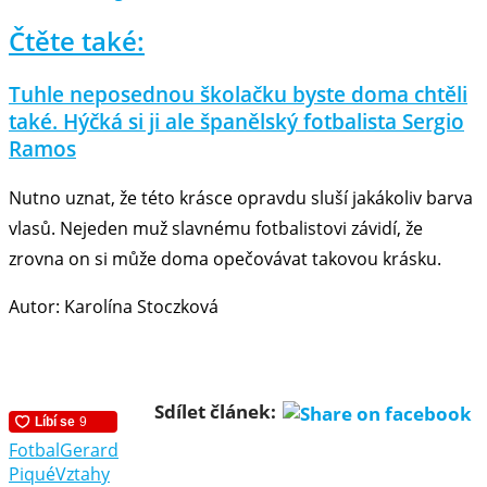
Čtěte také:
Tuhle neposednou školačku byste doma chtěli
také. Hýčká si ji ale španělský fotbalista Sergio
Ramos
Nutno uznat, že této krásce opravdu sluší jakákoliv barva
vlasů. Nejeden muž slavnému fotbalistovi závidí, že
zrovna on si může doma opečovávat takovou krásku.
Autor: Karolína Stoczková
Sdílet článek:
Fotbal
Gerard
Piqué
Vztahy