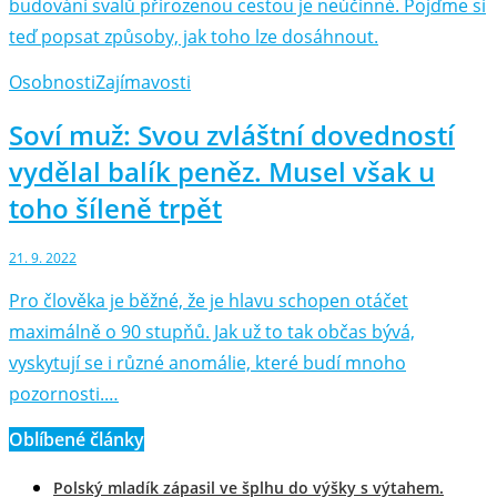
budování svalů přirozenou cestou je neúčinné. Pojďme si
teď popsat způsoby, jak toho lze dosáhnout.
Osobnosti
Zajímavosti
Soví muž: Svou zvláštní dovedností
vydělal balík peněz. Musel však u
toho šíleně trpět
21. 9. 2022
Pro člověka je běžné, že je hlavu schopen otáčet
maximálně o 90 stupňů. Jak už to tak občas bývá,
vyskytují se i různé anomálie, které budí mnoho
pozornosti.…
Oblíbené články
Polský mladík zápasil ve šplhu do výšky s výtahem.