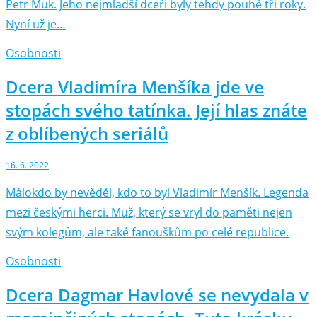
Petr Muk. Jeho nejmladší dceři byly tehdy pouhé tři roky.
Nyní už je…
Osobnosti
Dcera Vladimíra Menšíka jde ve
stopách svého tatínka. Její hlas znáte
z oblíbených seriálů
16. 6. 2022
Málokdo by nevěděl, kdo to byl Vladimír Menšík. Legenda
mezi českými herci. Muž, který se vryl do paměti nejen
svým kolegům, ale také fanouškům po celé republice.
Osobnosti
Dcera Dagmar Havlové se nevydala v