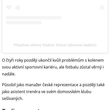
Příspěvek sdílený Vladimir Smicer (@smicer.vladimir)
O čtyři roky později ukončil kvůli problémům s kolenem
svou aktivní sportovní kariéru, ale fotbalu zůstal věrný i
nadále.
Působil jako manažer české reprezentace a později také
jako asistent trenéra ve svém domovském klubu
sešívaných.