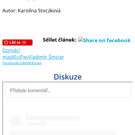
Autor: Karolína Stoczková
Sdílet článek:
Domácí
mazlíčci
Pes
Vladimír Šmicer
Facebook
Linkedin
Email
Diskuze