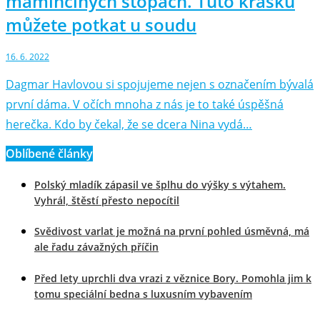
maminčiných stopách. Tuto krásku
můžete potkat u soudu
16. 6. 2022
Dagmar Havlovou si spojujeme nejen s označením bývalá
první dáma. V očích mnoha z nás je to také úspěšná
herečka. Kdo by čekal, že se dcera Nina vydá…
Oblíbené články
Polský mladík zápasil ve šplhu do výšky s výtahem.
Vyhrál, štěstí přesto nepocítil
Svědivost varlat je možná na první pohled úsměvná, má
ale řadu závažných příčin
Před lety uprchli dva vrazi z věznice Bory. Pomohla jim k
tomu speciální bedna s luxusním vybavením