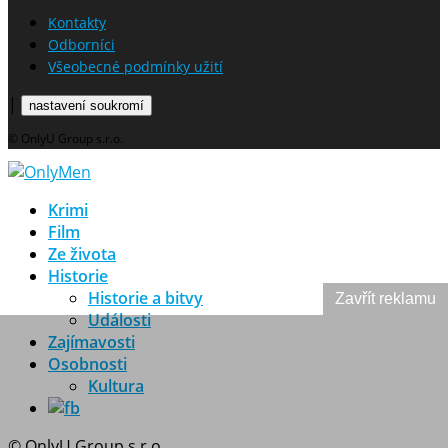
Kontakty
Odborníci
Všeobecné podmínky užití
|
nastavení soukromí
© OnlyU Group s.r.o.
Krimi
Film
Ze života
Historie
Historie a bitvy
Zavřít reklamu
Události
Zajímavosti
Osobnosti
Kultura
© OnlyU Group s.r.o.