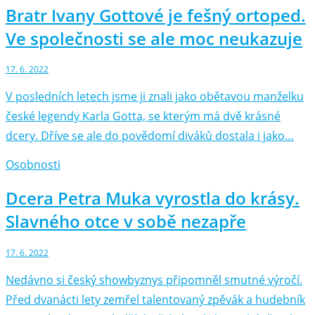
Bratr Ivany Gottové je fešný ortoped.
Ve společnosti se ale moc neukazuje
17. 6. 2022
V posledních letech jsme ji znali jako obětavou manželku
české legendy Karla Gotta, se kterým má dvě krásné
dcery. Dříve se ale do povědomí diváků dostala i jako…
Osobnosti
Dcera Petra Muka vyrostla do krásy.
Slavného otce v sobě nezapře
17. 6. 2022
Nedávno si český showbyznys připomněl smutné výročí.
Před dvanácti lety zemřel talentovaný zpěvák a hudebník