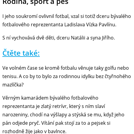
Rodina, sport a pes
I jeho soukromí ovlivnil fotbal, vzal si totiž dceru bývalého
fotbalového reprezentanta Ladislava Vízka Pavlínu.
S ní vychovává dvě děti, dceru Natálii a syna Jiřího.
Čtěte také:
Ve volném čase se kromě fotbalu věnuje taky golfu nebo
tenisu. A co by to bylo za rodinnou idylku bez čtyřnohého
mazlíčka?
Věrným kamarádem bývalého fotbalového
reprezentanta je zlatý retrívr, který s ním slaví
narozeniny, chodí na výšlapy a stýská se mu, když jeho
pán odjede pryč. Vítání pak stojí za to a pejsek si
rozhodně žije jako v bavlnce.