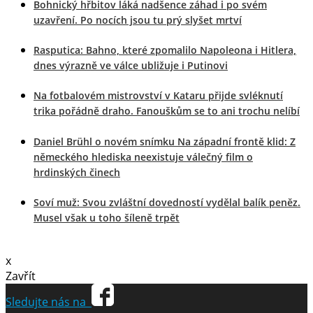
Bohnický hřbitov láká nadšence záhad i po svém
uzavření. Po nocích jsou tu prý slyšet mrtví
Rasputica: Bahno, které zpomalilo Napoleona i Hitlera,
dnes výrazně ve válce ubližuje i Putinovi
Na fotbalovém mistrovství v Kataru přijde svléknutí
trika pořádně draho. Fanouškům se to ani trochu nelíbí
Daniel Brühl o novém snímku Na západní frontě klid: Z
německého hlediska neexistuje válečný film o
hrdinských činech
Soví muž: Svou zvláštní dovedností vydělal balík peněz.
Musel však u toho šíleně trpět
x
Zavřít
Sledujte nás na