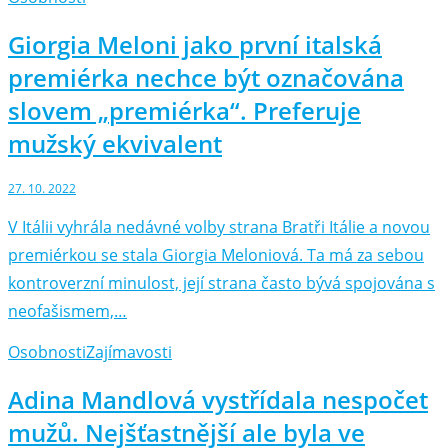
Giorgia Meloni jako první italská
premiérka nechce být označována
slovem „premiérka“. Preferuje
mužský ekvivalent
27. 10. 2022
V Itálii vyhrála nedávné volby strana Bratři Itálie a novou
premiérkou se stala Giorgia Meloniová. Ta má za sebou
kontroverzní minulost, její strana často bývá spojována s
neofašismem,…
Osobnosti
Zajímavosti
Adina Mandlová vystřídala nespočet
mužů. Nejšťastnější ale byla ve