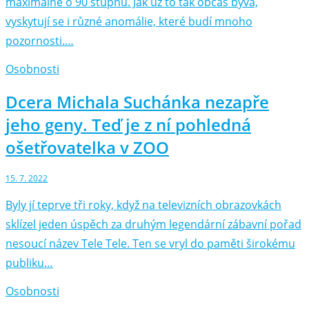
maximálně o 90 stupňů. Jak už to tak občas bývá,
vyskytují se i různé anomálie, které budí mnoho
pozornosti.…
Osobnosti
Dcera Michala Suchánka nezapře
jeho geny. Teď je z ní pohledná
ošetřovatelka v ZOO
15. 7. 2022
Byly jí teprve tři roky, když na televizních obrazovkách
sklízel jeden úspěch za druhým legendární zábavní pořad
nesoucí název Tele Tele. Ten se vryl do paměti širokému
publiku…
Osobnosti