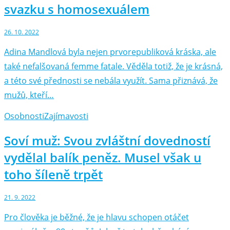
svazku s homosexuálem
26. 10. 2022
Adina Mandlová byla nejen prvorepubliková kráska, ale
také nefalšovaná femme fatale. Věděla totiž, že je krásná,
a této své přednosti se nebála využít. Sama přiznává, že
mužů, kteří…
Osobnosti
Zajímavosti
Soví muž: Svou zvláštní dovedností
vydělal balík peněz. Musel však u
toho šíleně trpět
21. 9. 2022
Pro člověka je běžné, že je hlavu schopen otáčet