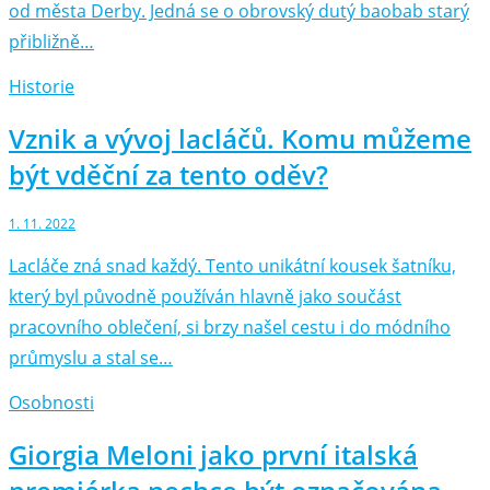
od města Derby. Jedná se o obrovský dutý baobab starý
přibližně…
Historie
Vznik a vývoj lacláčů. Komu můžeme
být vděční za tento oděv?
1. 11. 2022
Lacláče zná snad každý. Tento unikátní kousek šatníku,
který byl původně používán hlavně jako součást
pracovního oblečení, si brzy našel cestu i do módního
průmyslu a stal se…
Osobnosti
Giorgia Meloni jako první italská