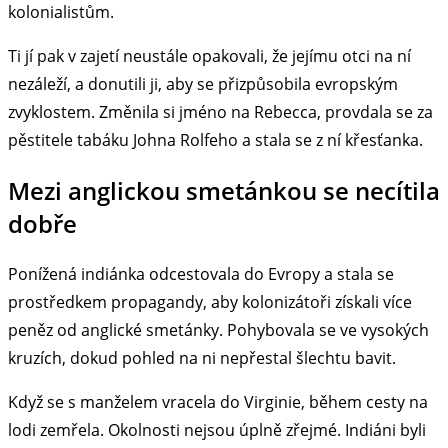
kolonialistům.
Ti jí pak v zajetí neustále opakovali, že jejímu otci na ní
nezáleží, a donutili ji, aby se přizpůsobila evropským
zvyklostem. Změnila si jméno na Rebecca, provdala se za
pěstitele tabáku Johna Rolfeho a stala se z ní křesťanka.
Mezi anglickou smetánkou se necítila
dobře
Ponížená indiánka odcestovala do Evropy a stala se
prostředkem propagandy, aby kolonizátoři získali více
peněz od anglické smetánky. Pohybovala se ve vysokých
kruzích, dokud pohled na ni nepřestal šlechtu bavit.
Když se s manželem vracela do Virginie, během cesty na
lodi zemřela. Okolnosti nejsou úplně zřejmé. Indiáni byli