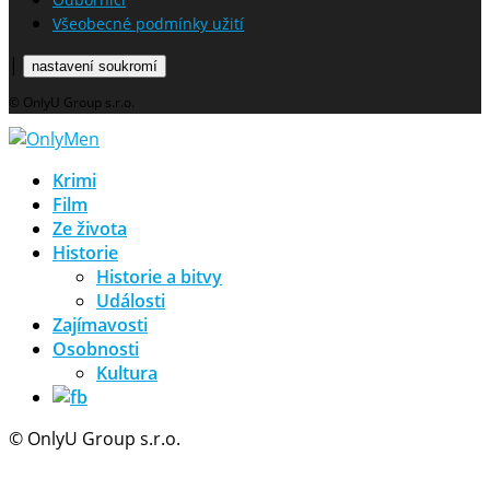
Všeobecné podmínky užití
|
nastavení soukromí
© OnlyU Group s.r.o.
Krimi
Film
Ze života
Historie
Historie a bitvy
Události
Zajímavosti
Osobnosti
Kultura
© OnlyU Group s.r.o.