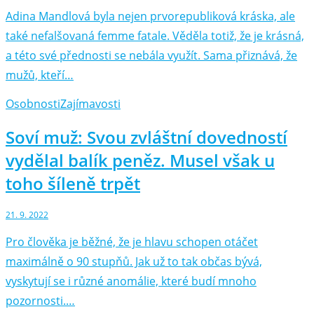
Adina Mandlová byla nejen prvorepubliková kráska, ale
také nefalšovaná femme fatale. Věděla totiž, že je krásná,
a této své přednosti se nebála využít. Sama přiznává, že
mužů, kteří…
Osobnosti
Zajímavosti
Soví muž: Svou zvláštní dovedností
vydělal balík peněz. Musel však u
toho šíleně trpět
21. 9. 2022
Pro člověka je běžné, že je hlavu schopen otáčet
maximálně o 90 stupňů. Jak už to tak občas bývá,
vyskytují se i různé anomálie, které budí mnoho
pozornosti.…