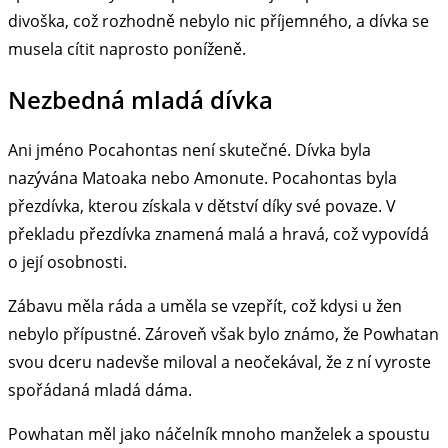
divoška, což rozhodně nebylo nic příjemného, a dívka se
musela cítit naprosto poníženě.
Nezbedná mladá dívka
Ani jméno Pocahontas není skutečné. Dívka byla
nazývána Matoaka nebo Amonute. Pocahontas byla
přezdívka, kterou získala v dětství díky své povaze. V
překladu přezdívka znamená malá a hravá, což vypovídá
o její osobnosti.
Zábavu měla ráda a uměla se vzepřít, což kdysi u žen
nebylo přípustné. Zároveň však bylo známo, že Powhatan
svou dceru nadevše miloval a neočekával, že z ní vyroste
spořádaná mladá dáma.
Powhatan měl jako náčelník mnoho manželek a spoustu