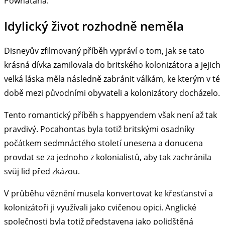
Powhatana.
Idylický život rozhodně neměla
Disneyův zfilmovaný příběh vypráví o tom, jak se tato
krásná dívka zamilovala do britského kolonizátora a jejich
velká láska měla následně zabránit válkám, ke kterým v té
době mezi původními obyvateli a kolonizátory docházelo.
Tento romantický příběh s happyendem však není až tak
pravdivý. Pocahontas byla totiž britskými osadníky
počátkem sedmnáctého století unesena a donucena
provdat se za jednoho z kolonialistů, aby tak zachránila
svůj lid před zkázou.
V průběhu věznění musela konvertovat ke křesťanství a
kolonizátoři ji využívali jako cvičenou opici. Anglické
společnosti byla totiž představena jako polidštěná