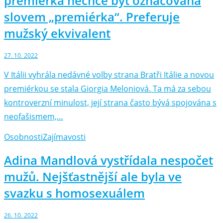
premiérka nechce být označována
slovem „premiérka“. Preferuje
mužský ekvivalent
27. 10. 2022
V Itálii vyhrála nedávné volby strana Bratři Itálie a novou
premiérkou se stala Giorgia Meloniová. Ta má za sebou
kontroverzní minulost, její strana často bývá spojována s
neofašismem,…
Osobnosti
Zajímavosti
Adina Mandlová vystřídala nespočet
mužů. Nejšťastnější ale byla ve
svazku s homosexuálem
26. 10. 2022