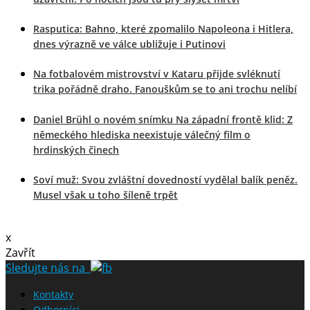
Rasputica: Bahno, které zpomalilo Napoleona i Hitlera,
dnes výrazně ve válce ubližuje i Putinovi
Na fotbalovém mistrovství v Kataru přijde svléknutí
trika pořádně draho. Fanouškům se to ani trochu nelíbí
Daniel Brühl o novém snímku Na západní frontě klid: Z
německého hlediska neexistuje válečný film o
hrdinských činech
Soví muž: Svou zvláštní dovedností vydělal balík peněz.
Musel však u toho šíleně trpět
x
Zavřít
Sledujte nás na
Kontakty
Odborníci