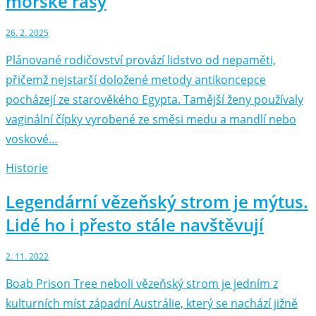
mořské řasy
26. 2. 2025
Plánované rodičovství provází lidstvo od nepaměti,
přičemž nejstarší doložené metody antikoncepce
pocházejí ze starověkého Egypta. Tamější ženy používaly
vaginální čípky vyrobené ze směsi medu a mandlí nebo
voskové…
Historie
Legendární vězeňský strom je mýtus.
Lidé ho i přesto stále navštěvují
2. 11. 2022
Boab Prison Tree neboli vězeňský strom je jedním z
kulturních míst západní Austrálie, který se nachází jižně