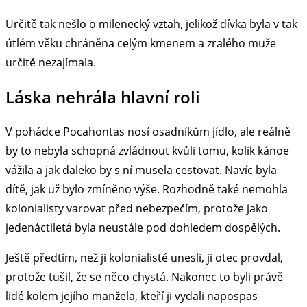
Určitě tak nešlo o milenecký vztah, jelikož dívka byla v tak
útlém věku chráněna celým kmenem a zralého muže
určitě nezajímala.
Láska nehrála hlavní roli
V pohádce Pocahontas nosí osadníkům jídlo, ale reálně
by to nebyla schopná zvládnout kvůli tomu, kolik kánoe
vážila a jak daleko by s ní musela cestovat. Navíc byla
dítě, jak už bylo zmíněno výše. Rozhodně také nemohla
kolonialisty varovat před nebezpečím, protože jako
jedenáctiletá byla neustále pod dohledem dospělých.
Ještě předtím, než ji kolonialisté unesli, ji otec provdal,
protože tušil, že se něco chystá. Nakonec to byli právě
lidé kolem jejího manžela, kteří ji vydali napospas