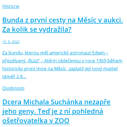
Historie
Bunda z první cesty na Měsíc v aukci.
Za kolik se vydražila?
15. 9. 2022
Za bundu, kterou měl americký astronaut Edwin –⁠
přezdívaný „Buzz“ –⁠ Aldrin oblečenou v roce 1969 během
historicky první mise na Měsíc, zaplatil její nový majitel
téměř 2,8…
Osobnosti
Dcera Michala Suchánka nezapře
jeho geny. Teď je z ní pohledná
ošetřovatelka v ZOO