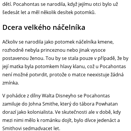
dětí. Pocahontas se narodila, když jejímu otci bylo už
šedesát let a měl několik desítek potomků.
Dcera velkého náčelníka
Ačkoliv se narodila jako potomek náčelníka kmene,
rozhodně nebyla princeznou nebo jinak vysoce
postavenou ženou. Tou by se stala pouze v případě, že by
její matka byla potomkem hlavy klanu, což u Pocahontas
není možné potvrdit, protože o matce neexistuje žádná
zmínka.
V pohádce z dílny Walta Disneyho se Pocahontas
zamiluje do Johna Smithe, který do tábora Powhatan
dorazí jako kolonialista. Ve skutečnosti ale v době, kdy
mezi nimi mělo k románku dojít, bylo dívce jedenáct a
Smithovi sedmadvacet let.