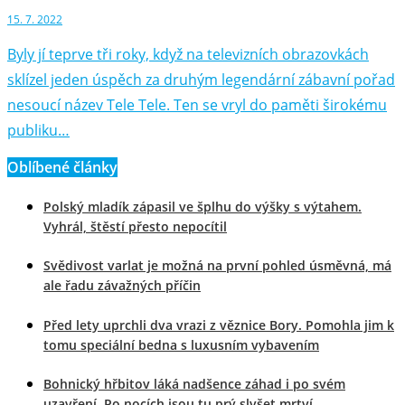
15. 7. 2022
Byly jí teprve tři roky, když na televizních obrazovkách
sklízel jeden úspěch za druhým legendární zábavní pořad
nesoucí název Tele Tele. Ten se vryl do paměti širokému
publiku…
Oblíbené články
Polský mladík zápasil ve šplhu do výšky s výtahem.
Vyhrál, štěstí přesto nepocítil
Svědivost varlat je možná na první pohled úsměvná, má
ale řadu závažných příčin
Před lety uprchli dva vrazi z věznice Bory. Pomohla jim k
tomu speciální bedna s luxusním vybavením
Bohnický hřbitov láká nadšence záhad i po svém
uzavření. Po nocích jsou tu prý slyšet mrtví