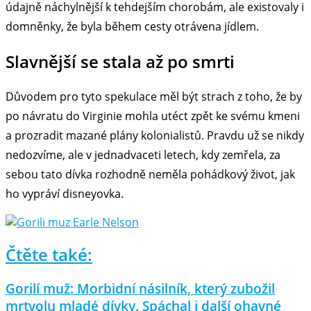
údajně náchylnější k tehdejším chorobám, ale existovaly i
domněnky, že byla během cesty otrávena jídlem.
Slavnější se stala až po smrti
Důvodem pro tyto spekulace měl být strach z toho, že by
po návratu do Virginie mohla utéct zpět ke svému kmeni
a prozradit mazané plány kolonialistů. Pravdu už se nikdy
nedozvíme, ale v jednadvaceti letech, kdy zemřela, za
sebou tato dívka rozhodně neměla pohádkový život, jak
ho vypráví disneyovka.
Čtěte také:
Gorilí muž: Morbidní násilník, který zubožil
mrtvolu mladé dívky. Spáchal i další ohavné