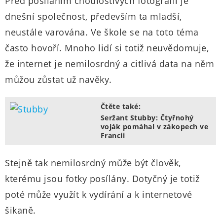
Před posíláním choulostivých fotografií je
dnešní společnost, především ta mladší,
neustále varována. Ve škole se na toto téma
často hovoří. Mnoho lidí si totiž neuvědomuje,
že internet je nemilosrdný a citlivá data na něm
můžou zůstat už navěky.
Čtěte také:
Seržant Stubby: Čtyřnohý
voják pomáhal v zákopech ve
Francii
Stejně tak nemilosrdný může být člověk,
kterému jsou fotky posílány. Dotyčný je totiž
poté může využít k vydírání a k internetové
šikaně.