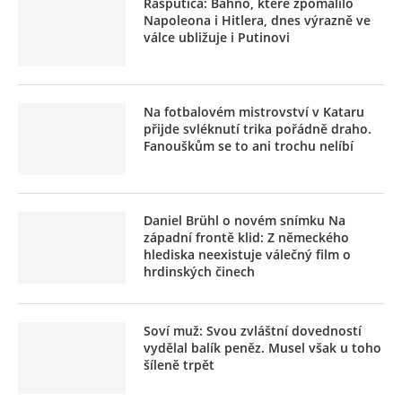
Rasputica: Bahno, které zpomalilo
Napoleona i Hitlera, dnes výrazně ve
válce ubližuje i Putinovi
Na fotbalovém mistrovství v Kataru
přijde svléknutí trika pořádně draho.
Fanouškům se to ani trochu nelíbí
Daniel Brühl o novém snímku Na
západní frontě klid: Z německého
hlediska neexistuje válečný film o
hrdinských činech
Soví muž: Svou zvláštní dovedností
vydělal balík peněz. Musel však u toho
šíleně trpět