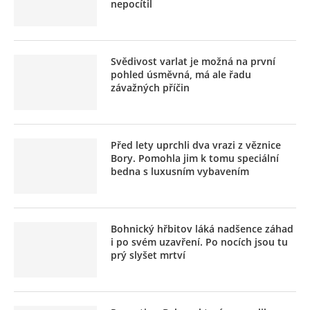
nepocítil
Svědivost varlat je možná na první
pohled úsměvná, má ale řadu
závažných příčin
Před lety uprchli dva vrazi z věznice
Bory. Pomohla jim k tomu speciální
bedna s luxusním vybavením
Bohnický hřbitov láká nadšence záhad
i po svém uzavření. Po nocích jsou tu
prý slyšet mrtví