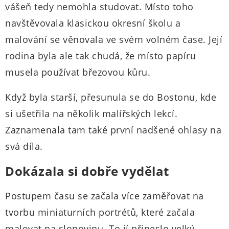
vášeň tedy nemohla studovat. Místo toho
navštěvovala klasickou okresní školu a
malování se věnovala ve svém volném čase. Její
rodina byla ale tak chudá, že místo papíru
musela používat březovou kůru.
Když byla starší, přesunula se do Bostonu, kde
si ušetřila na několik malířských lekcí.
Zaznamenala tam také první nadšené ohlasy na
svá díla.
Dokázala si dobře vydělat
Postupem času se začala více zaměřovat na
tvorbu miniaturních portrétů, které začala
malovat na slonovinu. To jí přineslo velký