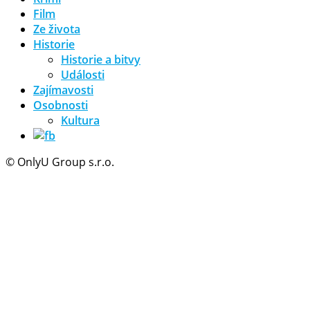
Film
Ze života
Historie
Historie a bitvy
Události
Zajímavosti
Osobnosti
Kultura
© OnlyU Group s.r.o.