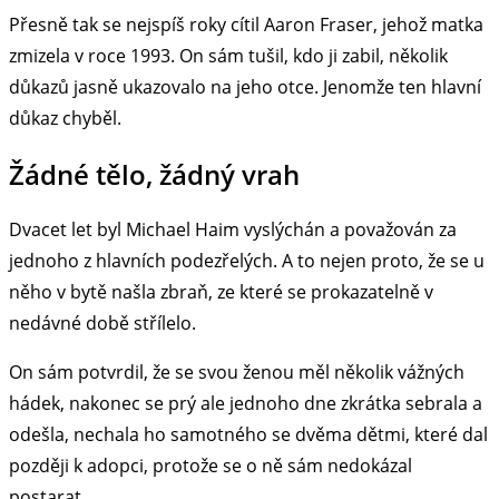
Přesně tak se nejspíš roky cítil Aaron Fraser, jehož matka
zmizela v roce 1993. On sám tušil, kdo ji zabil, několik
důkazů jasně ukazovalo na jeho otce. Jenomže ten hlavní
důkaz chyběl.
Žádné tělo, žádný vrah
Dvacet let byl Michael Haim vyslýchán a považován za
jednoho z hlavních podezřelých. A to nejen proto, že se u
něho v bytě našla zbraň, ze které se prokazatelně v
nedávné době střílelo.
On sám potvrdil, že se svou ženou měl několik vážných
hádek, nakonec se prý ale jednoho dne zkrátka sebrala a
odešla, nechala ho samotného se dvěma dětmi, které dal
později k adopci, protože se o ně sám nedokázal
postarat.