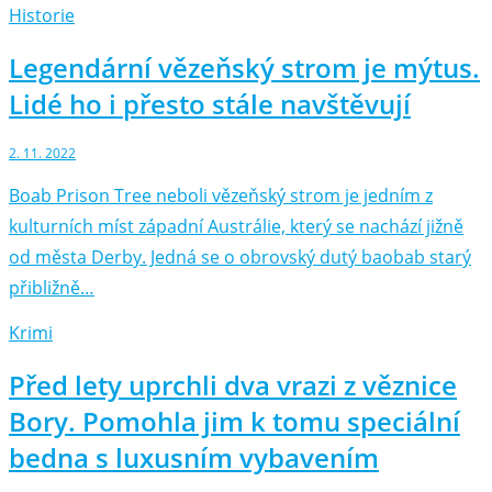
Historie
Legendární vězeňský strom je mýtus.
Lidé ho i přesto stále navštěvují
2. 11. 2022
Boab Prison Tree neboli vězeňský strom je jedním z
kulturních míst západní Austrálie, který se nachází jižně
od města Derby. Jedná se o obrovský dutý baobab starý
přibližně…
Krimi
Před lety uprchli dva vrazi z věznice
Bory. Pomohla jim k tomu speciální
bedna s luxusním vybavením