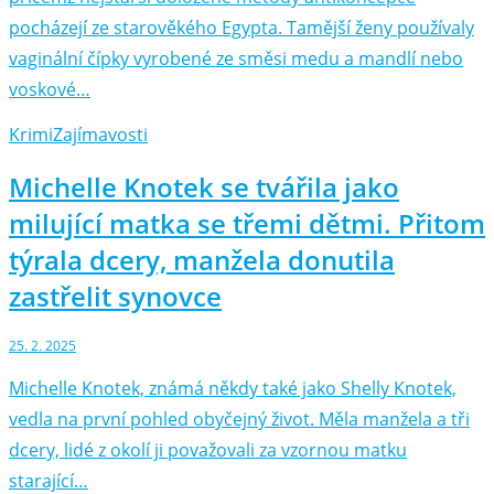
pocházejí ze starověkého Egypta. Tamější ženy používaly
vaginální čípky vyrobené ze směsi medu a mandlí nebo
voskové…
Krimi
Zajímavosti
Michelle Knotek se tvářila jako
milující matka se třemi dětmi. Přitom
týrala dcery, manžela donutila
zastřelit synovce
25. 2. 2025
Michelle Knotek, známá někdy také jako Shelly Knotek,
vedla na první pohled obyčejný život. Měla manžela a tři
dcery, lidé z okolí ji považovali za vzornou matku
starající…