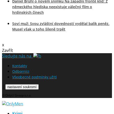
Daniel Brühl o novém snímku Na západní frontě klid: Z
německého hlediska neexistuje válečný film o
hrdinských činech
Soví muž: Svou zvláštní dovedností vydělal balík peněz.
Musel však u toho šíleně trpět
x
Zavřít
Sledujte nás na
Kontakty
Odborníci
Všeobecné podmínky užití
|
nastavení soukromí
© OnlyU Group s.r.o.
Krimi