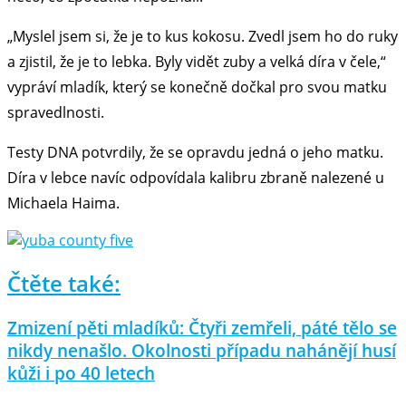
„Myslel jsem si, že je to kus kokosu. Zvedl jsem ho do ruky
a zjistil, že je to lebka. Byly vidět zuby a velká díra v čele,“
vypráví mladík, který se konečně dočkal pro svou matku
spravedlnosti.
Testy DNA potvrdily, že se opravdu jedná o jeho matku.
Díra v lebce navíc odpovídala kalibru zbraně nalezené u
Michaela Haima.
Čtěte také:
Zmizení pěti mladíků: Čtyři zemřeli, páté tělo se
nikdy nenašlo. Okolnosti případu nahánějí husí
kůži i po 40 letech