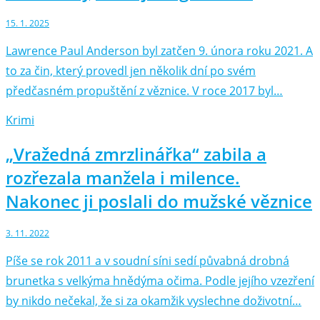
15. 1. 2025
Lawrence Paul Anderson byl zatčen 9. února roku 2021. A
to za čin, který provedl jen několik dní po svém
předčasném propuštění z věznice. V roce 2017 byl…
Krimi
„Vražedná zmrzlinářka“ zabila a
rozřezala manžela i milence.
Nakonec ji poslali do mužské věznice
3. 11. 2022
Píše se rok 2011 a v soudní síni sedí půvabná drobná
brunetka s velkýma hnědýma očima. Podle jejího vzezření
by nikdo nečekal, že si za okamžik vyslechne doživotní…