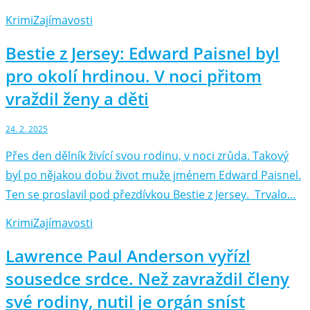
Krimi
Zajímavosti
Bestie z Jersey: Edward Paisnel byl
pro okolí hrdinou. V noci přitom
vraždil ženy a děti
24. 2. 2025
Přes den dělník živící svou rodinu, v noci zrůda. Takový
byl po nějakou dobu život muže jménem Edward Paisnel.
Ten se proslavil pod přezdívkou Bestie z Jersey. Trvalo…
Krimi
Zajímavosti
Lawrence Paul Anderson vyřízl
sousedce srdce. Než zavraždil členy
své rodiny, nutil je orgán sníst