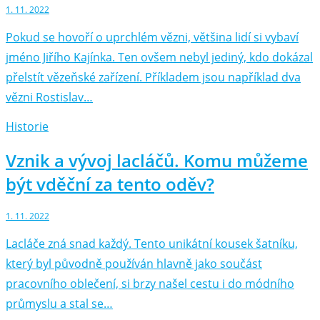
1. 11. 2022
Pokud se hovoří o uprchlém vězni, většina lidí si vybaví
jméno Jiřího Kajínka. Ten ovšem nebyl jediný, kdo dokázal
přelstít vězeňské zařízení. Příkladem jsou například dva
vězni Rostislav…
Historie
Vznik a vývoj lacláčů. Komu můžeme
být vděční za tento oděv?
1. 11. 2022
Lacláče zná snad každý. Tento unikátní kousek šatníku,
který byl původně používán hlavně jako součást
pracovního oblečení, si brzy našel cestu i do módního
průmyslu a stal se…