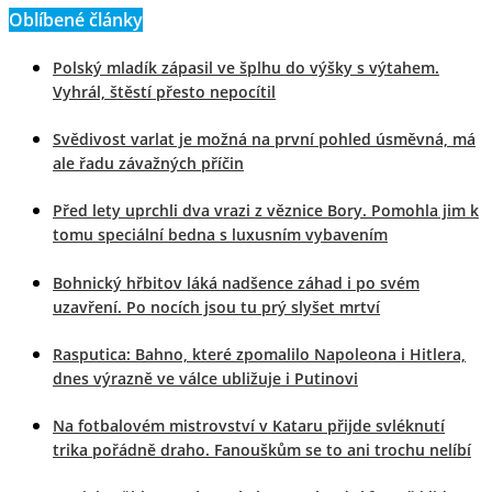
Oblíbené články
Polský mladík zápasil ve šplhu do výšky s výtahem.
Vyhrál, štěstí přesto nepocítil
Svědivost varlat je možná na první pohled úsměvná, má
ale řadu závažných příčin
Před lety uprchli dva vrazi z věznice Bory. Pomohla jim k
tomu speciální bedna s luxusním vybavením
Bohnický hřbitov láká nadšence záhad i po svém
uzavření. Po nocích jsou tu prý slyšet mrtví
Rasputica: Bahno, které zpomalilo Napoleona i Hitlera,
dnes výrazně ve válce ubližuje i Putinovi
Na fotbalovém mistrovství v Kataru přijde svléknutí
trika pořádně draho. Fanouškům se to ani trochu nelíbí