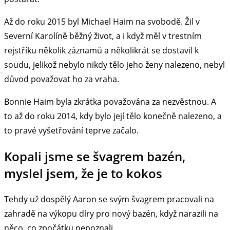
Až do roku 2015 byl Michael Haim na svobodě. Žil v
Severní Karolíně běžný život, a i když měl v trestním
rejstříku několik záznamů a několikrát se dostavil k
soudu, jelikož nebylo nikdy tělo jeho ženy nalezeno, nebyl
důvod považovat ho za vraha.
Bonnie Haim byla zkrátka považována za nezvěstnou. A
to až do roku 2014, kdy bylo její tělo konečně nalezeno, a
to pravé vyšetřování teprve začalo.
Kopali jsme se švagrem bazén,
myslel jsem, že je to kokos
Tehdy už dospělý Aaron se svým švagrem pracovali na
zahradě na výkopu díry pro nový bazén, když narazili na
něco, co zpočátku nepoznali.