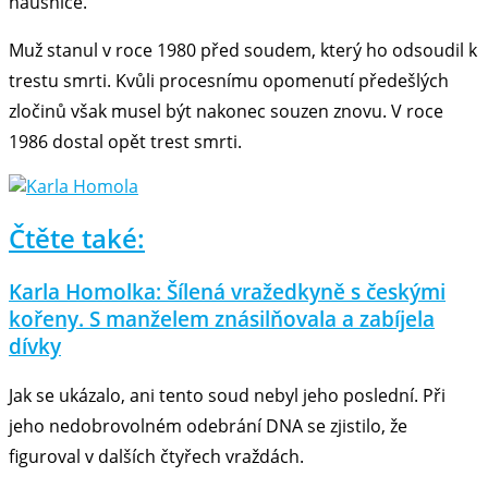
náušnice.
Muž stanul v roce 1980 před soudem, který ho odsoudil k
trestu smrti. Kvůli procesnímu opomenutí předešlých
zločinů však musel být nakonec souzen znovu. V roce
1986 dostal opět trest smrti.
Čtěte také:
Karla Homolka: Šílená vražedkyně s českými
kořeny. S manželem znásilňovala a zabíjela
dívky
Jak se ukázalo, ani tento soud nebyl jeho poslední. Při
jeho nedobrovolném odebrání DNA se zjistilo, že
figuroval v dalších čtyřech vraždách.