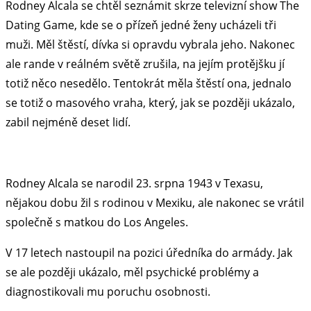
Rodney Alcala se chtěl seznámit skrze televizní show The
Dating Game, kde se o přízeň jedné ženy ucházeli tři
muži. Měl štěstí, dívka si opravdu vybrala jeho. Nakonec
ale rande v reálném světě zrušila, na jejím protějšku jí
totiž něco nesedělo. Tentokrát měla štěstí ona, jednalo
se totiž o masového vraha, který, jak se později ukázalo,
zabil nejméně deset lidí.
Rodney Alcala se narodil 23. srpna 1943 v Texasu,
nějakou dobu žil s rodinou v Mexiku, ale nakonec se vrátil
společně s matkou do Los Angeles.
V 17 letech nastoupil na pozici úředníka do armády. Jak
se ale později ukázalo, měl psychické problémy a
diagnostikovali mu poruchu osobnosti.