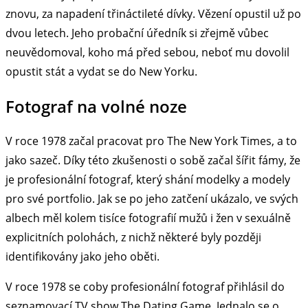
znovu, za napadení třináctileté dívky. Vězení opustil už po
dvou letech. Jeho probační úředník si zřejmě vůbec
neuvědomoval, koho má před sebou, neboť mu dovolil
opustit stát a vydat se do New Yorku.
Fotograf na volné noze
V roce 1978 začal pracovat pro The New York Times, a to
jako sazeč. Díky této zkušenosti o sobě začal šířit fámy, že
je profesionální fotograf, který shání modelky a modely
pro své portfolio. Jak se po jeho zatčení ukázalo, ve svých
albech měl kolem tisíce fotografií mužů i žen v sexuálně
explicitních polohách, z nichž některé byly později
identifikovány jako jeho oběti.
V roce 1978 se coby profesionální fotograf přihlásil do
seznamovací TV show The Dating Game. Jednalo se o