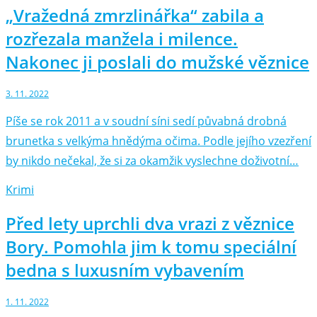
„Vražedná zmrzlinářka“ zabila a
rozřezala manžela i milence.
Nakonec ji poslali do mužské věznice
3. 11. 2022
Píše se rok 2011 a v soudní síni sedí půvabná drobná
brunetka s velkýma hnědýma očima. Podle jejího vzezření
by nikdo nečekal, že si za okamžik vyslechne doživotní…
Krimi
Před lety uprchli dva vrazi z věznice
Bory. Pomohla jim k tomu speciální
bedna s luxusním vybavením
1. 11. 2022