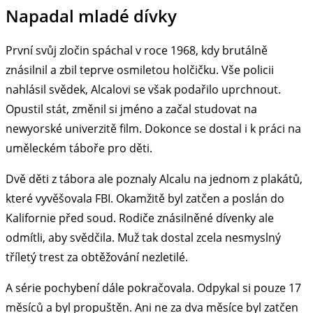
Napadal mladé dívky
První svůj zločin spáchal v roce 1968, kdy brutálně
znásilnil a zbil teprve osmiletou holčičku. Vše policii
nahlásil svědek, Alcalovi se však podařilo uprchnout.
Opustil stát, změnil si jméno a začal studovat na
newyorské univerzitě film. Dokonce se dostal i k práci na
uměleckém táboře pro děti.
Dvě děti z tábora ale poznaly Alcalu na jednom z plakátů,
které vyvěšovala FBI. Okamžitě byl zatčen a poslán do
Kalifornie před soud. Rodiče znásilněné dívenky ale
odmítli, aby svědčila. Muž tak dostal zcela nesmyslný
tříletý trest za obtěžování nezletilé.
A série pochybení dále pokračovala. Odpykal si pouze 17
měsíců a byl propuštěn. Ani ne za dva měsíce byl zatčen