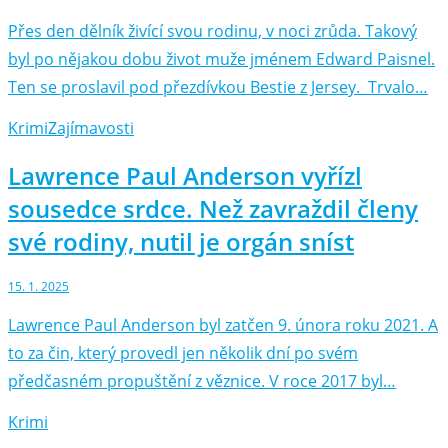
Přes den dělník živící svou rodinu, v noci zrůda. Takový
byl po nějakou dobu život muže jménem Edward Paisnel.
Ten se proslavil pod přezdívkou Bestie z Jersey. Trvalo…
Krimi
Zajímavosti
Lawrence Paul Anderson vyřízl
sousedce srdce. Než zavraždil členy
své rodiny, nutil je orgán sníst
15. 1. 2025
Lawrence Paul Anderson byl zatčen 9. února roku 2021. A
to za čin, který provedl jen několik dní po svém
předčasném propuštění z věznice. V roce 2017 byl…
Krimi