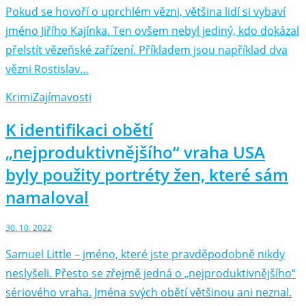
Pokud se hovoří o uprchlém vězni, většina lidí si vybaví
jméno Jiřího Kajínka. Ten ovšem nebyl jediný, kdo dokázal
přelstít vězeňské zařízení. Příkladem jsou například dva
vězni Rostislav…
Krimi
Zajímavosti
K identifikaci obětí
„nejproduktivnějšího“ vraha USA
byly použity portréty žen, které sám
namaloval
30. 10. 2022
Samuel Little – jméno, které jste pravděpodobně nikdy
neslyšeli. Přesto se zřejmě jedná o „nejproduktivnějšího“
sériového vraha. Jména svých obětí většinou ani neznal.