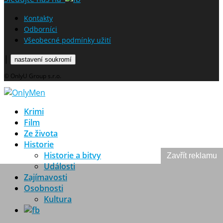
Kontakty
Odborníci
Všeobecné podmínky užití
|
nastavení soukromí
© OnlyU Group s.r.o.
Krimi
Film
Ze života
Historie
Historie a bitvy
Zavřít reklamu
Události
Zajímavosti
Osobnosti
Kultura