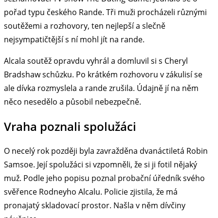
pořad typu českého Rande. Tři muži procházeli různými
soutěžemi a rozhovory, ten nejlepší a slečně
nejsympatičtější s ní mohl jít na rande.
Alcala soutěž opravdu vyhrál a domluvil si s Cheryl
Bradshaw schůzku. Po krátkém rozhovoru v zákulisí se
ale dívka rozmyslela a rande zrušila. Údajně jí na něm
něco nesedělo a působil nebezpečně.
Vraha poznali spolužáci
O necelý rok později byla zavražděna dvanáctiletá Robin
Samsoe. Její spolužáci si vzpomněli, že si ji fotil nějaký
muž. Podle jeho popisu poznal probační úředník svého
svěřence Rodneyho Alcalu. Policie zjistila, že má
pronajatý skladovací prostor. Našla v něm dívčiny