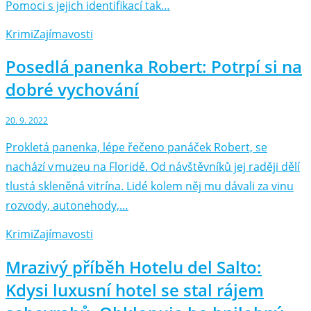
Pomoci s jejich identifikací tak…
Krimi
Zajímavosti
Posedlá panenka Robert: Potrpí si na
dobré vychování
20. 9. 2022
Prokletá panenka, lépe řečeno panáček Robert, se
nachází v muzeu na Floridě. Od návštěvníků jej raději dělí
tlustá skleněná vitrína. Lidé kolem něj mu dávali za vinu
rozvody, autonehody,…
Krimi
Zajímavosti
Mrazivý příběh Hotelu del Salto:
Kdysi luxusní hotel se stal rájem