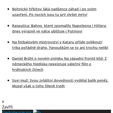
Bohnický hřbitov láká nadšence záhad i po svém
uzavření. Po nocích jsou tu prý slyšet mrtví
Rasputica: Bahno, které zpomalilo Napoleona i Hitlera,
dnes výrazně ve válce ubližuje i Putinovi
Na fotbalovém mistrovství v Kataru přijde svléknutí
trika pořádně draho. Fanouškům se to ani trochu nelíbí
Daniel Brühl o novém snímku Na západní frontě klid: Z
německého hlediska neexistuje válečný film o
hrdinských činech
Soví muž: Svou zvláštní dovedností vydělal balík peněz.
Musel však u toho šíleně trpět
x
Zavřít
Sledujte nás na