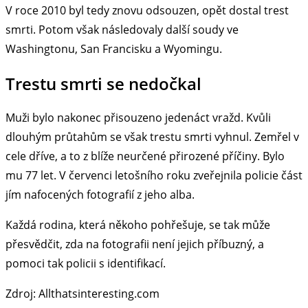
V roce 2010 byl tedy znovu odsouzen, opět dostal trest
smrti. Potom však následovaly další soudy ve
Washingtonu, San Francisku a Wyomingu.
Trestu smrti se nedočkal
Muži bylo nakonec přisouzeno jedenáct vražd. Kvůli
dlouhým průtahům se však trestu smrti vyhnul. Zemřel v
cele dříve, a to z blíže neurčené přirozené příčiny. Bylo
mu 77 let. V červenci letošního roku zveřejnila policie část
jím nafocených fotografií z jeho alba.
Každá rodina, která někoho pohřešuje, se tak může
přesvědčit, zda na fotografii není jejich příbuzný, a
pomoci tak policii s identifikací.
Zdroj: Allthatsinteresting.com