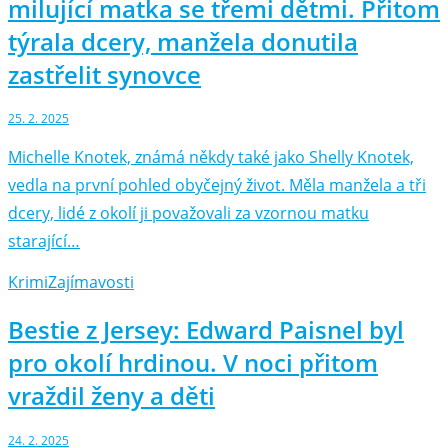
milující matka se třemi dětmi. Přitom
týrala dcery, manžela donutila
zastřelit synovce
25. 2. 2025
Michelle Knotek, známá někdy také jako Shelly Knotek,
vedla na první pohled obyčejný život. Měla manžela a tři
dcery, lidé z okolí ji považovali za vzornou matku
starající…
Krimi
Zajímavosti
Bestie z Jersey: Edward Paisnel byl
pro okolí hrdinou. V noci přitom
vraždil ženy a děti
24. 2. 2025