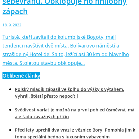
sebevrahů. Obklopuje ho hnilobný
zápach
18. 9. 2022
Turisté, kteří zavítají do kolumbijské Bogoty, mají
tendenci navštívit dvě místa. Bolívarovo náměstí a
strašidelný Hotel del Salto, ležící asi 30 km od hlavního
města. Stoletou stavbu obklopuje…
Oblíbené články
Polský mladík zápasil ve šplhu do výšky s výtahem.
Vyhrál, štěstí přesto nepocítil
Svědivost varlat je možná na první pohled úsměvná, má
ale řadu závažných příčin
Před lety uprchli dva vrazi z věznice Bory. Pomohla jim k
tomu speciální bedna s luxusním vybavením