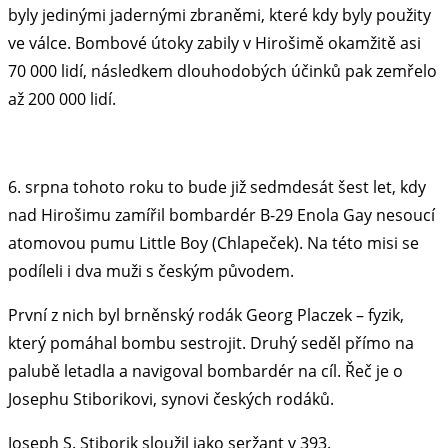
byly jedinými jadernými zbraněmi, které kdy byly použity
ve válce. Bombové útoky zabily v Hirošimě okamžitě asi
70 000 lidí, následkem dlouhodobých účinků pak zemřelo
až 200 000 lidí.
6. srpna tohoto roku to bude již sedmdesát šest let, kdy
nad Hirošimu zamířil bombardér B-29 Enola Gay nesoucí
atomovou pumu Little Boy (Chlapeček). Na této misi se
podíleli i dva muži s českým původem.
První z nich byl brněnský rodák Georg Placzek – fyzik,
který pomáhal bombu sestrojit. Druhý seděl přímo na
palubě letadla a navigoval bombardér na cíl. Řeč je o
Josephu Stiborikovi, synovi českých rodáků.
Joseph S. Stiborik sloužil jako seržant v 393.