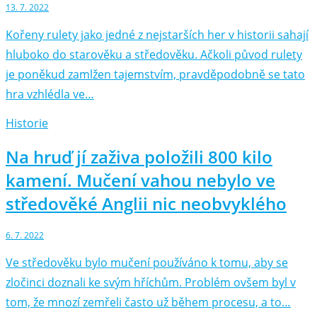
13. 7. 2022
Kořeny rulety jako jedné z nejstarších her v historii sahají
hluboko do starověku a středověku. Ačkoli původ rulety
je poněkud zamlžen tajemstvím, pravděpodobně se tato
hra vzhlédla ve…
Historie
Na hruď jí zaživa položili 800 kilo
kamení. Mučení vahou nebylo ve
středověké Anglii nic neobvyklého
6. 7. 2022
Ve středověku bylo mučení používáno k tomu, aby se
zločinci doznali ke svým hříchům. Problém ovšem byl v
tom, že mnozí zemřeli často už během procesu, a to…