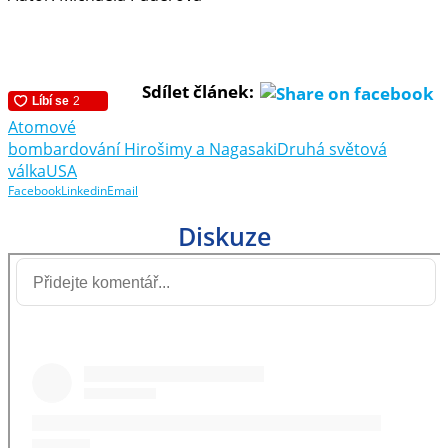
Sdílet článek:
Atomové
bombardování Hirošimy a Nagasaki
Druhá světová
válka
USA
Facebook
Linkedin
Email
Diskuze