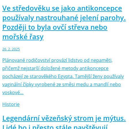
Ve středověku se jako antikoncepce
používaly nastrouhané jelení parohy.
Později to byla ovčí střeva nebo
mořské řasy
26. 2. 2025
Plánované rodičovství provází lidstvo od nepaměti,
přičemž nejstarší doložené metody antikoncepce
pocházejí ze starověkého Egypta. Tamější ženy používaly
vaginální čípky vyrobené ze směsi medu a mandlí nebo
voskové…
Historie
Legendární vězeňský strom je mýtus.
Lidé ho i přesto stále navštěvují