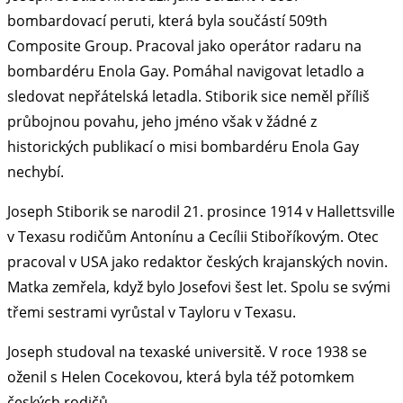
bombardovací peruti, která byla součástí 509th
Composite Group. Pracoval jako operátor radaru na
bombardéru Enola Gay. Pomáhal navigovat letadlo a
sledovat nepřátelská letadla. Stiborik sice neměl příliš
průbojnou povahu, jeho jméno však v žádné z
historických publikací o misi bombardéru Enola Gay
nechybí.
Joseph Stiborik se narodil 21. prosince 1914 v Hallettsville
v Texasu rodičům Antonínu a Cecílii Stiboříkovým. Otec
pracoval v USA jako redaktor českých krajanských novin.
Matka zemřela, když bylo Josefovi šest let. Spolu se svými
třemi sestrami vyrůstal v Tayloru v Texasu.
Joseph studoval na texaské universitě. V roce 1938 se
oženil s Helen Cocekovou, která byla též potomkem
českých rodičů.