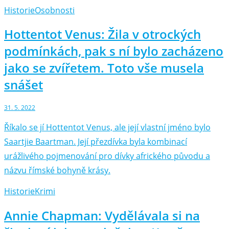
Historie
Osobnosti
Hottentot Venus: Žila v otrockých
podmínkách, pak s ní bylo zacházeno
jako se zvířetem. Toto vše musela
snášet
31. 5. 2022
Říkalo se jí Hottentot Venus, ale její vlastní jméno bylo
Saartjie Baartman. Její přezdívka byla kombinací
urážlivého pojmenování pro dívky afrického původu a
názvu římské bohyně krásy.
Historie
Krimi
Annie Chapman: Vydělávala si na