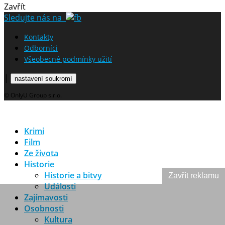
Zavřít
Sledujte nás na
Kontakty
Odborníci
Všeobecné podmínky užití
|
nastavení soukromí
© OnlyU Group s.r.o.
Krimi
Film
Ze života
Historie
Historie a bitvy
Zavřít reklamu
Události
Zajímavosti
Osobnosti
Kultura