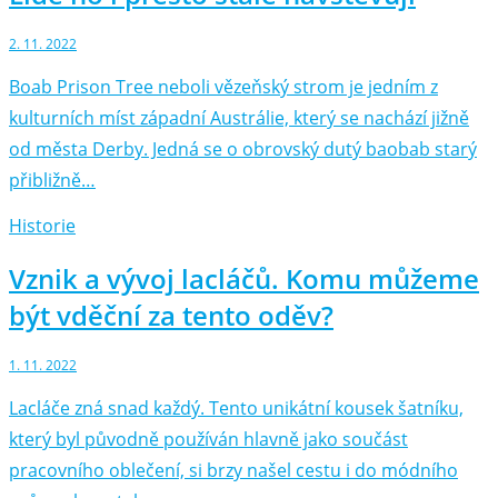
2. 11. 2022
Boab Prison Tree neboli vězeňský strom je jedním z
kulturních míst západní Austrálie, který se nachází jižně
od města Derby. Jedná se o obrovský dutý baobab starý
přibližně…
Historie
Vznik a vývoj lacláčů. Komu můžeme
být vděční za tento oděv?
1. 11. 2022
Lacláče zná snad každý. Tento unikátní kousek šatníku,
který byl původně používán hlavně jako součást
pracovního oblečení, si brzy našel cestu i do módního