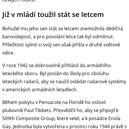
Již v mládí toužil stát se letcem
Bohužel mu jeho sen stát se letcem znemožnila dědičná
barvoslepost, a pro povolání letce tak byl odmítnut.
Příležitost splnit si svůj sen však přišla v druhé světové
válce.
V roce 1942 se dobrovolně přihlásil do armádního
leteckého sboru. Byl poslán do školy pro obsluhu
leteckých radarů, aby se naučil ovládat radarové systémy
v amerických armádních letadlech.
Během pobytu v Pensacole na Floridě ho oslovil
plukovník Paul Tibbets. Přesvědčil ho, aby se připojil k
509th Composite Group, které velel, a k posádce Enola
Gay. Jednotka byla vytvořena v prosinci roku 1944 právě s