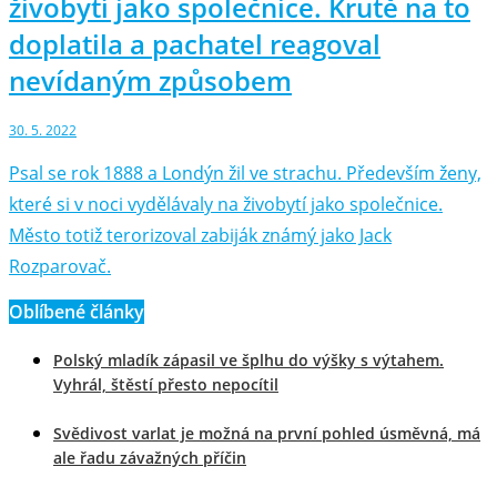
živobytí jako společnice. Krutě na to
doplatila a pachatel reagoval
nevídaným způsobem
30. 5. 2022
Psal se rok 1888 a Londýn žil ve strachu. Především ženy,
které si v noci vydělávaly na živobytí jako společnice.
Město totiž terorizoval zabiják známý jako Jack
Rozparovač.
Oblíbené články
Polský mladík zápasil ve šplhu do výšky s výtahem.
Vyhrál, štěstí přesto nepocítil
Svědivost varlat je možná na první pohled úsměvná, má
ale řadu závažných příčin