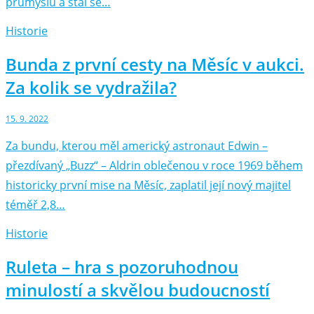
průmyslu a stal se…
Historie
Bunda z první cesty na Měsíc v aukci.
Za kolik se vydražila?
15. 9. 2022
Za bundu, kterou měl americký astronaut Edwin –⁠
přezdívaný „Buzz“ –⁠ Aldrin oblečenou v roce 1969 během
historicky první mise na Měsíc, zaplatil její nový majitel
téměř 2,8…
Historie
Ruleta – hra s pozoruhodnou
minulostí a skvělou budoucností