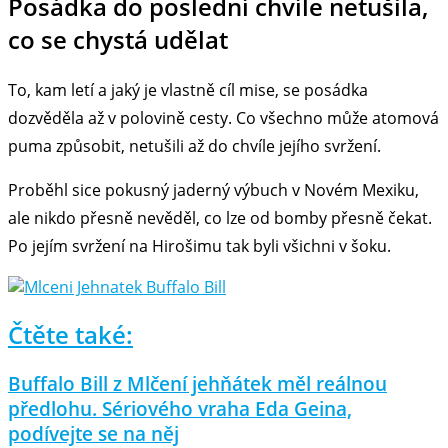
Posádka do poslední chvíle netušila,
co se chystá udělat
To, kam letí a jaký je vlastně cíl mise, se posádka
dozvěděla až v polovině cesty. Co všechno může atomová
puma způsobit, netušili až do chvíle jejího svržení.
Proběhl sice pokusný jaderný výbuch v Novém Mexiku,
ale nikdo přesně nevěděl, co lze od bomby přesně čekat.
Po jejím svržení na Hirošimu tak byli všichni v šoku.
Čtěte také:
Buffalo Bill z Mlčení jehňátek měl reálnou
předlohu. Sériového vraha Eda Geina,
podívejte se na něj