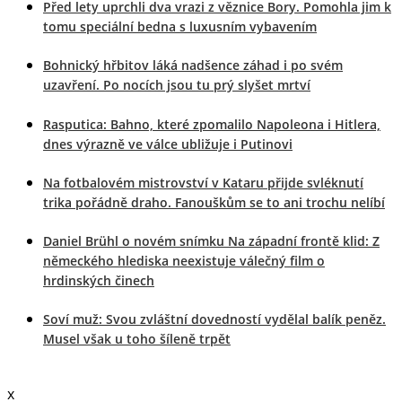
Před lety uprchli dva vrazi z věznice Bory. Pomohla jim k
tomu speciální bedna s luxusním vybavením
Bohnický hřbitov láká nadšence záhad i po svém
uzavření. Po nocích jsou tu prý slyšet mrtví
Rasputica: Bahno, které zpomalilo Napoleona i Hitlera,
dnes výrazně ve válce ubližuje i Putinovi
Na fotbalovém mistrovství v Kataru přijde svléknutí
trika pořádně draho. Fanouškům se to ani trochu nelíbí
Daniel Brühl o novém snímku Na západní frontě klid: Z
německého hlediska neexistuje válečný film o
hrdinských činech
Soví muž: Svou zvláštní dovedností vydělal balík peněz.
Musel však u toho šíleně trpět
x