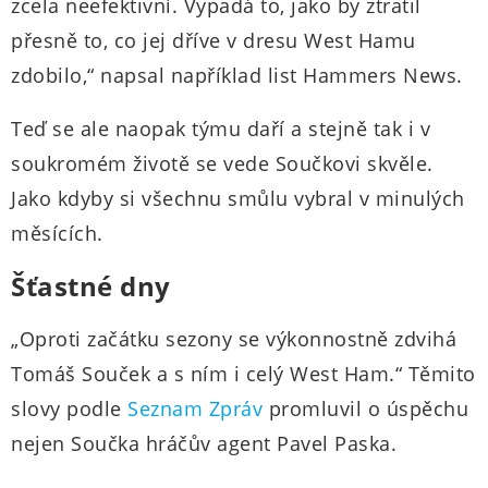
zcela neefektivní. Vypadá to, jako by ztratil
přesně to, co jej dříve v dresu West Hamu
zdobilo,“ napsal například list Hammers News.
Teď se ale naopak týmu daří a stejně tak i v
soukromém životě se vede Součkovi skvěle.
Jako kdyby si všechnu smůlu vybral v minulých
měsících.
Šťastné dny
„Oproti začátku sezony se výkonnostně zdvihá
Tomáš Souček a s ním i celý West Ham.“ Těmito
slovy podle
Seznam Zpráv
promluvil o úspěchu
nejen Součka hráčův agent Pavel Paska.