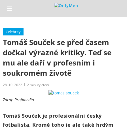
Celebrity
Tomáš Souček se před časem
dočkal výrazné kritiky. Teď se
mu ale daří v profesním i
soukromém životě
28. 10. 2022
2
minuty čtení
Zdroj: Profimedia
Tomáš Souček je profesionální český
fotbalista. Kromě toho je ale také hrdým