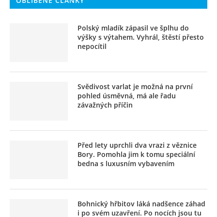
OBLÍBENÉ ČLÁNKY
Polský mladík zápasil ve šplhu do
výšky s výtahem. Vyhrál, štěstí přesto
nepocítil
Svědivost varlat je možná na první
pohled úsměvná, má ale řadu
závažných příčin
Před lety uprchli dva vrazi z věznice
Bory. Pomohla jim k tomu speciální
bedna s luxusním vybavením
Bohnický hřbitov láká nadšence záhad
i po svém uzavření. Po nocích jsou tu