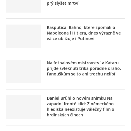
prý slyšet mrtví
Rasputica: Bahno, které zpomalilo
Napoleona i Hitlera, dnes výrazně ve
válce ubližuje i Putinovi
Na fotbalovém mistrovství v Kataru
přijde svléknutí trika pořádně draho.
Fanouškům se to ani trochu nelíbí
Daniel Brühl o novém snímku Na
západní frontě klid: Z německého
hlediska neexistuje válečný film o
hrdinských činech