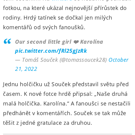
fotkou, na které ukázal nejnovější přírůstek do
rodiny. Hrdý tatínek se dočkal jen milých
komentářů od svých fanoušků.
Our second little girl ❤️ Karolína
pic.twitter.com/fRl25gJzRk
— Tomáš Souček (@tomassoucek28)
October
21, 2022
Jednu holčičku už Souček představil světu před
časem. K nové fotce hrdě připsal: „Naše druhá
malá holčička. Karolína.“ A fanoušci se nestačili
předhánět v komentářích. Souček se tak může
těšit z jedné gratulace za druhou.