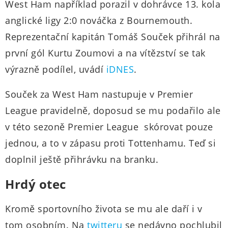
West Ham například porazil v dohrávce 13. kola
anglické ligy 2:0 nováčka z Bournemouth.
Reprezentační kapitán Tomáš Souček přihrál na
první gól Kurtu Zoumovi a na vítězství se tak
výrazně podílel, uvádí
iDNES
.
Souček za West Ham nastupuje v Premier
League pravidelně, doposud se mu podařilo ale
v této sezoně Premier League skórovat pouze
jednou, a to v zápasu proti Tottenhamu. Teď si
doplnil ještě přihrávku na branku.
Hrdý otec
Kromě sportovního života se mu ale daří i v
tom osobním. Na
twitteru
se nedávno pochlubil