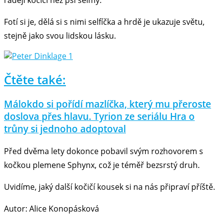
raději kočičí než psí šelmy.
Fotí si je, dělá si s nimi selfíčka a hrdě je ukazuje světu,
stejně jako svou lidskou lásku.
Čtěte také:
Málokdo si pořídí mazlíčka, který mu přeroste
doslova přes hlavu. Tyrion ze seriálu Hra o
trůny si jednoho adoptoval
Před dvěma lety dokonce pobavil svým rozhovorem s
kočkou plemene Sphynx, což je téměř bezsrstý druh.
Uvidíme, jaký další kočičí kousek si na nás připraví příště.
Autor: Alice Konopásková