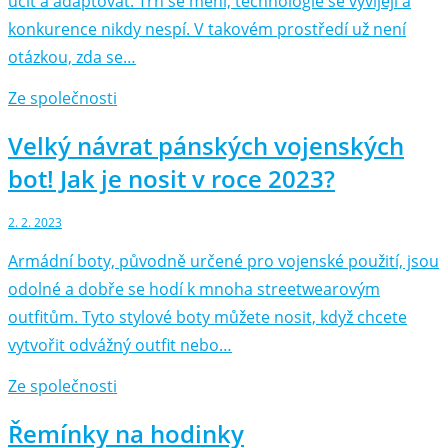
učit a adaptovat. Trh se mění, technologie se vyvíjejí a
konkurence nikdy nespí. V takovém prostředí už není
otázkou, zda se…
Ze společnosti
Velký návrat pánských vojenských
bot! Jak je nosit v roce 2023?
2. 2. 2023
Armádní boty, původně určené pro vojenské použití, jsou
odolné a dobře se hodí k mnoha streetwearovým
outfitům. Tyto stylové boty můžete nosit, když chcete
vytvořit odvážný outfit nebo…
Ze společnosti
Řemínky na hodinky