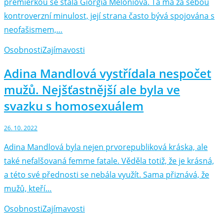
premiérkou se stala Giorgia Meloniová. Ta má za sebou
kontroverzní minulost, její strana často bývá spojována s
neofašismem,…
Osobnosti
Zajímavosti
Adina Mandlová vystřídala nespočet
mužů. Nejšťastnější ale byla ve
svazku s homosexuálem
26. 10. 2022
Adina Mandlová byla nejen prvorepubliková kráska, ale
také nefalšovaná femme fatale. Věděla totiž, že je krásná,
a této své přednosti se nebála využít. Sama přiznává, že
mužů, kteří…
Osobnosti
Zajímavosti