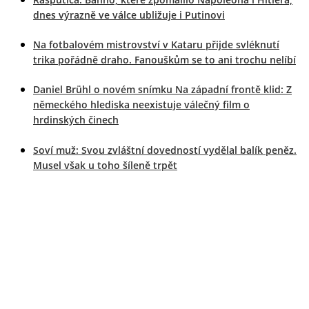
dnes výrazně ve válce ubližuje i Putinovi
Na fotbalovém mistrovství v Kataru přijde svléknutí
trika pořádně draho. Fanouškům se to ani trochu nelíbí
Daniel Brühl o novém snímku Na západní frontě klid: Z
německého hlediska neexistuje válečný film o
hrdinských činech
Soví muž: Svou zvláštní dovedností vydělal balík peněz.
Musel však u toho šíleně trpět