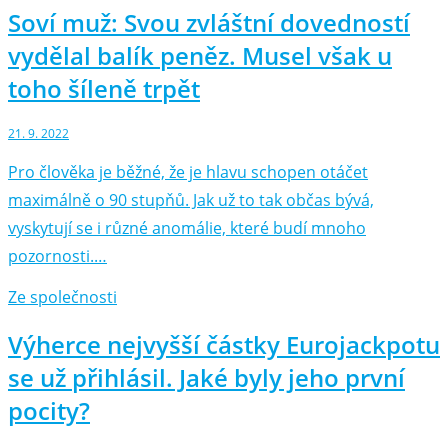
Soví muž: Svou zvláštní dovedností
vydělal balík peněz. Musel však u
toho šíleně trpět
21. 9. 2022
Pro člověka je běžné, že je hlavu schopen otáčet
maximálně o 90 stupňů. Jak už to tak občas bývá,
vyskytují se i různé anomálie, které budí mnoho
pozornosti.…
Ze společnosti
Výherce nejvyšší částky Eurojackpotu
se už přihlásil. Jaké byly jeho první
pocity?