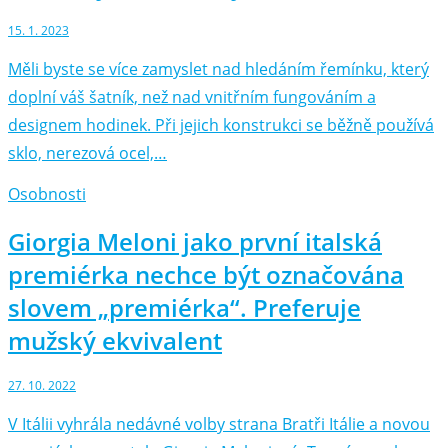
15. 1. 2023
Měli byste se více zamyslet nad hledáním řemínku, který
doplní váš šatník, než nad vnitřním fungováním a
designem hodinek. Při jejich konstrukci se běžně používá
sklo, nerezová ocel,…
Osobnosti
Giorgia Meloni jako první italská
premiérka nechce být označována
slovem „premiérka“. Preferuje
mužský ekvivalent
27. 10. 2022
V Itálii vyhrála nedávné volby strana Bratři Itálie a novou