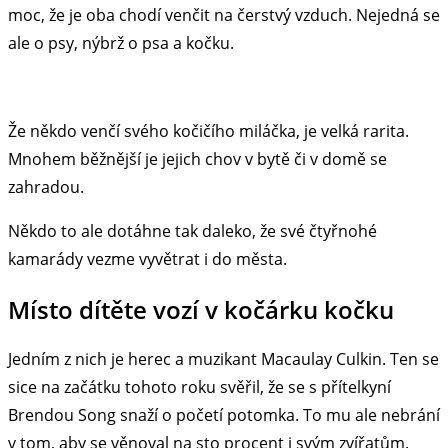
moc, že je oba chodí venčit na čerstvý vzduch. Nejedná se
ale o psy, nýbrž o psa a kočku.
Že někdo venčí svého kočičího miláčka, je velká rarita.
Mnohem běžnější je jejich chov v bytě či v domě se
zahradou.
Někdo to ale dotáhne tak daleko, že své čtyřnohé
kamarády vezme vyvětrat i do města.
Místo dítěte vozí v kočárku kočku
Jedním z nich je herec a muzikant Macaulay Culkin. Ten se
sice na začátku tohoto roku svěřil, že se s přítelkyní
Brendou Song snaží o početí potomka. To mu ale nebrání
v tom, aby se věnoval na sto procent i svým zvířatům.