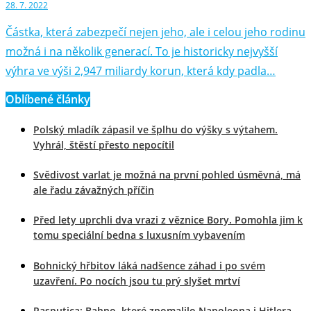
28. 7. 2022
Částka, která zabezpečí nejen jeho, ale i celou jeho rodinu
možná i na několik generací. To je historicky nejvyšší
výhra ve výši 2,947 miliardy korun, která kdy padla…
Oblíbené články
Polský mladík zápasil ve šplhu do výšky s výtahem.
Vyhrál, štěstí přesto nepocítil
Svědivost varlat je možná na první pohled úsměvná, má
ale řadu závažných příčin
Před lety uprchli dva vrazi z věznice Bory. Pomohla jim k
tomu speciální bedna s luxusním vybavením
Bohnický hřbitov láká nadšence záhad i po svém
uzavření. Po nocích jsou tu prý slyšet mrtví
Rasputica: Bahno, které zpomalilo Napoleona i Hitlera,