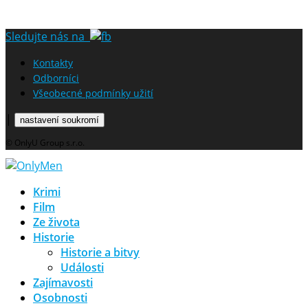
Sledujte nás na
Kontakty
Odborníci
Všeobecné podmínky užití
|
nastavení soukromí
© OnlyU Group s.r.o.
Krimi
Film
Ze života
Historie
Historie a bitvy
Události
Zajímavosti
Osobnosti