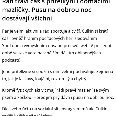
Rád tráví čas s přítelkyní i domácími
mazlíčky. Pusu na dobrou noc
dostávají všichni
Pár je velmi aktivní a rád sportuje a cvičí. Culkin si krátí
čas rovněž hraním počítačových her, sledováním
YouTube a vymýšlením obsahu pro svůj web. V poslední
době se také veze na vlně čím dál tím oblíbenějších
podcastů.
Jeho přítelkyně si soužití s ním velmi pochvaluje. Zejména
to, jak je laskavý, loajální, roztomilý a chytrý.
Kromě fyzických aktivit mají rádi právě mazlení se svým
psem a kočkou. Herec jim prý dává i pusu na dobrou noc.
Dle svého účtu na sociální síti Instagram má ale Culkin