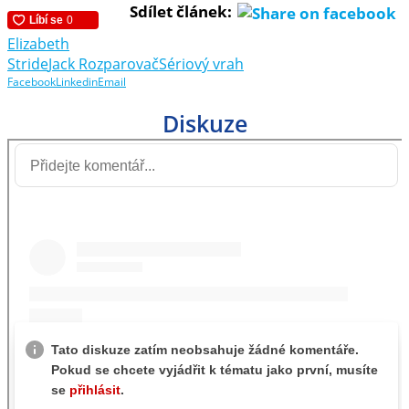
Sdílet článek:
Elizabeth
Stride
Jack Rozparovač
Sériový vrah
Facebook
Linkedin
Email
Diskuze