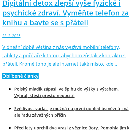
Digitální detox zlepší vyše fyzické i
psychické zdraví. Vyměňte telefon za
knihu a bavte se s přáteli
23. 2. 2025
V dnešní době většina z nás využívá mobilní telefony,
tablety a počítače k tomu, abychom zůstali v kontaktu s
přáteli. Kromě toho je ale internet také místo, kde…
Oblíbené články
Polský mladík zápasil ve šplhu do výšky s výtahem.
Vyhrál, štěstí přesto nepocítil
Svědivost varlat je možná na první pohled úsměvná, má
ale řadu závažných příčin
Před lety uprchli dva vrazi z věznice Bory. Pomohla jim k