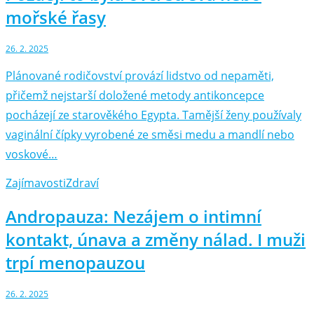
mořské řasy
26. 2. 2025
Plánované rodičovství provází lidstvo od nepaměti,
přičemž nejstarší doložené metody antikoncepce
pocházejí ze starověkého Egypta. Tamější ženy používaly
vaginální čípky vyrobené ze směsi medu a mandlí nebo
voskové…
Zajímavosti
Zdraví
Andropauza: Nezájem o intimní
kontakt, únava a změny nálad. I muži
trpí menopauzou
26. 2. 2025