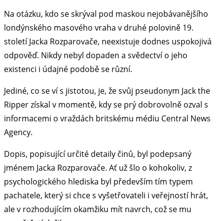
Na otázku, kdo se skrýval pod maskou nejobávanějšího
londýnského masového vraha v druhé polovině 19.
století Jacka Rozparovače, neexistuje dodnes uspokojivá
odpověď. Nikdy nebyl dopaden a svědectví o jeho
existenci i údajné podobě se různí.
Jediné, co se ví s jistotou, je, že svůj pseudonym Jack the
Ripper získal v momentě, kdy se prý dobrovolně ozval s
informacemi o vraždách britskému médiu Central News
Agency.
Dopis, popisující určité detaily činů, byl podepsaný
jménem Jacka Rozparovače. Ať už šlo o kohokoliv, z
psychologického hlediska byl především tím typem
pachatele, který si chce s vyšetřovateli i veřejností hrát,
ale v rozhodujícím okamžiku mít navrch, což se mu