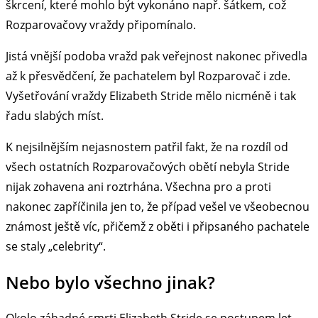
škrcení, které mohlo být vykonáno např. šátkem, což
Rozparovačovy vraždy připomínalo.
Jistá vnější podoba vražd pak veřejnost nakonec přivedla
až k přesvědčení, že pachatelem byl Rozparovač i zde.
Vyšetřování vraždy Elizabeth Stride mělo nicméně i tak
řadu slabých míst.
K nejsilnějším nejasnostem patřil fakt, že na rozdíl od
všech ostatních Rozparovačových obětí nebyla Stride
nijak zohavena ani roztrhána. Všechna pro a proti
nakonec zapříčinila jen to, že případ vešel ve všeobecnou
známost ještě víc, přičemž z oběti i připsaného pachatele
se staly „celebrity“.
Nebo bylo všechno jinak?
Okolo záhadné smrti Elizabeth Stride se postupem let