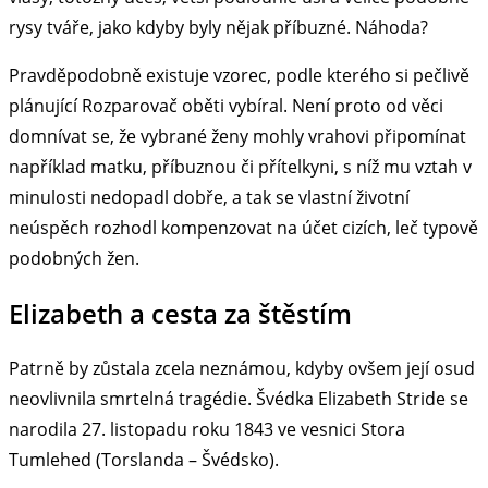
rysy tváře, jako kdyby byly nějak příbuzné. Náhoda?
Pravděpodobně existuje vzorec, podle kterého si pečlivě
plánující Rozparovač oběti vybíral. Není proto od věci
domnívat se, že vybrané ženy mohly vrahovi připomínat
například matku, příbuznou či přítelkyni, s níž mu vztah v
minulosti nedopadl dobře, a tak se vlastní životní
neúspěch rozhodl kompenzovat na účet cizích, leč typově
podobných žen.
Elizabeth a cesta za štěstím
Patrně by zůstala zcela neznámou, kdyby ovšem její osud
neovlivnila smrtelná tragédie. Švédka Elizabeth Stride se
narodila 27. listopadu roku 1843 ve vesnici Stora
Tumlehed (Torslanda – Švédsko).