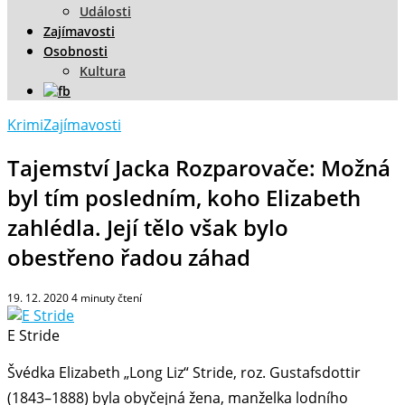
Události
Zajímavosti
Osobnosti
Kultura
Krimi
Zajímavosti
Tajemství Jacka Rozparovače: Možná
byl tím posledním, koho Elizabeth
zahlédla. Její tělo však bylo
obestřeno řadou záhad
19. 12. 2020
4
minuty čtení
E Stride
Švédka Elizabeth „Long Liz“ Stride, roz. Gustafsdottir
(1843–1888) byla obyčejná žena, manželka lodního