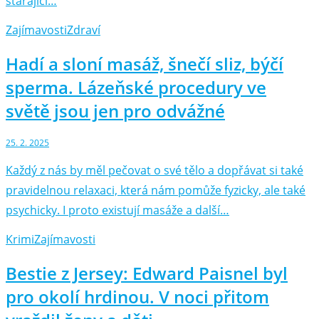
starající…
Zajímavosti
Zdraví
Hadí a sloní masáž, šnečí sliz, býčí
sperma. Lázeňské procedury ve
světě jsou jen pro odvážné
25. 2. 2025
Každý z nás by měl pečovat o své tělo a dopřávat si také
pravidelnou relaxaci, která nám pomůže fyzicky, ale také
psychicky. I proto existují masáže a další…
Krimi
Zajímavosti
Bestie z Jersey: Edward Paisnel byl
pro okolí hrdinou. V noci přitom