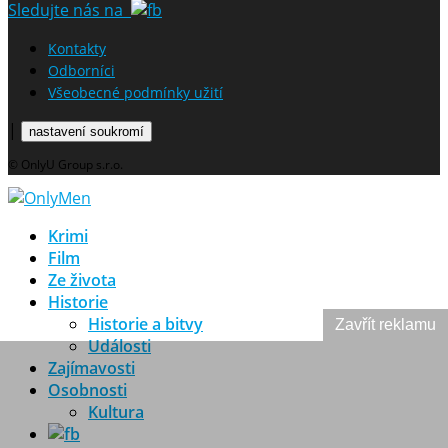
Sledujte nás na
Kontakty
Odborníci
Všeobecné podmínky užití
|
nastavení soukromí
© OnlyU Group s.r.o.
Krimi
Film
Ze života
Historie
Historie a bitvy
Zavřít reklamu
Události
Zajímavosti
Osobnosti
Kultura