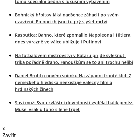
tomu speciální bedna s luxusním vybavením
Bohnický hřbitov láká nadšence záhad i po svém
uzavření. Po nocích jsou tu prý slyšet mrtví
Rasputica: Bahno, které zpomalilo Napoleona i Hitlera,
dnes výrazně ve válce ubližuje i Putinovi
Na fotbalovém mistrovství v Kataru přijde svléknutí
trika pořádně draho. Fanouškům se to ani trochu nelíbí
Daniel Brühl o novém snímku Na západní frontě klid: Z
německého hlediska neexistuje válečný film o
hrdinských činech
Soví muž: Svou zvláštní dovedností vydělal balík peněz.
Musel však u toho šíleně trpět
x
Zavřít