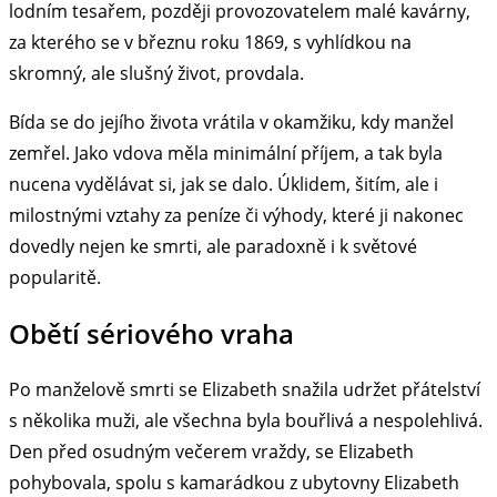
lodním tesařem, později provozovatelem malé kavárny,
za kterého se v březnu roku 1869, s vyhlídkou na
skromný, ale slušný život, provdala.
Bída se do jejího života vrátila v okamžiku, kdy manžel
zemřel. Jako vdova měla minimální příjem, a tak byla
nucena vydělávat si, jak se dalo. Úklidem, šitím, ale i
milostnými vztahy za peníze či výhody, které ji nakonec
dovedly nejen ke smrti, ale paradoxně i k světové
popularitě.
Obětí sériového vraha
Po manželově smrti se Elizabeth snažila udržet přátelství
s několika muži, ale všechna byla bouřlivá a nespolehlivá.
Den před osudným večerem vraždy, se Elizabeth
pohybovala, spolu s kamarádkou z ubytovny Elizabeth