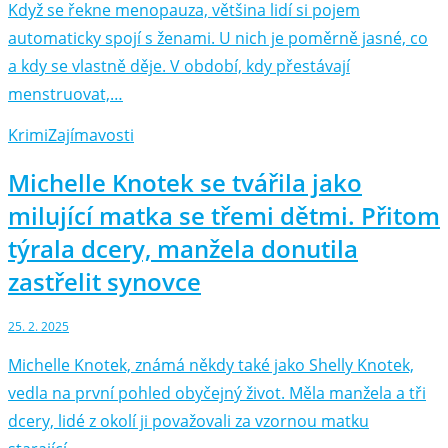
Když se řekne menopauza, většina lidí si pojem
automaticky spojí s ženami. U nich je poměrně jasné, co
a kdy se vlastně děje. V období, kdy přestávají
menstruovat,…
Krimi
Zajímavosti
Michelle Knotek se tvářila jako
milující matka se třemi dětmi. Přitom
týrala dcery, manžela donutila
zastřelit synovce
25. 2. 2025
Michelle Knotek, známá někdy také jako Shelly Knotek,
vedla na první pohled obyčejný život. Měla manžela a tři
dcery, lidé z okolí ji považovali za vzornou matku