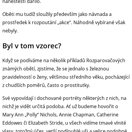
naneštěstí dařilo.
Oběti mu tudíž sloužily především jako návnada a
prostředek k rozpoutání „akce“. Náhodně vybírané však
nebyly.
Byl v tom vzorec?
Když se podíváme na několik příkladů Rozparovačových
známých obětí, zjistíme, že se jednalo s železnou
pravidelností o ženy, většinou středního věku, pocházející
z chudších poměrů, často o prostitutky.
Své vypovídají i dochované portréty některých z nich, na
nichž je vidět určitá podoba. Ať už budeme hovořit o
Mary Ann „Polly“ Nichols, Annie Chapman, Catherine
Eddowes či Elizabeth Stride, u všech vidíme tmavé vlnité
vlasy, totožný účes, vetší podlouhlé uši a velice podobné