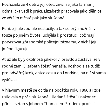
Pocházela ze 4 dětí a její otec, živící se jako farmář, ji
odmalička vedl k práci. Elizabeth pracovala jako dělnice,
ve větším městě pak jako služebná.
Peníze jí ale zoufale nestačily, a tak se prý, možná i v
touze po jiném životě, uchýlila k prostituci, což mají
potvrzovat göteborské policejní záznamy, v nichž její
jméno figuruje.
Ať už ale byly okolnosti jakékoliv, pravdou zůstává, že v
rodné zemi Elizabeth štěstí nenašla. Rozhodla se tudíž
pro odvážný krok, a sice cestu do Londýna, na niž si sama
vydělala.
V hlavním městě se ocitla na počátku roku 1866 a i zde
usilovala o práci služebné. Hledané štěstí jí nakonec
přinesl vztah s Johnem Thomasem Stridem, profesí