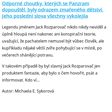
Odporné choutky, kterých se Panzram
dopouštěl, byly odrazem zmařeného dětství.
Jeho poslední slova všechny vykolejila
Legendu jménem Jack Rozparovač nikdo nikdy neviděl a
úplně hloupá není nakonec ani konspirační teorie,
uvažující, že pachatelem nemusel být vůbec člověk, ale
kupříkladu nějaké větší zvíře pohybující se v místě, po
večerech shánějící potravu.
V takovém případě by byl slavný Jack Rozparovač jen
produktem fantazie, aby bylo o čem hovořit, psát a
informovat. Kdo ví…
Autor: Michaela E. Sykorová