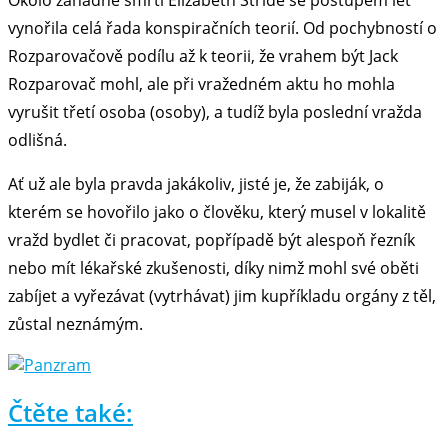
vynořila celá řada konspiračních teorií. Od pochybností o
Rozparovačově podílu až k teorii, že vrahem být Jack
Rozparovač mohl, ale při vražedném aktu ho mohla
vyrušit třetí osoba (osoby), a tudíž byla poslední vražda
odlišná.
Ať už ale byla pravda jakákoliv, jisté je, že zabiják, o
kterém se hovořilo jako o člověku, který musel v lokalitě
vražd bydlet či pracovat, popřípadě být alespoň řezník
nebo mít lékařské zkušenosti, díky nimž mohl své oběti
zabíjet a vyřezávat (vytrhávat) jim kupříkladu orgány z těl,
zůstal neznámým.
Čtěte také: