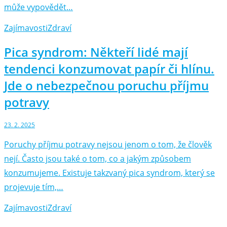
může vypovědět…
Zajímavosti
Zdraví
Pica syndrom: Někteří lidé mají
tendenci konzumovat papír či hlínu.
Jde o nebezpečnou poruchu příjmu
potravy
23. 2. 2025
Poruchy příjmu potravy nejsou jenom o tom, že člověk
nejí. Často jsou také o tom, co a jakým způsobem
konzumujeme. Existuje takzvaný pica syndrom, který se
projevuje tím,…
Zajímavosti
Zdraví