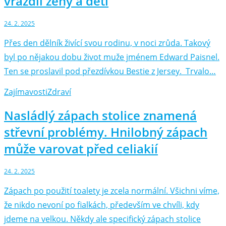
vraždil ženy a děti
24. 2. 2025
Přes den dělník živící svou rodinu, v noci zrůda. Takový
byl po nějakou dobu život muže jménem Edward Paisnel.
Ten se proslavil pod přezdívkou Bestie z Jersey. Trvalo…
Zajímavosti
Zdraví
Nasládlý zápach stolice znamená
střevní problémy. Hnilobný zápach
může varovat před celiakií
24. 2. 2025
Zápach po použití toalety je zcela normální. Všichni víme,
že nikdo nevoní po fialkách, především ve chvíli, kdy
jdeme na velkou. Někdy ale specifický zápach stolice