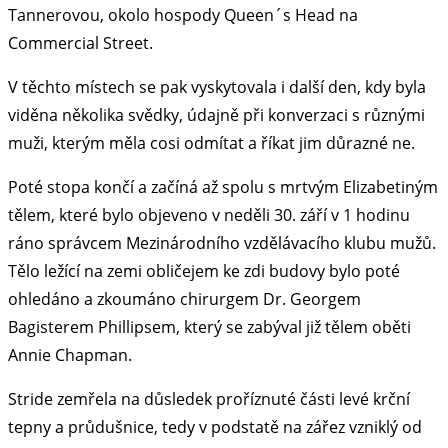
Tannerovou, okolo hospody Queen´s Head na
Commercial Street.
V těchto místech se pak vyskytovala i další den, kdy byla
viděna několika svědky, údajně při konverzaci s různými
muži, kterým měla cosi odmítat a říkat jim důrazné ne.
Poté stopa končí a začíná až spolu s mrtvým Elizabetiným
tělem, které bylo objeveno v neděli 30. září v 1 hodinu
ráno správcem Mezinárodního vzdělávacího klubu mužů.
Tělo ležící na zemi obličejem ke zdi budovy bylo poté
ohledáno a zkoumáno chirurgem Dr. Georgem
Bagisterem Phillipsem, který se zabýval již tělem oběti
Annie Chapman.
Stride zemřela na důsledek proříznuté části levé krční
tepny a průdušnice, tedy v podstatě na zářez vzniklý od