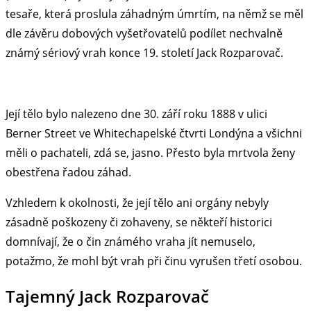
tesaře, která proslula záhadným úmrtím, na němž se měl
dle závěru dobových vyšetřovatelů podílet nechvalně
známý sériový vrah konce 19. století Jack Rozparovač.
Její tělo bylo nalezeno dne 30. září roku 1888 v ulici
Berner Street ve Whitechapelské čtvrti Londýna a všichni
měli o pachateli, zdá se, jasno. Přesto byla mrtvola ženy
obestřena řadou záhad.
Vzhledem k okolnosti, že její tělo ani orgány nebyly
zásadně poškozeny či zohaveny, se někteří historici
domnívají, že o čin známého vraha jít nemuselo,
potažmo, že mohl být vrah při činu vyrušen třetí osobou.
Tajemný Jack Rozparovač