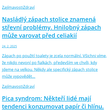
Zajímavosti
Zdraví
Nasládlý zápach stolice znamená
střevní problémy. Hnilobný zápach
může varovat před celiakií
24. 2. 2025
Zápach po použití toalety je zcela normální. Všichni víme,
že nikdo nevoní po fialkách, především ve chvíli, kdy
jdeme na velkou. Někdy ale specifický zápach stolice
může vypovědět…
Zajímavosti
Zdraví
Pica syndrom: Někteří lidé mají
tendenci konzumovat papír či hlínu.