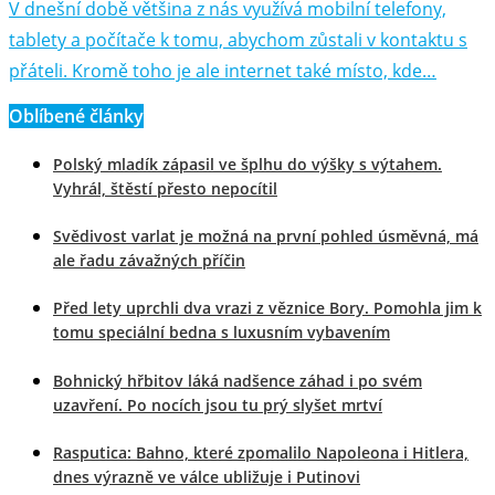
V dnešní době většina z nás využívá mobilní telefony,
tablety a počítače k tomu, abychom zůstali v kontaktu s
přáteli. Kromě toho je ale internet také místo, kde…
Oblíbené články
Polský mladík zápasil ve šplhu do výšky s výtahem.
Vyhrál, štěstí přesto nepocítil
Svědivost varlat je možná na první pohled úsměvná, má
ale řadu závažných příčin
Před lety uprchli dva vrazi z věznice Bory. Pomohla jim k
tomu speciální bedna s luxusním vybavením
Bohnický hřbitov láká nadšence záhad i po svém
uzavření. Po nocích jsou tu prý slyšet mrtví
Rasputica: Bahno, které zpomalilo Napoleona i Hitlera,
dnes výrazně ve válce ubližuje i Putinovi