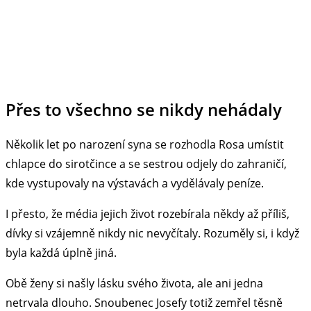
Přes to všechno se nikdy nehádaly
Několik let po narození syna se rozhodla Rosa umístit
chlapce do sirotčince a se sestrou odjely do zahraničí,
kde vystupovaly na výstavách a vydělávaly peníze.
I přesto, že média jejich život rozebírala někdy až příliš,
dívky si vzájemně nikdy nic nevyčítaly. Rozuměly si, i když
byla každá úplně jiná.
Obě ženy si našly lásku svého života, ale ani jedna
netrvala dlouho. Snoubenec Josefy totiž zemřel těsně