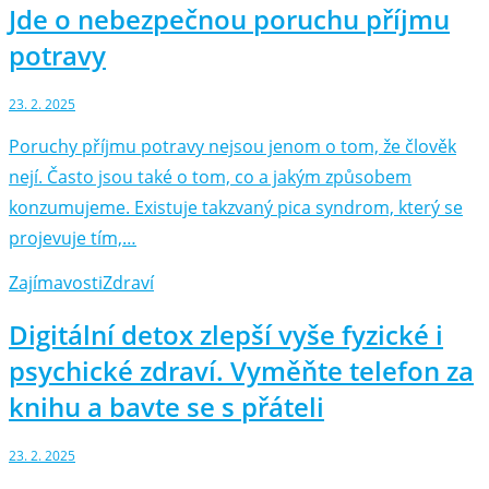
Jde o nebezpečnou poruchu příjmu
potravy
23. 2. 2025
Poruchy příjmu potravy nejsou jenom o tom, že člověk
nejí. Často jsou také o tom, co a jakým způsobem
konzumujeme. Existuje takzvaný pica syndrom, který se
projevuje tím,…
Zajímavosti
Zdraví
Digitální detox zlepší vyše fyzické i
psychické zdraví. Vyměňte telefon za
knihu a bavte se s přáteli
23. 2. 2025