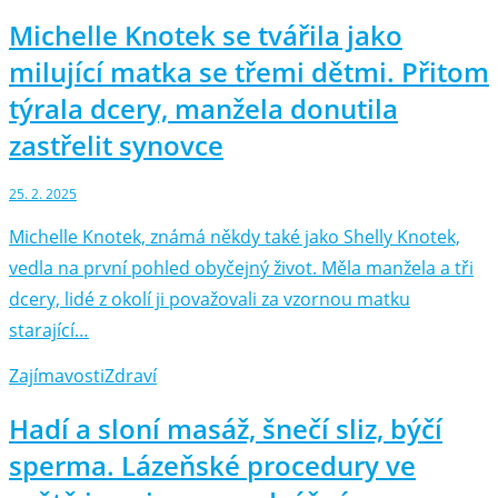
Michelle Knotek se tvářila jako
milující matka se třemi dětmi. Přitom
týrala dcery, manžela donutila
zastřelit synovce
25. 2. 2025
Michelle Knotek, známá někdy také jako Shelly Knotek,
vedla na první pohled obyčejný život. Měla manžela a tři
dcery, lidé z okolí ji považovali za vzornou matku
starající…
Zajímavosti
Zdraví
Hadí a sloní masáž, šnečí sliz, býčí
sperma. Lázeňské procedury ve