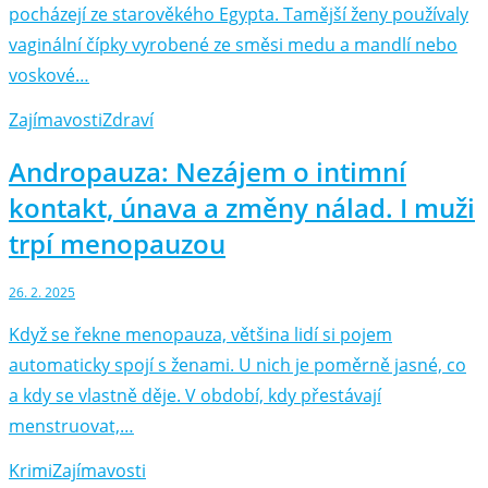
pocházejí ze starověkého Egypta. Tamější ženy používaly
vaginální čípky vyrobené ze směsi medu a mandlí nebo
voskové…
Zajímavosti
Zdraví
Andropauza: Nezájem o intimní
kontakt, únava a změny nálad. I muži
trpí menopauzou
26. 2. 2025
Když se řekne menopauza, většina lidí si pojem
automaticky spojí s ženami. U nich je poměrně jasné, co
a kdy se vlastně děje. V období, kdy přestávají
menstruovat,…
Krimi
Zajímavosti