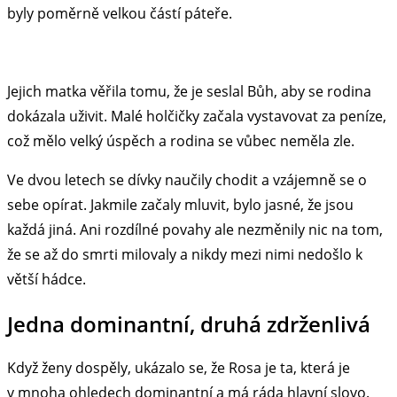
byly poměrně velkou částí páteře.
Jejich matka věřila tomu, že je seslal Bůh, aby se rodina
dokázala uživit. Malé holčičky začala vystavovat za peníze,
což mělo velký úspěch a rodina se vůbec neměla zle.
Ve dvou letech se dívky naučily chodit a vzájemně se o
sebe opírat. Jakmile začaly mluvit, bylo jasné, že jsou
každá jiná. Ani rozdílné povahy ale nezměnily nic na tom,
že se až do smrti milovaly a nikdy mezi nimi nedošlo k
větší hádce.
Jedna dominantní, druhá zdrženlivá
Když ženy dospěly, ukázalo se, že Rosa je ta, která je
v mnoha ohledech dominantní a má ráda hlavní slovo.