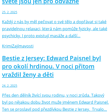
světě jsou jen pro odvážné
25. 2. 2025
Každý z nás by měl pečovat o své tělo a dopřávat si také
pravidelnou relaxaci, která nám pomůže fyzicky, ale také
psychicky. I proto existují masáže a další…
Krimi
Zajímavosti
Bestie z Jersey: Edward Paisnel byl
pro okolí hrdinou. V noci přitom
vraždil ženy a děti
24. 2. 2025
Přes den dělník živící svou rodinu, v noci zrůda. Takový
byl po nějakou dobu život muže jménem Edward Paisnel.
Ten se proslavil pod přezdívkou Bestie z Jersey. Trvalo…