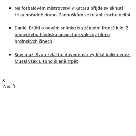
Na fotbalovém mistrovství v Kataru přijde svléknutí
trika pořádně draho. Fanouškům se to ani trochu nelíbí
Daniel Brühl o novém snímku Na západní frontě klid: Z
německého hlediska neexistuje válečný film o
hrdinských činech
Soví muž: Svou zvláštní dovedností vydělal balík peněz.
Musel však u toho šíleně trpět
x
Zavřít