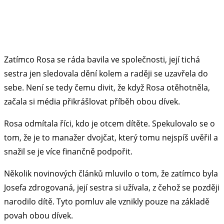
Zatímco Rosa se ráda bavila ve společnosti, její tichá
sestra jen sledovala dění kolem a raději se uzavřela do
sebe. Není se tedy čemu divit, že když Rosa otěhotněla,
začala si média přikrášlovat příběh obou dívek.
Rosa odmítala říci, kdo je otcem dítěte. Spekulovalo se o
tom, že je to manažer dvojčat, který tomu nejspíš uvěřil a
snažil se je více finančně podpořit.
Několik novinových článků mluvilo o tom, že zatímco byla
Josefa zdrogovaná, její sestra si užívala, z čehož se později
narodilo dítě. Tyto pomluv ale vznikly pouze na základě
povah obou dívek.