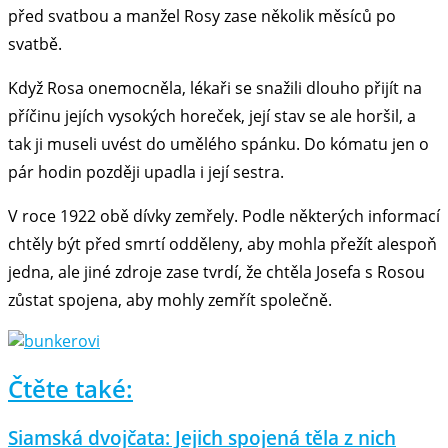
před svatbou a manžel Rosy zase několik měsíců po
svatbě.
Když Rosa onemocněla, lékaři se snažili dlouho přijít na
příčinu jejích vysokých horeček, její stav se ale horšil, a
tak ji museli uvést do umělého spánku. Do kómatu jen o
pár hodin později upadla i její sestra.
V roce 1922 obě dívky zemřely. Podle některých informací
chtěly být před smrtí odděleny, aby mohla přežít alespoň
jedna, ale jiné zdroje zase tvrdí, že chtěla Josefa s Rosou
zůstat spojena, aby mohly zemřít společně.
Čtěte také:
Siamská dvojčata: Jejich spojená těla z nich