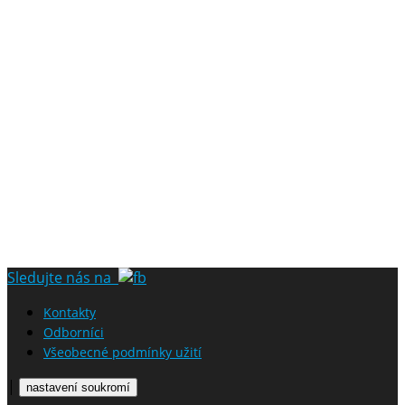
Sledujte nás na
Kontakty
Odborníci
Všeobecné podmínky užití
|
nastavení soukromí