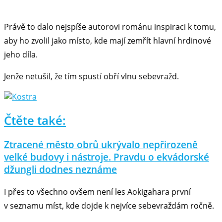
Právě to dalo nejspíše autorovi románu inspiraci k tomu,
aby ho zvolil jako místo, kde mají zemřít hlavní hrdinové
jeho díla.
Jenže netušil, že tím spustí obří vlnu sebevražd.
Čtěte také:
Ztracené město obrů ukrývalo nepřirozeně
velké budovy i nástroje. Pravdu o ekvádorské
džungli dodnes neznáme
I přes to všechno ovšem není les Aokigahara první
v seznamu míst, kde dojde k nejvíce sebevraždám ročně.