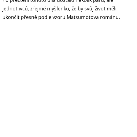
Po přečtení tohoto díla dostalo několik párů, ale i
jednotlivců, zřejmě myšlenku, že by svůj život měli
ukončit přesně podle vzoru Matsumotova románu.