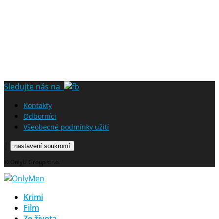
Sledujte nás na
Kontakty
Odborníci
Všeobecné podmínky užití
|
nastavení soukromí
© OnlyU Group s.r.o.
Krimi
Film
Ze života