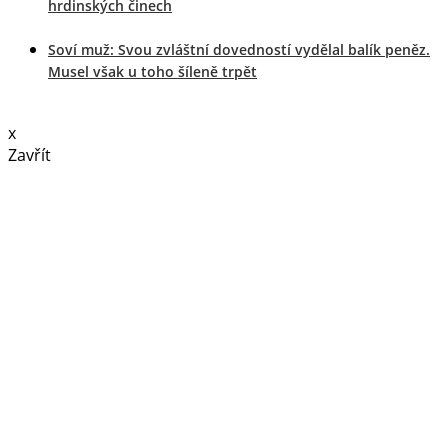
hrdinských činech
Soví muž: Svou zvláštní dovedností vydělal balík peněz.
Musel však u toho šíleně trpět
x
Zavřít