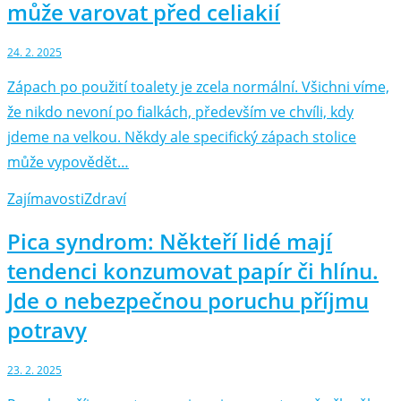
může varovat před celiakií
24. 2. 2025
Zápach po použití toalety je zcela normální. Všichni víme,
že nikdo nevoní po fialkách, především ve chvíli, kdy
jdeme na velkou. Někdy ale specifický zápach stolice
může vypovědět…
Zajímavosti
Zdraví
Pica syndrom: Někteří lidé mají
tendenci konzumovat papír či hlínu.
Jde o nebezpečnou poruchu příjmu
potravy
23. 2. 2025