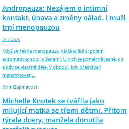
Andropauza: Nezájem o intimní
kontakt, únava a změny nálad. I muži
trpí menopauzou
26. 2. 2025
Když se řekne menopauza, většina lidí si pojem
automaticky spojí s ženami. U nich je poměrně jasné, co
a kdy se vlastně děje. V období, kdy přestávají
menstruovat,…
Krimi
Zajímavosti
Michelle Knotek se tvářila jako
milující matka se třemi dětmi. Přitom
týrala dcery, manžela donutila