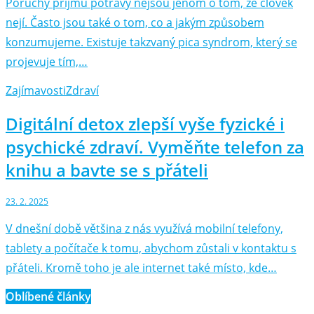
Poruchy příjmu potravy nejsou jenom o tom, že člověk
nejí. Často jsou také o tom, co a jakým způsobem
konzumujeme. Existuje takzvaný pica syndrom, který se
projevuje tím,…
Zajímavosti
Zdraví
Digitální detox zlepší vyše fyzické i
psychické zdraví. Vyměňte telefon za
knihu a bavte se s přáteli
23. 2. 2025
V dnešní době většina z nás využívá mobilní telefony,
tablety a počítače k tomu, abychom zůstali v kontaktu s
přáteli. Kromě toho je ale internet také místo, kde…
Oblíbené články