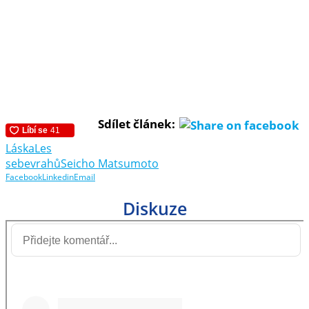
Sdílet článek:
Láska
Les
sebevrahů
Seicho Matsumoto
Facebook
Linkedin
Email
Diskuze