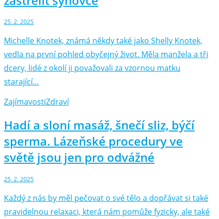
zastřelit synovce
25. 2. 2025
Michelle Knotek, známá někdy také jako Shelly Knotek,
vedla na první pohled obyčejný život. Měla manžela a tři
dcery, lidé z okolí ji považovali za vzornou matku
starající…
Zajímavosti
Zdraví
Hadí a sloní masáž, šnečí sliz, býčí
sperma. Lázeňské procedury ve
světě jsou jen pro odvážné
25. 2. 2025
Každý z nás by měl pečovat o své tělo a dopřávat si také
pravidelnou relaxaci, která nám pomůže fyzicky, ale také