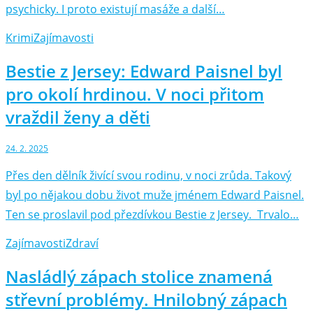
psychicky. I proto existují masáže a další…
Krimi
Zajímavosti
Bestie z Jersey: Edward Paisnel byl
pro okolí hrdinou. V noci přitom
vraždil ženy a děti
24. 2. 2025
Přes den dělník živící svou rodinu, v noci zrůda. Takový
byl po nějakou dobu život muže jménem Edward Paisnel.
Ten se proslavil pod přezdívkou Bestie z Jersey. Trvalo…
Zajímavosti
Zdraví
Nasládlý zápach stolice znamená
střevní problémy. Hnilobný zápach