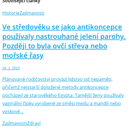
Související články
Historie
Zajímavosti
Ve středověku se jako antikoncepce
používaly nastrouhané jelení parohy.
Později to byla ovčí střeva nebo
mořské řasy
26. 2. 2025
Plánované rodičovství provází lidstvo od nepaměti,
přičemž nejstarší doložené metody antikoncepce
pocházejí ze starověkého Egypta. Tamější ženy používaly
vaginální čípky vyrobené ze směsi medu a mandlí nebo
voskové…
Zajímavosti
Zdraví