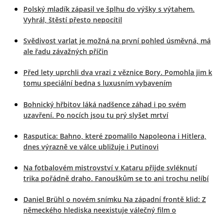
Polský mladík zápasil ve šplhu do výšky s výtahem.
Vyhrál, štěstí přesto nepocítil
Svědivost varlat je možná na první pohled úsměvná, má
ale řadu závažných příčin
Před lety uprchli dva vrazi z věznice Bory. Pomohla jim k
tomu speciální bedna s luxusním vybavením
Bohnický hřbitov láká nadšence záhad i po svém
uzavření. Po nocích jsou tu prý slyšet mrtví
Rasputica: Bahno, které zpomalilo Napoleona i Hitlera,
dnes výrazně ve válce ubližuje i Putinovi
Na fotbalovém mistrovství v Kataru přijde svléknutí
trika pořádně draho. Fanouškům se to ani trochu nelíbí
Daniel Brühl o novém snímku Na západní frontě klid: Z
německého hlediska neexistuje válečný film o