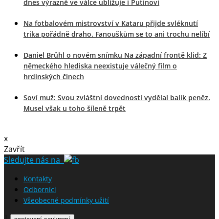
dnes výrazně ve válce ubližuje i Putinovi
Na fotbalovém mistrovství v Kataru přijde svléknutí
trika pořádně draho. Fanouškům se to ani trochu nelíbí
Daniel Brühl o novém snímku Na západní frontě klid: Z
německého hlediska neexistuje válečný film o
hrdinských činech
Soví muž: Svou zvláštní dovedností vydělal balík peněz.
Musel však u toho šíleně trpět
x
Zavřít
Sledujte nás na
Kontakty
Odborníci
Všeobecné podmínky užití
|