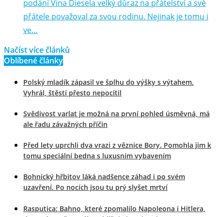
podání Vina Diesela velký důraz na přátelství a své
přátele považoval za svou rodinu. Nejinak je tomu i
ve…
Načíst více článků
Oblíbené články
Polský mladík zápasil ve šplhu do výšky s výtahem.
Vyhrál, štěstí přesto nepocítil
Svědivost varlat je možná na první pohled úsměvná, má
ale řadu závažných příčin
Před lety uprchli dva vrazi z věznice Bory. Pomohla jim k
tomu speciální bedna s luxusním vybavením
Bohnický hřbitov láká nadšence záhad i po svém
uzavření. Po nocích jsou tu prý slyšet mrtví
Rasputica: Bahno, které zpomalilo Napoleona i Hitlera,