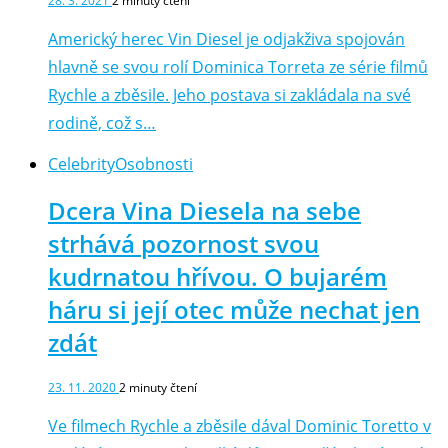
28. 3. 2021
2
minuty čtení
Americký herec Vin Diesel je odjakživa spojován
hlavně se svou rolí Dominica Torreta ze série filmů
Rychle a zběsile. Jeho postava si zakládala na své
rodině, což s…
Celebrity
Osobnosti
Dcera Vina Diesela na sebe
strhává pozornost svou
kudrnatou hřívou. O bujarém
háru si její otec může nechat jen
zdát
23. 11. 2020
2
minuty čtení
Ve filmech Rychle a zběsile dával Dominic Toretto v