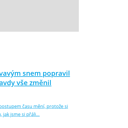
krvavým snem popravil
ravdy vše změnil
e postupem času mění, protože si
 jak jsme si přáli…