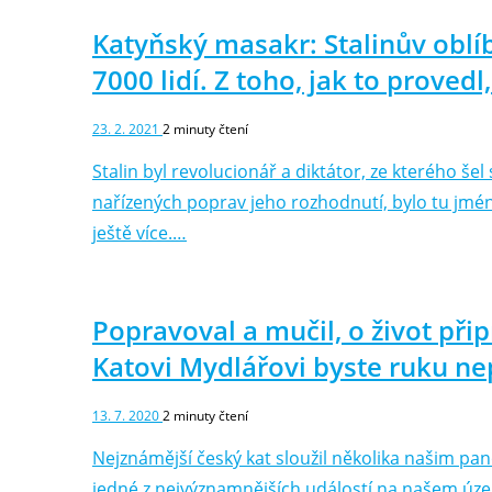
Katyňský masakr: Stalinův oblíb
7000 lidí. Z toho, jak to proved
23. 2. 2021
2
minuty čtení
Stalin byl revolucionář a diktátor, ze kterého šel 
nařízených poprav jeho rozhodnutí, bylo tu jmé
ještě více.…
Popravoval a mučil, o život přip
Katovi Mydlářovi byste ruku ne
13. 7. 2020
2
minuty čtení
Nejznámější český kat sloužil několika našim pa
jedné z nejvýznamnějších událostí na našem úze