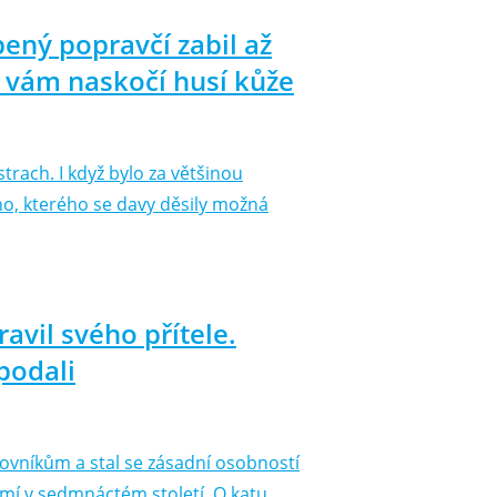
ený popravčí zabil až
l, vám naskočí husí kůže
strach. I když bylo za většinou
no, kterého se davy děsily možná
ravil svého přítele.
podali
novníkům a stal se zásadní osobností
mí v sedmnáctém století. O katu