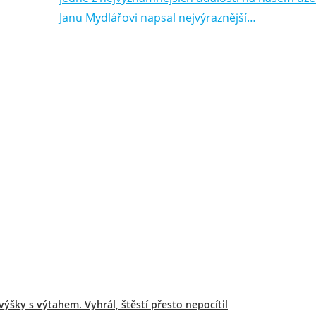
Janu Mydlářovi napsal nejvýraznější…
výšky s výtahem. Vyhrál, štěstí přesto nepocítil