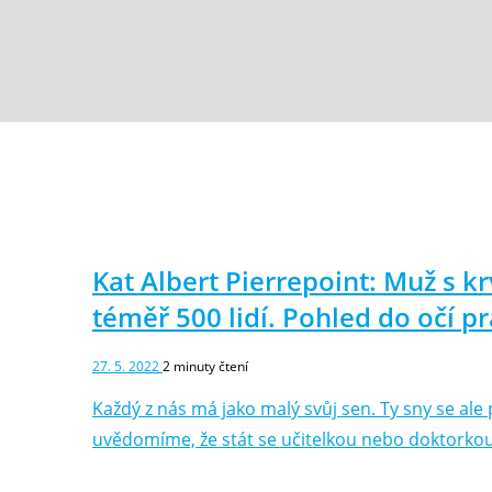
Kat Albert Pierrepoint: Muž s 
téměř 500 lidí. Pohled do očí p
27. 5. 2022
2
minuty čtení
Každý z nás má jako malý svůj sen. Ty sny se al
uvědomíme, že stát se učitelkou nebo doktorkou,