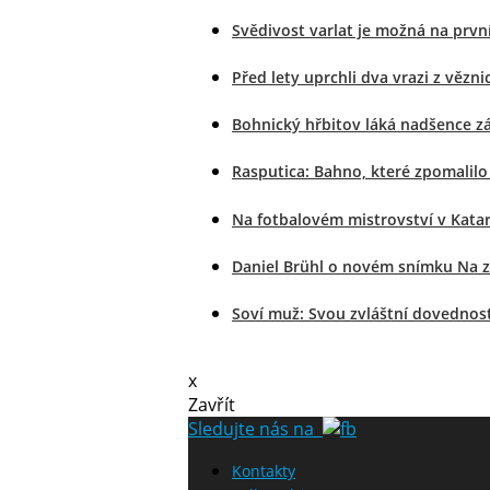
Svědivost varlat je možná na prvn
Před lety uprchli dva vrazi z věz
Bohnický hřbitov láká nadšence zá
Rasputica: Bahno, které zpomalilo 
Na fotbalovém mistrovství v Katar
Daniel Brühl o novém snímku Na zá
Soví muž: Svou zvláštní dovedností
x
Zavřít
Sledujte nás na
Kontakty