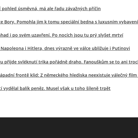
í pohled úsměvná, má ale řadu závažných příčin
nice Bory. Pomohla jim k tomu speciální bedna s luxusním vybaven
had i po svém uzavření. Po nocích jsou tu prý slyšet mrtví
Napoleona i Hitlera, dnes výrazně ve válce ubližuje i Putinovi
u přijde svléknutí trika pořádně draho. Fanouškům se to ani troc
padní frontě klid: Z německého hlediska neexistuje válečný film
 vydělal balík peněz. Musel však u toho šíleně trpět