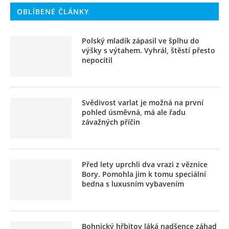
OBLÍBENÉ ČLÁNKY
Polský mladík zápasil ve šplhu do
výšky s výtahem. Vyhrál, štěstí přesto
nepocítil
Svědivost varlat je možná na první
pohled úsměvná, má ale řadu
závažných příčin
Před lety uprchli dva vrazi z věznice
Bory. Pomohla jim k tomu speciální
bedna s luxusním vybavením
Bohnický hřbitov láká nadšence záhad