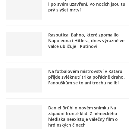
i po svém uzavření. Po nocích jsou tu
prý slyšet mrtví
Rasputica: Bahno, které zpomalilo
Napoleona i Hitlera, dnes výrazně ve
válce ubližuje i Putinovi
Na fotbalovém mistrovství v Kataru
přijde svléknutí trika pořádně draho.
Fanouškům se to ani trochu nelíbí
Daniel Brühl o novém snímku Na
západní frontě klid: Z německého
hlediska neexistuje válečný film o
hrdinských činech