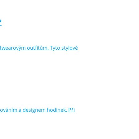
?
twearovým outfitům. Tyto stylové
ngováním a designem hodinek. Při