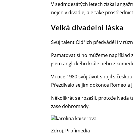
V sedmdesátých letech získal angažmá
nejen v divadle, ale také prostřednic
Velká divadelní láska
Svůj talent Oldřich předváděl i v růz
Pamatovat si ho můžeme například z
jsem anglického krále nebo z komedi
V roce 1980 svůj život spojil s česk
Přezdívalo se jim dokonce Romeo a Ju
Několikrát se rozešli, protože Naďa t
zase dohromady.
Zdroj: Profimedia