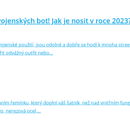
ojenských bot! Jak je nosit v roce 2023
jenské použití, jsou odolné a dobře se hodí k mnoha stree
řit odvážný outfit nebo…
áním řemínku, který doplní váš šatník, než nad vnitřním fu
lo, nerezová ocel,…