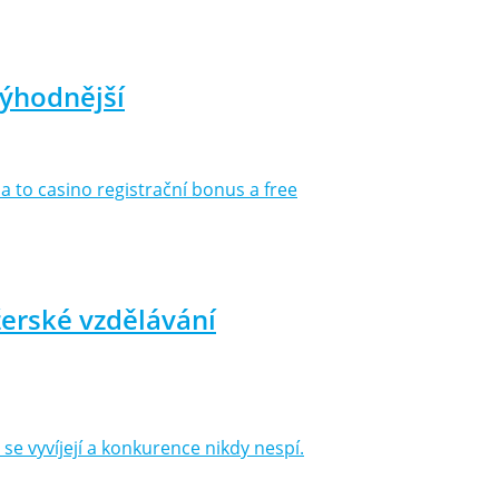
výhodnější
a to casino registrační bonus a free
ažerské vzdělávání
e vyvíjejí a konkurence nikdy nespí.