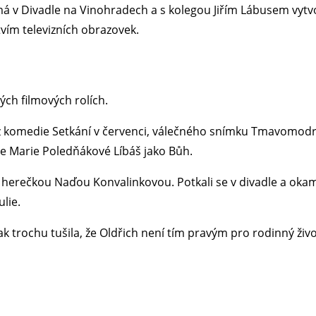
 v Divadle na Vinohradech a s kolegou Jiřím Lábusem vytvoř
tvím televizních obrazovek.
ných filmových rolích.
 komedie Setkání v červenci, válečného snímku Tmavomodrý
e Marie Poledňákové Líbáš jako Bůh.
ou herečkou Naďou Konvalinkovou. Potkali se v divadle a okam
lie.
ak trochu tušila, že Oldřich není tím pravým pro rodinný živo