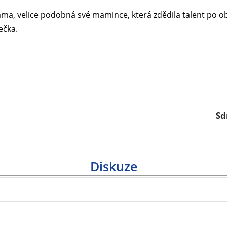
áma, velice podobná své mamince, která zdědila talent po ob
ečka.
Sd
Diskuze