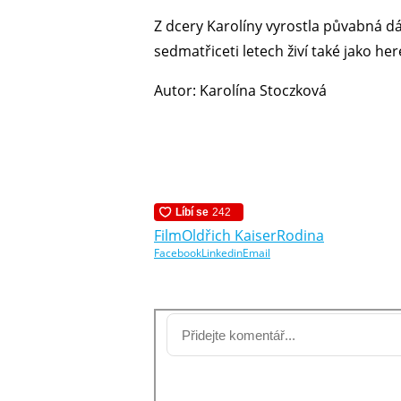
Z dcery Karolíny vyrostla půvabná d
sedmatřiceti letech živí také jako her
Autor: Karolína Stoczková
Film
Oldřich Kaiser
Rodina
Facebook
Linkedin
Email