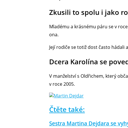
Zkusili to spolu i jako r
Mladému a krásnému páru se v roce 1
ona.
Její rodiče se totiž dost často hádal
Dcera Karolína se pove
V manželství s Oldřichem, který obča
v roce 2005.
Čtěte také:
Sestra Martina Dejdara se vyh