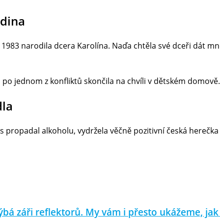
odina
983 narodila dcera Karolína. Naďa chtěla své dceři dát m
i a po jednom z konfliktů skončila na chvíli v dětském domov
dla
s propadal alkoholu, vydržela věčně pozitivní česká herečka
ýbá záři reflektorů. My vám i přesto ukážeme, ja