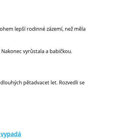
nohem lepší rodinné zázemí, než měla
ě. Nakonec vyrůstala a babičkou.
 dlouhých pětadvacet let. Rozvedli se
k vypadá