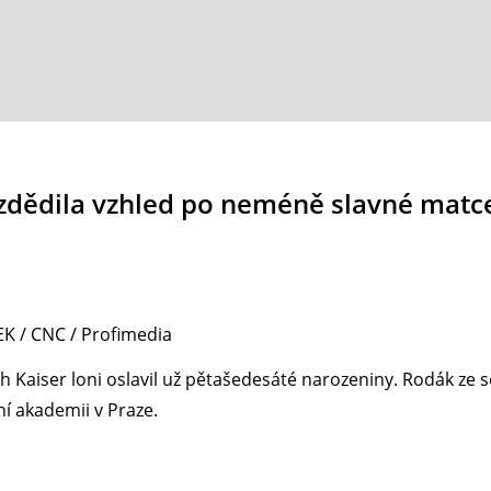
 zdědila vzhled po neméně slavné matc
 / CNC / Profimedia
h Kaiser loni oslavil už pětašedesáté narozeniny. Rodák ze
ní akademii v Praze.