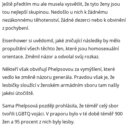
Ještě předtím mu ale musela vysvětlit, že tyto ženy jsou
tou nejlepší skupinou. Nedošlo u nich k žádnému
nezákonnému těhotenství, žádné dezerci nebo k obvinění
z pochybení.
Eisenhower si uvědomil, jaké zničující následky by mělo
propuštění všech těchto žen, které jsou homosexuální
orientace. Změnil názor a odvolal svůj rozkaz.
Někteří však obviňují Phelpsovou za vymýšlení, které
vedlo ke změně názoru generála. Pravdou však je, že
lesbičky sloužící v ženském armádním sboru tam našly
jakési útočiště.
Sama Phelpsová později prohlásila, že téměř celý sbor
tvořili LGBTQ vojáci. V praporu bylo v té době téměř 900
žen a 95 procent z nich byly lesby.