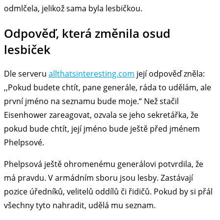
odmlčela, jelikož sama byla lesbičkou.
Odpověď, která změnila osud
lesbiček
Dle serveru
allthatsinteresting.com
její odpověď zněla:
,,Pokud budete chtít, pane generále, ráda to udělám, ale
první jméno na seznamu bude moje.“ Než stačil
Eisenhower zareagovat, ozvala se jeho sekretářka, že
pokud bude chtít, její jméno bude ještě před jménem
Phelpsové.
Phelpsová ještě ohromenému generálovi potvrdila, že
má pravdu. V armádním sboru jsou lesby. Zastávají
pozice úředníků, velitelů oddílů či řidičů. Pokud by si přál
všechny tyto nahradit, udělá mu seznam.