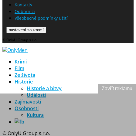
Kontakty
Odborníci
Všeobecné podmínky užití
|
nastavení soukromí
© OnlyU Group s.r.o.
Krimi
Film
Ze života
Historie
Historie a bitvy
Zavřít reklamu
Události
Zajímavosti
Osobnosti
Kultura
© OnlyU Group s.r.o.