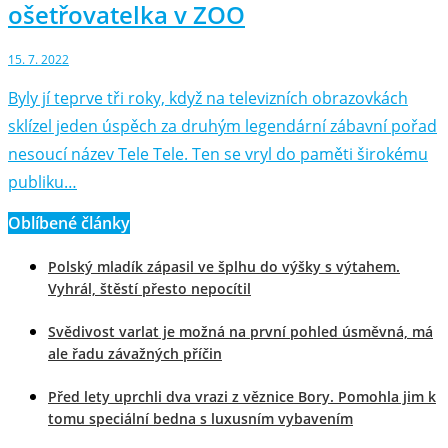
ošetřovatelka v ZOO
15. 7. 2022
Byly jí teprve tři roky, když na televizních obrazovkách
sklízel jeden úspěch za druhým legendární zábavní pořad
nesoucí název Tele Tele. Ten se vryl do paměti širokému
publiku…
Oblíbené články
Polský mladík zápasil ve šplhu do výšky s výtahem.
Vyhrál, štěstí přesto nepocítil
Svědivost varlat je možná na první pohled úsměvná, má
ale řadu závažných příčin
Před lety uprchli dva vrazi z věznice Bory. Pomohla jim k
tomu speciální bedna s luxusním vybavením