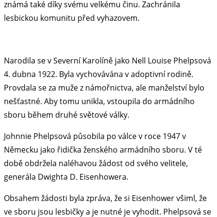
známá také díky svému velkému činu. Zachránila
lesbickou komunitu před vyhazovem.
Narodila se v Severní Karolíně jako Nell Louise Phelpsová
4. dubna 1922. Byla vychovávána v adoptivní rodině.
Provdala se za muže z námořnictva, ale manželství bylo
nešťastné. Aby tomu unikla, vstoupila do armádního
sboru během druhé světové války.
Johnnie Phelpsová působila po válce v roce 1947 v
Německu jako řidička ženského armádního sboru. V té
době obdržela naléhavou žádost od svého velitele,
generála Dwighta D. Eisenhowera.
Obsahem žádosti byla zpráva, že si Eisenhower všiml, že
ve sboru jsou lesbičky a je nutné je vyhodit. Phelpsová se