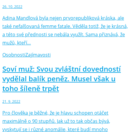
26. 10. 2022
Adina Mandlová byla nejen prvorepubliková kráska, ale
také nefalšovaná femme fatale. Věděla totiž, že je krásná,
a této své přednosti se nebála využít. Sama přiznává, že
mužů, kteří…
Osobnosti
Zajímavosti
Soví muž: Svou zvláštní dovedností
vydělal balík peněz. Musel však u
toho šíleně trpět
21. 9. 2022
Pro člověka je běžné, že je hlavu schopen otáčet
maximálně o 90 stupňů. Jak už to tak občas bývá,
vyskytují se i různé anomálie, které budí mnoho