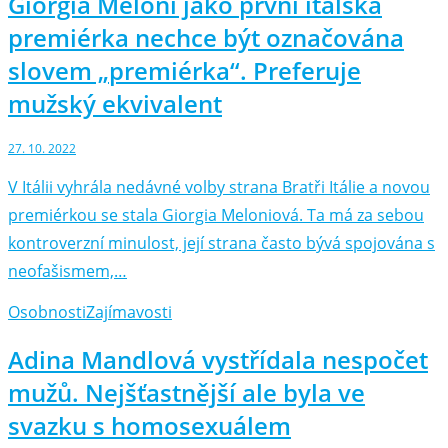
Giorgia Meloni jako první italská
premiérka nechce být označována
slovem „premiérka“. Preferuje
mužský ekvivalent
27. 10. 2022
V Itálii vyhrála nedávné volby strana Bratři Itálie a novou
premiérkou se stala Giorgia Meloniová. Ta má za sebou
kontroverzní minulost, její strana často bývá spojována s
neofašismem,…
Osobnosti
Zajímavosti
Adina Mandlová vystřídala nespočet
mužů. Nejšťastnější ale byla ve
svazku s homosexuálem