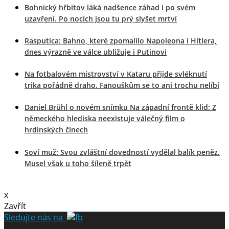
Bohnický hřbitov láká nadšence záhad i po svém
uzavření. Po nocích jsou tu prý slyšet mrtví
Rasputica: Bahno, které zpomalilo Napoleona i Hitlera,
dnes výrazně ve válce ubližuje i Putinovi
Na fotbalovém mistrovství v Kataru přijde svléknutí
trika pořádně draho. Fanouškům se to ani trochu nelíbí
Daniel Brühl o novém snímku Na západní frontě klid: Z
německého hlediska neexistuje válečný film o
hrdinských činech
Soví muž: Svou zvláštní dovedností vydělal balík peněz.
Musel však u toho šíleně trpět
x
Zavřít
Sledujte nás na