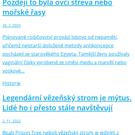
Později to byla ovčí střeva nebo
mořské řasy
26. 2. 2025
Plánované rodičovství provází lidstvo od nepaměti,
přičemž nejstarší doložené metody antikoncepce
pocházejí ze starověkého Egypta. Tamější ženy používaly
vaginální čípky vyrobené ze směsi medu a mandlí nebo
voskové…
Historie
Legendární vězeňský strom je mýtus.
Lidé ho i přesto stále navštěvují
2. 11. 2022
Boab Prison Tree neboli vězeňský strom je jedním z