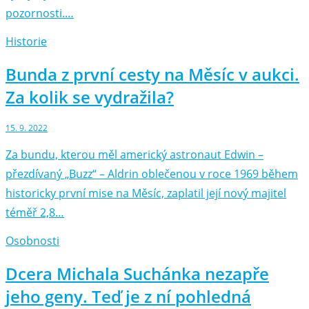
pozornosti.…
Historie
Bunda z první cesty na Měsíc v aukci.
Za kolik se vydražila?
15. 9. 2022
Za bundu, kterou měl americký astronaut Edwin –⁠
přezdívaný „Buzz“ –⁠ Aldrin oblečenou v roce 1969 během
historicky první mise na Měsíc, zaplatil její nový majitel
téměř 2,8…
Osobnosti
Dcera Michala Suchánka nezapře
jeho geny. Teď je z ní pohledná