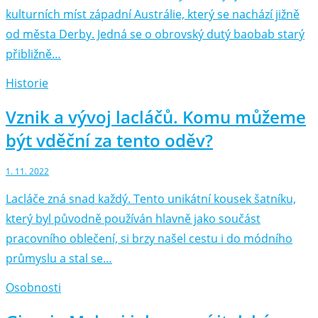
kulturních míst západní Austrálie, který se nachází jižně
od města Derby. Jedná se o obrovský dutý baobab starý
přibližně…
Historie
Vznik a vývoj lacláčů. Komu můžeme
být vděční za tento oděv?
1. 11. 2022
Lacláče zná snad každý. Tento unikátní kousek šatníku,
který byl původně používán hlavně jako součást
pracovního oblečení, si brzy našel cestu i do módního
průmyslu a stal se…
Osobnosti