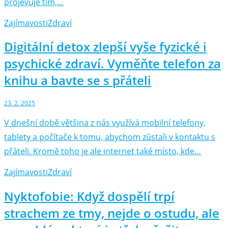
projevuje tím,…
Zajímavosti
Zdraví
Digitální detox zlepší vyše fyzické i
psychické zdraví. Vyměňte telefon za
knihu a bavte se s přáteli
23. 2. 2025
V dnešní době většina z nás využívá mobilní telefony,
tablety a počítače k tomu, abychom zůstali v kontaktu s
přáteli. Kromě toho je ale internet také místo, kde…
Zajímavosti
Zdraví
Nyktofobie: Když dospělí trpí
strachem ze tmy, nejde o ostudu, ale