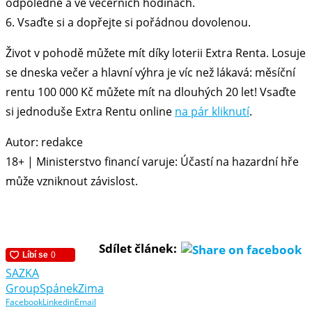
odpoledne a ve večerních hodinách.
6. Vsaďte si a dopřejte si pořádnou dovolenou.
Život v pohodě můžete mít díky loterii Extra Renta. Losuje
se dneska večer a hlavní výhra je víc než lákavá: měsíční
rentu 100 000 Kč můžete mít na dlouhých 20 let! Vsaďte
si jednoduše Extra Rentu online
na pár kliknutí
.
Autor: redakce
18+ | Ministerstvo financí varuje: Účastí na hazardní hře
může vzniknout závislost.
Sdílet článek:
SAZKA
Group
Spánek
Zima
Facebook
Linkedin
Email