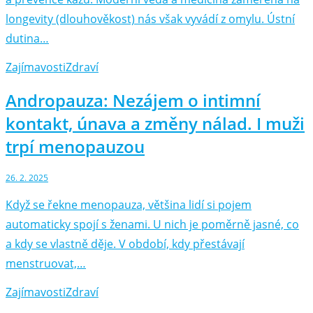
longevity (dlouhověkost) nás však vyvádí z omylu. Ústní
dutina…
Zajímavosti
Zdraví
Andropauza: Nezájem o intimní
kontakt, únava a změny nálad. I muži
trpí menopauzou
26. 2. 2025
Když se řekne menopauza, většina lidí si pojem
automaticky spojí s ženami. U nich je poměrně jasné, co
a kdy se vlastně děje. V období, kdy přestávají
menstruovat,…
Zajímavosti
Zdraví