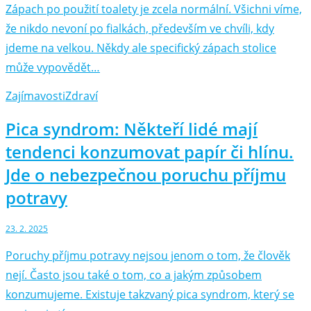
Zápach po použití toalety je zcela normální. Všichni víme,
že nikdo nevoní po fialkách, především ve chvíli, kdy
jdeme na velkou. Někdy ale specifický zápach stolice
může vypovědět…
Zajímavosti
Zdraví
Pica syndrom: Někteří lidé mají
tendenci konzumovat papír či hlínu.
Jde o nebezpečnou poruchu příjmu
potravy
23. 2. 2025
Poruchy příjmu potravy nejsou jenom o tom, že člověk
nejí. Často jsou také o tom, co a jakým způsobem
konzumujeme. Existuje takzvaný pica syndrom, který se