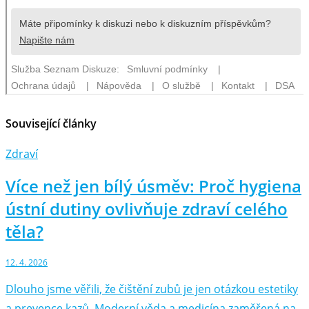
Související články
Zdraví
Více než jen bílý úsměv: Proč hygiena
ústní dutiny ovlivňuje zdraví celého
těla?
12. 4. 2026
Dlouho jsme věřili, že čištění zubů je jen otázkou estetiky
a prevence kazů. Moderní věda a medicína zaměřená na