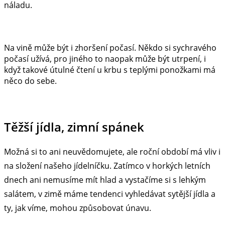
náladu.
Na vině může být i zhoršení počasí. Někdo si sychravého
počasí užívá, pro jiného to naopak může být utrpení, i
když takové útulné čtení u krbu s teplými ponožkami má
něco do sebe.
Těžší jídla, zimní spánek
Možná si to ani neuvědomujete, ale roční období má vliv i
na složení našeho jídelníčku. Zatímco v horkých letních
dnech ani nemusíme mít hlad a vystačíme si s lehkým
salátem, v zimě máme tendenci vyhledávat sytější jídla a
ty, jak víme, mohou způsobovat únavu.