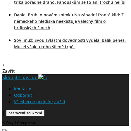
trika pořádně draho. Fanouškům se to ani trochu nelíbí
Daniel Brühl o novém snímku Na západní frontě klid: Z
německého hlediska neexistuje válečný film o
hrdinských činech
Soví muž: Svou zvláštní dovedností vydělal balík peněz.
Musel však u toho šíleně trpět
x
Zavřít
Sledujte nás na
Kontakty
Odborníci
Všeobecné podmínky užití
|
nastavení soukromí
© OnlyU Group s.r.o.