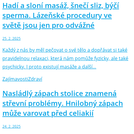
Hadí a sloní masáž, šnečí sliz, býčí
sperma. Lázeňské procedury ve
světě jsou jen pro odvážné
25. 2. 2025
Každý z nás by měl pečovat o své tělo a dopřávat si také
pravidelnou relaxaci, která nám pomůže fyzicky, ale také
psychicky. I proto existují masáže a další…
Zajímavosti
Zdraví
Nasládlý zápach stolice znamená
střevní problémy. Hnilobný zápach
může varovat před celiakií
24. 2. 2025