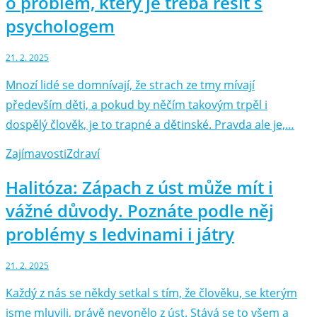
o problém, který je třeba řešit s
psychologem
21. 2. 2025
Mnozí lidé se domnívají, že strach ze tmy mívají
především děti, a pokud by něčím takovým trpěl i
dospělý člověk, je to trapné a dětinské. Pravda ale je,…
Zajímavosti
Zdraví
Halitóza: Zápach z úst může mít i
vážné důvody. Poznáte podle něj
problémy s ledvinami i játry
21. 2. 2025
Každý z nás se někdy setkal s tím, že člověku, se kterým
jsme mluvili, právě nevonělo z úst. Stává se to všem a