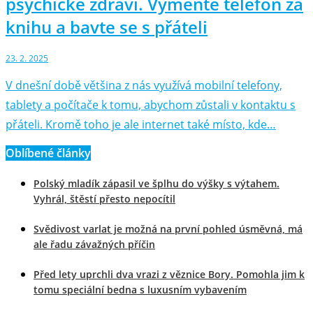
psychické zdraví. Vyměňte telefon za
knihu a bavte se s přáteli
23. 2. 2025
V dnešní době většina z nás využívá mobilní telefony,
tablety a počítače k tomu, abychom zůstali v kontaktu s
přáteli. Kromě toho je ale internet také místo, kde…
Oblíbené články
Polský mladík zápasil ve šplhu do výšky s výtahem.
Vyhrál, štěstí přesto nepocítil
Svědivost varlat je možná na první pohled úsměvná, má
ale řadu závažných příčin
Před lety uprchli dva vrazi z věznice Bory. Pomohla jim k
tomu speciální bedna s luxusním vybavením