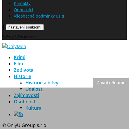
Kontakty
Odborníci
Všeobecné podmínky užití
|
nastavení soukromí
© OnlyU Group s.r.o.
Krimi
Film
Ze života
Historie
Historie a bitvy
Zavřít reklamu
Události
Zajímavosti
Osobnosti
Kultura
© OnlyU Group s.r.o.