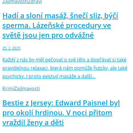
Zajímavosti
Zdraví
Hadí a sloní masáž, šnečí sliz, býčí
sperma. Lázeňské procedury ve
světě jsou jen pro odvážné
25. 2. 2025
Každý z nás by měl pečovat o své tělo a dopřávat si také
pravidelnou relaxaci, která nám pomůže fyzicky, ale také
psychicky. I proto existují masáže a další…
Krimi
Zajímavosti
Bestie z Jersey: Edward Paisnel byl
pro okolí hrdinou. V noci přitom
vraždil ženy a děti