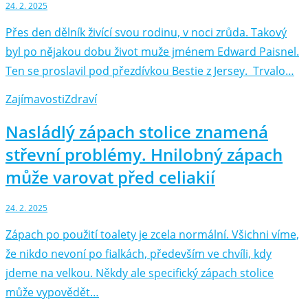
24. 2. 2025
Přes den dělník živící svou rodinu, v noci zrůda. Takový
byl po nějakou dobu život muže jménem Edward Paisnel.
Ten se proslavil pod přezdívkou Bestie z Jersey. Trvalo…
Zajímavosti
Zdraví
Nasládlý zápach stolice znamená
střevní problémy. Hnilobný zápach
může varovat před celiakií
24. 2. 2025
Zápach po použití toalety je zcela normální. Všichni víme,
že nikdo nevoní po fialkách, především ve chvíli, kdy
jdeme na velkou. Někdy ale specifický zápach stolice
může vypovědět…