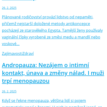
26. 2. 2025
Plánované rodičovství provází lidstvo od nepaměti,
přičemž nejstarší doložené metody antikoncepce
pocházejí ze starověkého Egypta. Tamější ženy používaly
vaginální čípky vyrobené ze směsi medu a mandlí nebo
voskové…
Zajímavosti
Zdraví
Andropauza: Nezájem o intimní
kontakt, únava a změny nálad. I muži
trpí menopauzou
26. 2. 2025
Když se řekne menopauza, většina lidí si pojem