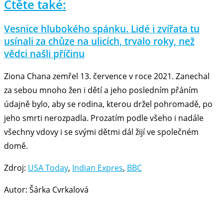
Čtěte také:
Vesnice hlubokého spánku. Lidé i zvířata tu
usínali za chůze na ulicích, trvalo roky, než
vědci našli příčinu
Ziona Chana zemřel 13. července v roce 2021. Zanechal
za sebou mnoho žen i dětí a jeho posledním přáním
údajně bylo, aby se rodina, kterou držel pohromadě, po
jeho smrti nerozpadla. Prozatím podle všeho i nadále
všechny vdovy i se svými dětmi dál žijí ve společném
domě.
Zdroj:
USA Today
,
Indian Expres
,
BBC
Autor: Šárka Cvrkalová