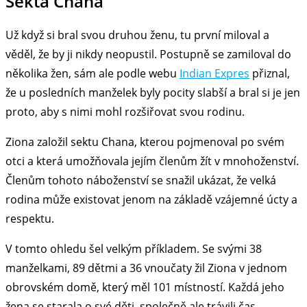
Sekta Chana
Už když si bral svou druhou ženu, tu první miloval a
věděl, že by ji nikdy neopustil. Postupně se zamiloval do
několika žen, sám ale podle webu
Indian Expres
přiznal,
že u posledních manželek byly pocity slabší a bral si je jen
proto, aby s nimi mohl rozšiřovat svou rodinu.
Ziona založil sektu Chana, kterou pojmenoval po svém
otci a která umožňovala jejím členům žít v mnohoženství.
Členům tohoto náboženství se snažil ukázat, že velká
rodina může existovat jenom na základě vzájemné úcty a
respektu.
V tomto ohledu šel velkým příkladem. Se svými 38
manželkami, 89 dětmi a 36 vnoučaty žil Ziona v jednom
obrovském domě, který měl 101 místností. Každá jeho
žena se starala o své děti, společně ale trávili čas