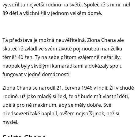
vytvořil tu největší rodinu na světě. Společně s nimi měl
89 dětí a všichni žili v jednom velkém domě.
Ta představa je možná neuvěřitelná, Ziona Chana ale
skutečně zvládl ve svém životě pojmout za manželku
téměř 40 žen. Ty na sebe přitom vzájemně nežárlily,
naopak byly skvělými kamarádkami a dokázaly spolu
fungovat v jedné domácnosti.
Ziona Chana se narodil 21. června 1946 v Indii. Žil v chudé
rodině, už jako mladý si řekl, že až bude mít vlastní děti,
udělá pro ně maximum, aby se měly dobře. Své
předsevzetí také naplnil, ovšem nejspíš jinak, než si
myslel.