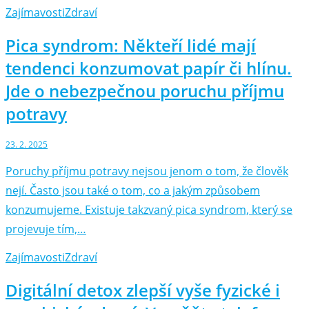
Zajímavosti
Zdraví
Pica syndrom: Někteří lidé mají
tendenci konzumovat papír či hlínu.
Jde o nebezpečnou poruchu příjmu
potravy
23. 2. 2025
Poruchy příjmu potravy nejsou jenom o tom, že člověk
nejí. Často jsou také o tom, co a jakým způsobem
konzumujeme. Existuje takzvaný pica syndrom, který se
projevuje tím,…
Zajímavosti
Zdraví
Digitální detox zlepší vyše fyzické i