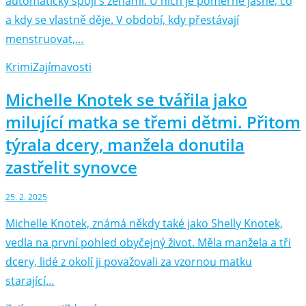
automaticky spojí s ženami. U nich je poměrně jasné, co
a kdy se vlastně děje. V období, kdy přestávají
menstruovat,…
Krimi
Zajímavosti
Michelle Knotek se tvářila jako
milující matka se třemi dětmi. Přitom
týrala dcery, manžela donutila
zastřelit synovce
25. 2. 2025
Michelle Knotek, známá někdy také jako Shelly Knotek,
vedla na první pohled obyčejný život. Měla manžela a tři
dcery, lidé z okolí ji považovali za vzornou matku
starající…