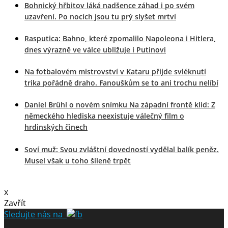
Bohnický hřbitov láká nadšence záhad i po svém
uzavření. Po nocích jsou tu prý slyšet mrtví
Rasputica: Bahno, které zpomalilo Napoleona i Hitlera,
dnes výrazně ve válce ubližuje i Putinovi
Na fotbalovém mistrovství v Kataru přijde svléknutí
trika pořádně draho. Fanouškům se to ani trochu nelíbí
Daniel Brühl o novém snímku Na západní frontě klid: Z
německého hlediska neexistuje válečný film o
hrdinských činech
Soví muž: Svou zvláštní dovedností vydělal balík peněz.
Musel však u toho šíleně trpět
x
Zavřít
Sledujte nás na