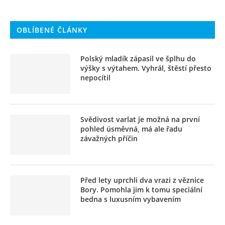
OBLÍBENÉ ČLÁNKY
Polský mladík zápasil ve šplhu do
výšky s výtahem. Vyhrál, štěstí přesto
nepocítil
Svědivost varlat je možná na první
pohled úsměvná, má ale řadu
závažných příčin
Před lety uprchli dva vrazi z věznice
Bory. Pomohla jim k tomu speciální
bedna s luxusním vybavením