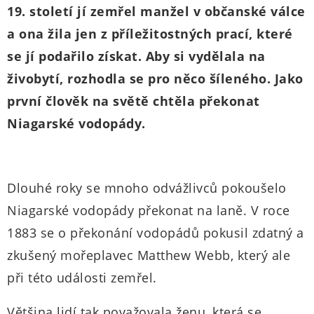
19. století jí zemřel manžel v občanské válce
a ona žila jen z příležitostných prací, které
se jí podařilo získat. Aby si vydělala na
živobytí, rozhodla se pro něco šíleného. Jako
první člověk na světě chtěla překonat
Niagarské vodopády.
Dlouhé roky se mnoho odvážlivců pokoušelo
Niagarské vodopády překonat na laně. V roce
1883 se o překonání vodopádů pokusil zdatný a
zkušený mořeplavec Matthew Webb, který ale
při této události zemřel.
Většina lidí tak považovala ženu, která se