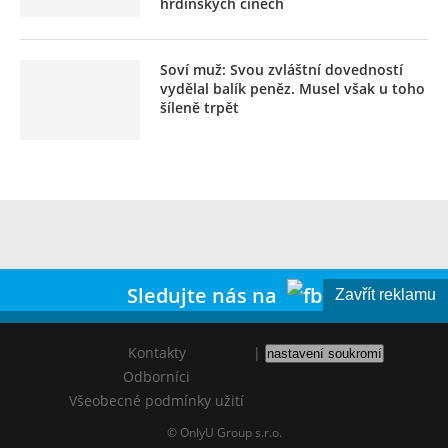
hrdinských činech
Soví muž: Svou zvláštní dovedností
vydělal balík peněz. Musel však u toho
šíleně trpět
Sledujte nás na
Zavřít reklamu
Kontakty
|
nastavení soukromí
Odborníci
Všeobecné podmínky užití
© OnlyU Group s.r.o.