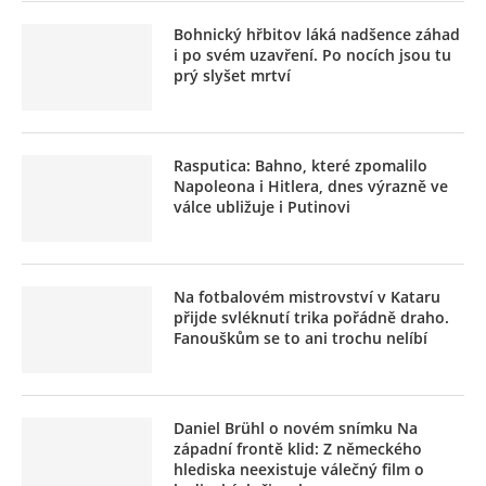
Bohnický hřbitov láká nadšence záhad
i po svém uzavření. Po nocích jsou tu
prý slyšet mrtví
Rasputica: Bahno, které zpomalilo
Napoleona i Hitlera, dnes výrazně ve
válce ubližuje i Putinovi
Na fotbalovém mistrovství v Kataru
přijde svléknutí trika pořádně draho.
Fanouškům se to ani trochu nelíbí
Daniel Brühl o novém snímku Na
západní frontě klid: Z německého
hlediska neexistuje válečný film o