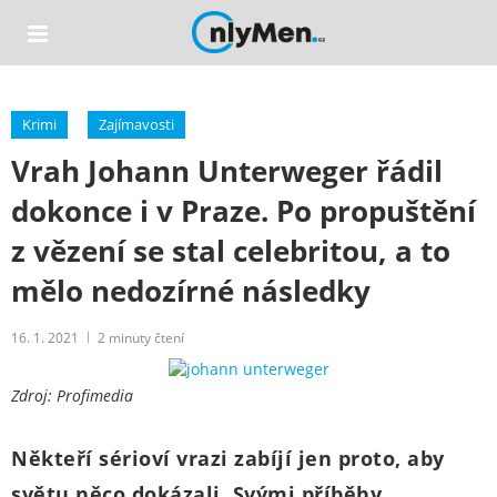
Krimi
Zajímavosti
Vrah Johann Unterweger řádil
dokonce i v Praze. Po propuštění
z vězení se stal celebritou, a to
mělo nedozírné následky
16. 1. 2021
2
minuty čtení
Zdroj: Profimedia
Někteří sérioví vrazi zabíjí jen proto, aby
světu něco dokázali. Svými příběhy