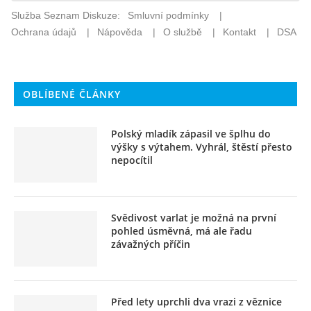
OBLÍBENÉ ČLÁNKY
Polský mladík zápasil ve šplhu do
výšky s výtahem. Vyhrál, štěstí přesto
nepocítil
Svědivost varlat je možná na první
pohled úsměvná, má ale řadu
závažných příčin
Před lety uprchli dva vrazi z věznice