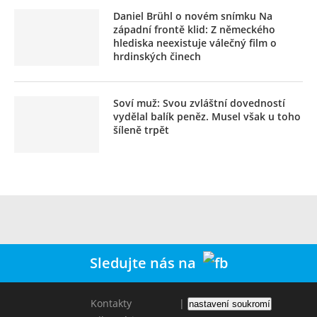
Daniel Brühl o novém snímku Na
západní frontě klid: Z německého
hlediska neexistuje válečný film o
hrdinských činech
Soví muž: Svou zvláštní dovedností
vydělal balík peněz. Musel však u toho
šíleně trpět
Sledujte nás na
Zavřít reklamu
Kontakty
|
nastavení soukromí