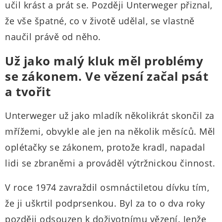
učil krást a prát se. Později Unterweger přiznal,
že vše špatné, co v životě udělal, se vlastně
naučil právě od něho.
Už jako malý kluk měl problémy
se zákonem. Ve vězení začal psát
a tvořit
Unterweger už jako mladík několikrát skončil za
mřížemi, obvykle ale jen na několik měsíců. Měl
oplétačky se zákonem, protože kradl, napadal
lidi se zbraněmi a prováděl výtržnickou činnost.
V roce 1974 zavraždil osmnáctiletou dívku tím,
že ji uškrtil podprsenkou. Byl za to o dva roky
později odsouzen k doživotnímu vězení. Jenže