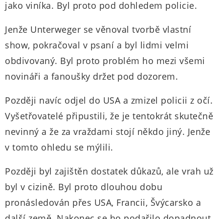
jako viníka. Byl proto pod dohledem policie.
Jenže Unterweger se věnoval tvorbě vlastní
show, pokračoval v psaní a byl lidmi velmi
obdivovaný. Byl proto problém ho mezi všemi
novináři a fanoušky držet pod dozorem.
Později navíc odjel do USA a zmizel policii z očí.
Vyšetřovatelé připustili, že je tentokrát skutečně
nevinný a že za vraždami stojí někdo jiný. Jenže
v tomto ohledu se mýlili.
Později byl zajištěn dostatek důkazů, ale vrah už
byl v cizině. Byl proto dlouhou dobu
pronásledován přes USA, Francii, Švýcarsko a
další země. Nakonec se ho podařilo dopadnout.