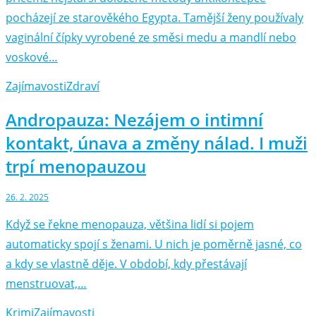
pocházejí ze starověkého Egypta. Tamější ženy používaly
vaginální čípky vyrobené ze směsi medu a mandlí nebo
voskové…
Zajímavosti
Zdraví
Andropauza: Nezájem o intimní
kontakt, únava a změny nálad. I muži
trpí menopauzou
26. 2. 2025
Když se řekne menopauza, většina lidí si pojem
automaticky spojí s ženami. U nich je poměrně jasné, co
a kdy se vlastně děje. V období, kdy přestávají
menstruovat,…
Krimi
Zajímavosti