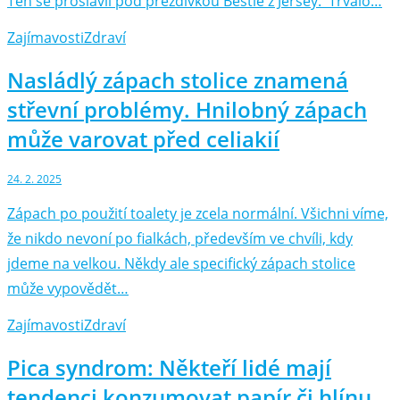
Ten se proslavil pod přezdívkou Bestie z Jersey. Trvalo…
Zajímavosti
Zdraví
Nasládlý zápach stolice znamená
střevní problémy. Hnilobný zápach
může varovat před celiakií
24. 2. 2025
Zápach po použití toalety je zcela normální. Všichni víme,
že nikdo nevoní po fialkách, především ve chvíli, kdy
jdeme na velkou. Někdy ale specifický zápach stolice
může vypovědět…
Zajímavosti
Zdraví
Pica syndrom: Někteří lidé mají
tendenci konzumovat papír či hlínu.