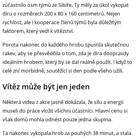
zúčastnilo osm týmů ze Sibiře. Ty měly za úkol vykopat
díru o rozměrech 200 x 80 x 160 centimetrů. Nejen
rychlost, ale i kooperace členů týmů byla důležitým
faktorem, který vedl k vítězství.
Porota nakonec do každého hrobu spustila skutečnou
rakev, aby se přesvědčila o tom, zda je díra doopravdy
ideálním hrobem, který by se dal reálně použít. I když to
celé zní morbidně, soutěžící si den podle všeho užili.
Vítěz může být jen jeden
Některá videa z akce jasně dokázala, že sílu a energii
museli do práce vložit všichni účastníci. Hlavní cenu si
však domů mohla odnést pouze jedna skupina.
Ta nakonec vykopala hrob za pouhých 38 minut, a stala