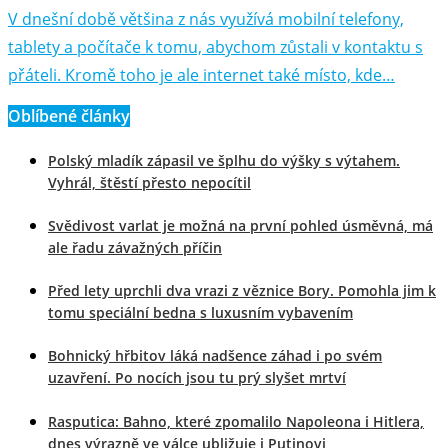
V dnešní době většina z nás využívá mobilní telefony,
tablety a počítače k tomu, abychom zůstali v kontaktu s
přáteli. Kromě toho je ale internet také místo, kde…
Oblíbené články
Polský mladík zápasil ve šplhu do výšky s výtahem.
Vyhrál, štěstí přesto nepocítil
Svědivost varlat je možná na první pohled úsměvná, má
ale řadu závažných příčin
Před lety uprchli dva vrazi z věznice Bory. Pomohla jim k
tomu speciální bedna s luxusním vybavením
Bohnický hřbitov láká nadšence záhad i po svém
uzavření. Po nocích jsou tu prý slyšet mrtví
Rasputica: Bahno, které zpomalilo Napoleona i Hitlera,
dnes výrazně ve válce ubližuje i Putinovi