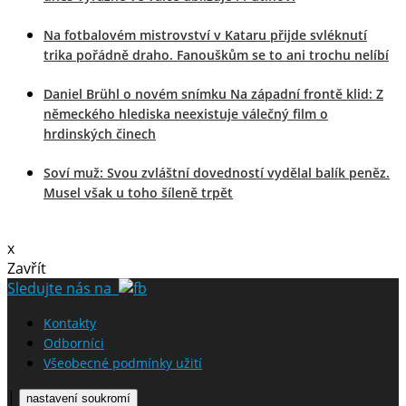
Na fotbalovém mistrovství v Kataru přijde svléknutí
trika pořádně draho. Fanouškům se to ani trochu nelíbí
Daniel Brühl o novém snímku Na západní frontě klid: Z
německého hlediska neexistuje válečný film o
hrdinských činech
Soví muž: Svou zvláštní dovedností vydělal balík peněz.
Musel však u toho šíleně trpět
x
Zavřít
Sledujte nás na
Kontakty
Odborníci
Všeobecné podmínky užití
|
nastavení soukromí