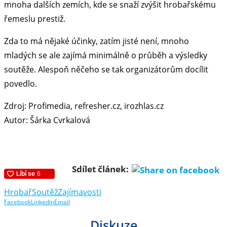
mnoha dalších zemích, kde se snaží zvýšit hrobařskému
řemeslu prestiž.
Zda to má nějaké účinky, zatím jisté není, mnoho
mladých se ale zajímá minimálně o průběh a výsledky
soutěže. Alespoň něčeho se tak organizátorům docílit
povedlo.
Zdroj: Profimedia, refresher.cz, irozhlas.cz
Autor: Šárka Cvrkalová
Sdílet článek:
Hrobař
Soutěž
Zajímavosti
Facebook
Linkedin
Email
Diskuze