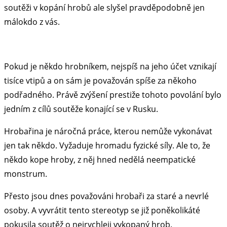
soutěži v kopání hrobů ale slyšel pravděpodobně jen
málokdo z vás.
Pokud je někdo hrobníkem, nejspíš na jeho účet vznikají
tisíce vtipů a on sám je považován spíše za někoho
podřadného. Právě zvýšení prestiže tohoto povolání bylo
jedním z cílů soutěže konající se v Rusku.
Hrobařina je náročná práce, kterou nemůže vykonávat
jen tak někdo. Vyžaduje hromadu fyzické síly. Ale to, že
někdo kope hroby, z něj hned nedělá neempatické
monstrum.
Přesto jsou dnes považováni hrobaři za staré a nevrlé
osoby. A vyvrátit tento stereotyp se již poněkolikáté
pokusila soutěž o nejrychleji vykopaný hrob.