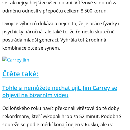
se tak nejrychlejší ze všech osmi. Vítězové si domů za
odměnu odnesli v přepočtu celkem 8 500 korun.
Dvojice výherců dokázala nejen to, že je práce fyzicky i
psychicky náročná, ale také to, že řemeslo skutečně
postrádá mladší generaci. Vyhrála totiž rodinná
kombinace otce se synem.
Čtěte také:
Tohle si nemůžete nechat ujít. Jim Carrey se
objevil na bizarním videu
Od loňského roku navíc překonali vítězové do té doby
rekordmany, kteří vykopali hrob za 52 minut. Podobné
soutěže se podle médií konají nejen v Rusku, ale i v