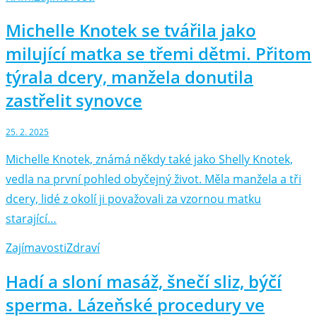
Michelle Knotek se tvářila jako
milující matka se třemi dětmi. Přitom
týrala dcery, manžela donutila
zastřelit synovce
25. 2. 2025
Michelle Knotek, známá někdy také jako Shelly Knotek,
vedla na první pohled obyčejný život. Měla manžela a tři
dcery, lidé z okolí ji považovali za vzornou matku
starající…
Zajímavosti
Zdraví
Hadí a sloní masáž, šnečí sliz, býčí
sperma. Lázeňské procedury ve