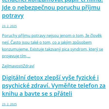
Jde o nebezpečnou poruchu příjmu
potravy
23. 2. 2025
Poruchy příjmu potravy nejsou jenom o tom, že člověk
nejí. Často jsou také o tom, co a jakým způsobem
konzumujeme. Existuje takzvaný pica syndrom, který se
projevuje tím,…
Zajímavosti
Zdraví
Digitální detox zlepší vyše fyzické i
psychické zdraví. Vyměňte telefon za
knihu a bavte se s přáteli
23. 2. 2025