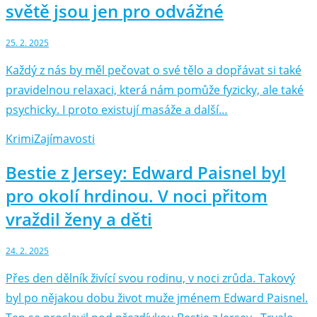
světě jsou jen pro odvážné
25. 2. 2025
Každý z nás by měl pečovat o své tělo a dopřávat si také
pravidelnou relaxaci, která nám pomůže fyzicky, ale také
psychicky. I proto existují masáže a další…
Krimi
Zajímavosti
Bestie z Jersey: Edward Paisnel byl
pro okolí hrdinou. V noci přitom
vraždil ženy a děti
24. 2. 2025
Přes den dělník živící svou rodinu, v noci zrůda. Takový
byl po nějakou dobu život muže jménem Edward Paisnel.