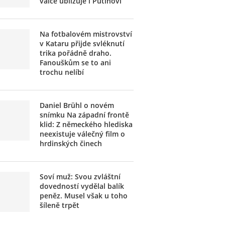
válce ubližuje i Putinovi
Na fotbalovém mistrovství
v Kataru přijde svléknutí
trika pořádně draho.
Fanouškům se to ani
trochu nelíbí
Daniel Brühl o novém
snímku Na západní frontě
klid: Z německého hlediska
neexistuje válečný film o
hrdinských činech
Soví muž: Svou zvláštní
dovedností vydělal balík
peněz. Musel však u toho
šíleně trpět