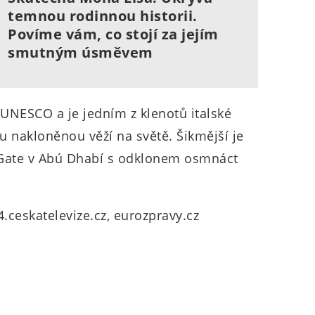
temnou rodinnou historii.
Povíme vám, co stojí za jejím
smutným úsměvem
UNESCO a je jedním z klenotů italské
ou nakloněnou věží na světě. Šikmější je
 Gate v Abú Dhabí s odklonem osmnáct
4.ceskatelevize.cz, eurozpravy.cz