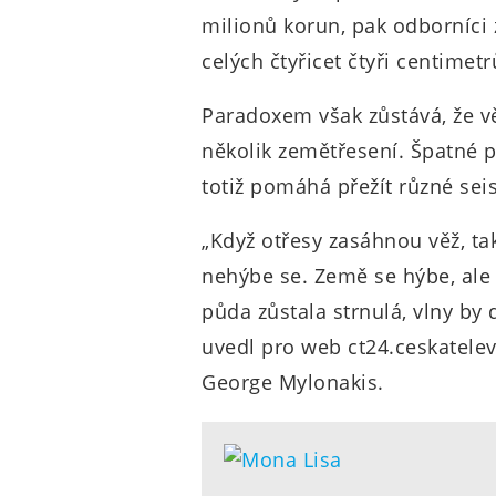
milionů korun, pak odborníci z
celých čtyřicet čtyři centimetr
Paradoxem však zůstává, že věž 
několik zemětřesení. Špatné po
totiž pomáhá přežít různé sei
„Když otřesy zasáhnou věž, ta
nehýbe se. Země se hýbe, ale 
půda zůstala strnulá, vlny by 
uvedl pro web ct24.ceskatelevi
George Mylonakis.