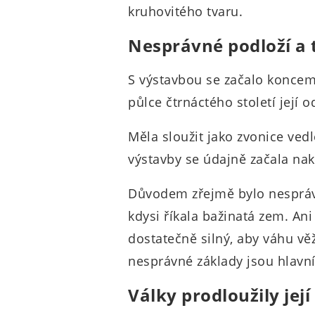
kruhovitého tvaru.
Nesprávné podloží a 
S výstavbou se začalo koncem
půlce čtrnáctého století její 
Měla sloužit jako zvonice vedl
výstavby se údajně začala na
Důvodem zřejmě bylo nespráv
kdysi říkala bažinatá zem. Ani
dostatečně silný, aby váhu vě
nesprávné základy jsou hlavn
Války prodloužily jej