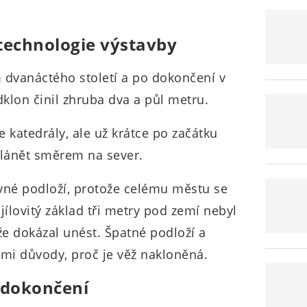
technologie výstavby
 dvanáctého století a po dokončení v
odklon činil zhruba dva a půl metru.
e katedrály, ale už krátce po začátku
klánět směrem na sever.
né podloží, protože celému městu se
 jílovitý základ tři metry pod zemí nebyl
že dokázal unést. Špatné podloží a
ími důvody, proč je věž nakloněná.
í dokončení