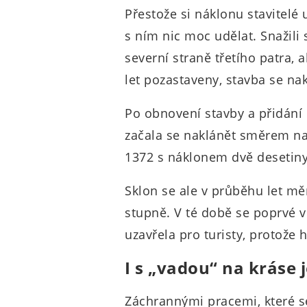
Přestože si náklonu stavitelé 
s ním nic moc udělat. Snažili 
severní straně třetího patra, a
let pozastaveny, stavba se nak
Po obnovení stavby a přidání 
začala se naklánět směrem na 
1372 s náklonem dvě desetiny
Sklon se ale v průběhu let měn
stupně. V té době se poprvé v
uzavřela pro turisty, protože hr
I s „vadou“ na kráse
Záchrannými pracemi, které se