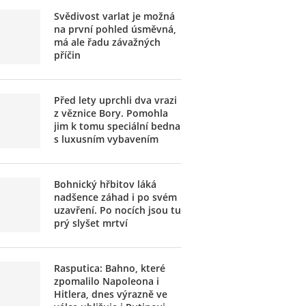
Svědivost varlat je možná
na první pohled úsměvná,
má ale řadu závažných
příčin
Před lety uprchli dva vrazi
z věznice Bory. Pomohla
jim k tomu speciální bedna
s luxusním vybavením
Bohnický hřbitov láká
nadšence záhad i po svém
uzavření. Po nocích jsou tu
prý slyšet mrtví
Rasputica: Bahno, které
zpomalilo Napoleona i
Hitlera, dnes výrazně ve