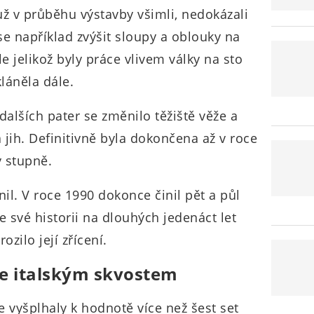
už v průběhu výstavby všimli, nedokázali
se například zvýšit sloupy a oblouky na
le jelikož byly práce vlivem války na sto
láněla dále.
dalších pater se změnilo těžiště věže a
jih. Definitivně byla dokončena až v roce
 stupně.
il. V roce 1990 dokonce činil pět a půl
e své historii na dlouhých jedenáct let
ozilo její zřícení.
 je italským skvostem
 vyšplhaly k hodnotě více než šest set