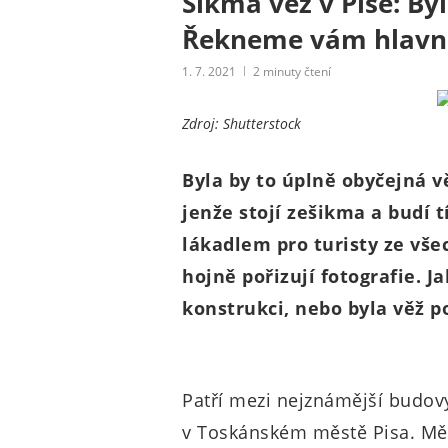
Šikmá věž v Pise: B
Řekneme vám hlavn
1. 7. 2021
2
minuty čtení
Zdroj: Shutterstock
Byla by to úplně obyčejná v
jenže stojí zešikma a budí 
lákadlem pro turisty ze všec
hojně pořizují fotografie. Ja
konstrukci, nebo byla věž 
Patří mezi nejznámější budovy
v Toskánském městě Pisa. Měř