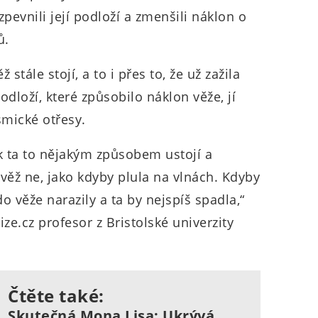
pevnili její podloží a zmenšili náklon o
ů.
stále stojí, a to i přes to, že už zažila
dloží, které způsobilo náklon věže, jí
smické otřesy.
k ta to nějakým způsobem ustojí a
věž ne, jako kdyby plula na vlnách. Kdyby
do věže narazily a ta by nejspíš spadla,“
ze.cz profesor z Bristolské univerzity
Čtěte také:
Skutečná Mona Lisa: Ukrývá