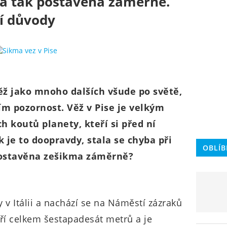
yla tak postavena záměrně.
í důvody
ěž jako mnoho dalších všude po světě,
tím pozornost. Věž v Pise je velkým
h koutů planety, kteří si před ní
k je to doopravdy, stala se chyba při
OBLÍB
postavěna zešikma záměrně?
 v Itálii a nachází se na Náměstí zázraků
í celkem šestapadesát metrů a je