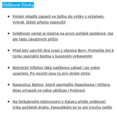
Oblíbené články
Polský mladík zápasil ve šplhu do výšky s výtahem.
Vyhrál, štěstí přesto nepocítil
Svědivost varlat je možná na první pohled úsměvná, má
ale řadu závažných příčin
Před lety uprchli dva vrazi z věznice Bory. Pomohla jim k
tomu speciální bedna s luxusním vybavením
Bohnický hřbitov láká nadšence záhad i po svém
uzavření. Po nocích jsou tu prý slyšet mrtví
Rasputica: Bahno, které zpomalilo Napoleona i Hitlera,
dnes výrazně ve válce ubližuje i Putinovi
Na fotbalovém mistrovství v Kataru přijde svléknutí
trika pořádně draho. Fanouškům se to ani trochu nelíbí