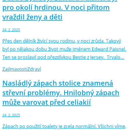
pro okolí hrdinou. V noci přitom
vraždil ženy a děti
24. 2. 2025
Přes den dělník živící svou rodinu, v noci zrůda. Takový
byl po nějakou dobu život muže jménem Edward Paisnel.
Ten se proslavil pod přezdívkou Bestie z Jersey. Trvalo…
Zajímavosti
Zdraví
Nasládlý zápach stolice znamená
střevní problémy. Hnilobný zápach
může varovat před celiakií
24. 2. 2025
Zápach po použití toalety je zcela normální. Všichni víme,