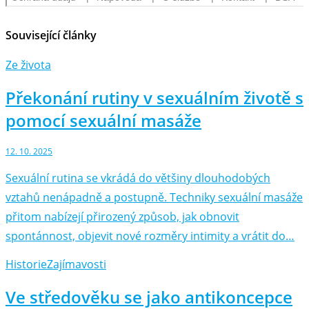
Související články
Ze života
Překonání rutiny v sexuálním životě s
pomocí sexuální masáže
12. 10. 2025
Sexuální rutina se vkrádá do většiny dlouhodobých
vztahů nenápadně a postupně. Techniky sexuální masáže
přitom nabízejí přirozený způsob, jak obnovit
spontánnost, objevit nové rozměry intimity a vrátit do…
Historie
Zajímavosti
Ve středověku se jako antikoncepce