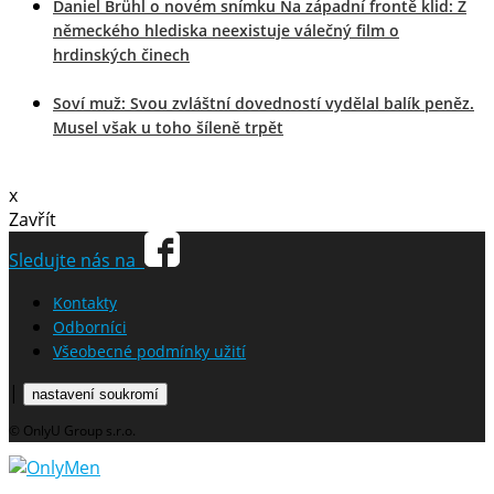
Daniel Brühl o novém snímku Na západní frontě klid: Z
německého hlediska neexistuje válečný film o
hrdinských činech
Soví muž: Svou zvláštní dovedností vydělal balík peněz.
Musel však u toho šíleně trpět
x
Zavřít
Sledujte nás na
Kontakty
Odborníci
Všeobecné podmínky užití
|
nastavení soukromí
© OnlyU Group s.r.o.