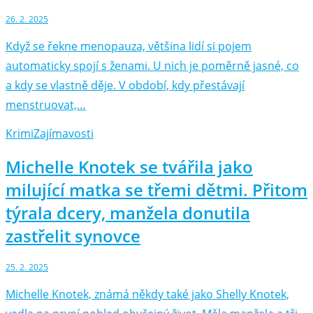
26. 2. 2025
Když se řekne menopauza, většina lidí si pojem
automaticky spojí s ženami. U nich je poměrně jasné, co
a kdy se vlastně děje. V období, kdy přestávají
menstruovat,…
Krimi
Zajímavosti
Michelle Knotek se tvářila jako
milující matka se třemi dětmi. Přitom
týrala dcery, manžela donutila
zastřelit synovce
25. 2. 2025
Michelle Knotek, známá někdy také jako Shelly Knotek,