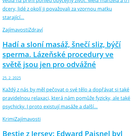
vedla na první pohled obyčejný život. Měla manžela a tři
dcery, lidé z okolí ji považovali za vzornou matku
starající…
Zajímavosti
Zdraví
Hadí a sloní masáž, šnečí sliz, býčí
sperma. Lázeňské procedury ve
světě jsou jen pro odvážné
25. 2. 2025
Každý z nás by měl pečovat o své tělo a dopřávat si také
pravidelnou relaxaci, která nám pomůže fyzicky, ale také
psychicky. I proto existují masáže a další…
Krimi
Zajímavosti
Bestie z Jersey: Edward Paisnel byl