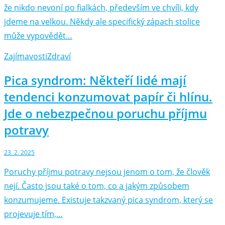
že nikdo nevoní po fialkách, především ve chvíli, kdy
jdeme na velkou. Někdy ale specifický zápach stolice
může vypovědět…
Zajímavosti
Zdraví
Pica syndrom: Někteří lidé mají
tendenci konzumovat papír či hlínu.
Jde o nebezpečnou poruchu příjmu
potravy
23. 2. 2025
Poruchy příjmu potravy nejsou jenom o tom, že člověk
nejí. Často jsou také o tom, co a jakým způsobem
konzumujeme. Existuje takzvaný pica syndrom, který se
projevuje tím,…