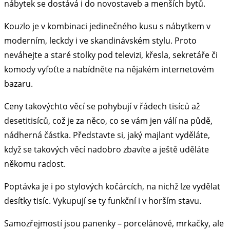
nábytek se dostává i do novostaveb a menších bytů.
Kouzlo je v kombinaci jedinečného kusu s nábytkem v
moderním, leckdy i ve skandinávském stylu. Proto
neváhejte a staré stolky pod televizi, křesla, sekretáře či
komody vyfoťte a nabídněte na nějakém internetovém
bazaru.
Ceny takovýchto věcí se pohybují v řádech tisíců až
desetitisíců, což je za něco, co se vám jen válí na půdě,
nádherná částka. Představte si, jaký majlant vyděláte,
když se takových věcí nadobro zbavíte a ještě uděláte
někomu radost.
Poptávka je i po stylových kočárcích, na nichž lze vydělat
desítky tisíc. Vykupují se ty funkční i v horším stavu.
Samozřejmostí jsou panenky – porcelánové, mrkačky, ale