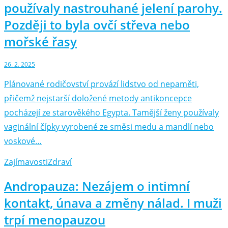
používaly nastrouhané jelení parohy.
Později to byla ovčí střeva nebo
mořské řasy
26. 2. 2025
Plánované rodičovství provází lidstvo od nepaměti,
přičemž nejstarší doložené metody antikoncepce
pocházejí ze starověkého Egypta. Tamější ženy používaly
vaginální čípky vyrobené ze směsi medu a mandlí nebo
voskové…
Zajímavosti
Zdraví
Andropauza: Nezájem o intimní
kontakt, únava a změny nálad. I muži
trpí menopauzou