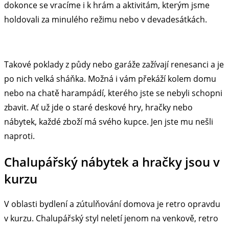
dokonce se vracíme i k hrám a aktivitám, kterým jsme
holdovali za minulého režimu nebo v devadesátkách.
Takové poklady z půdy nebo garáže zažívají renesanci a je
po nich velká sháňka. Možná i vám překáží kolem domu
nebo na chatě harampádí, kterého jste se nebyli schopni
zbavit. Ať už jde o staré deskové hry, hračky nebo
nábytek, každé zboží má svého kupce. Jen jste mu nešli
naproti.
Chalupářský nábytek a hračky jsou v
kurzu
V oblasti bydlení a zútulňování domova je retro opravdu
v kurzu. Chalupářský styl neletí jenom na venkově, retro