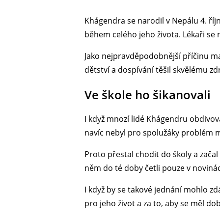
Khágendra se narodil v Nepálu 4. ří
během celého jeho života. Lékaři se
Jako nejpravděpodobnější příčinu m
dětství a dospívání těšil skvělému z
Ve škole ho šikanovali
I když mnozí lidé Khágendru obdivova
navíc nebyl pro spolužáky problém mu
Proto přestal chodit do školy a začal
něm do té doby četli pouze v noviná
I když by se takové jednání mohlo zd
pro jeho život a za to, aby se měl do