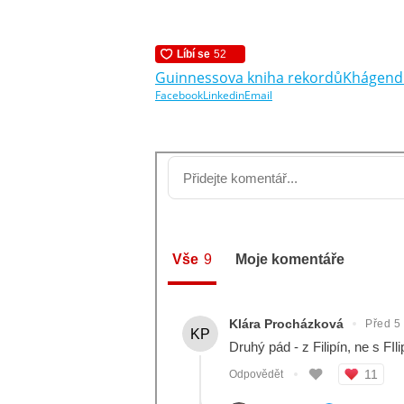
Guinnessova kniha rekordů
Khágend
Facebook
Linkedin
Email