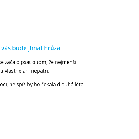
í vás bude jímat hrůza
e začalo psát o tom, že nejmenší
 vlastně ani nepatří.
i, nejspíš by ho čekala dlouhá léta