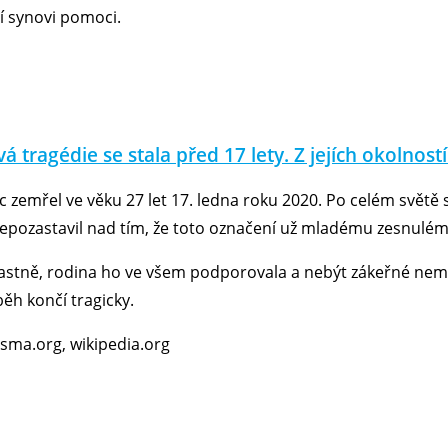
í synovi pomoci.
á tragédie se stala před 17 lety. Z jejích okolnost
emřel ve věku 27 let 17. ledna roku 2020. Po celém světě s
nepozastavil nad tím, že toto označení už mladému zesnulému
ťastně, rodina ho ve všem podporovala a nebýt zákeřné nemoc
běh končí tragicky.
isma.org, wikipedia.org