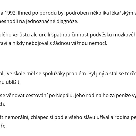
jna 1992. Ihned po porodu byl podroben několika lékařským 
 neshodli na jednoznačné diagnóze.
alého vzrůstu ale určili špatnou činnost podvěsku mozkové
draví a nikdy nebojoval s žádnou vážnou nemocí.
li, ve škole měl se spolužáky problém. Byl jiný a stal se ter
 ublížit.
 se věnovat cestování po Nepálu. Jeho rodina ho za peníze vys
ch.
át nemorální, chlapec si podle všeho slávu užíval a rodina 
bře.