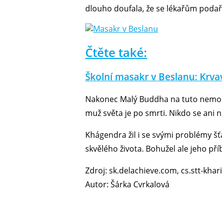
dlouho doufala, že se lékařům podař
Čtěte také:
Školní masakr v Beslanu: Krvav
Nakonec Malý Buddha na tuto nemoc z
muž světa je po smrti. Nikdo se ani 
Khágendra žil i se svými problémy š
skvělého života. Bohužel ale jeho pří
Zdroj: sk.delachieve.com, cs.stt-khar
Autor: Šárka Cvrkalová