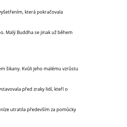
vyšetřením, která pokračovala
ho. Malý Buddha se jinak už během
čem šikany. Kvůli jeho malému vzrůstu
tavovala před zraky lidí, kteří o
peníze utratila především za pomůcky