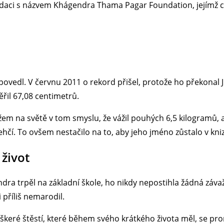
adaci s názvem Khágendra Thama Pagar Foundation, jejímž cí
 povedl. V červnu 2011 o rekord přišel, protože ho překonal J
řil 67,08 centimetrů.
žem na světě v tom smyslu, že vážil pouhých 6,5 kilogramů, a
ehčí. To ovšem nestačilo na to, aby jeho jméno zůstalo v kni
 život
ra trpěl na základní škole, ho nikdy nepostihla žádná záva
 příliš nemarodil.
veškeré štěstí, které během svého krátkého života měl, se p