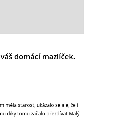
 váš domácí mazlíček.
měla starost, ukázalo se ale, že i
e mu díky tomu začalo přezdívat Malý