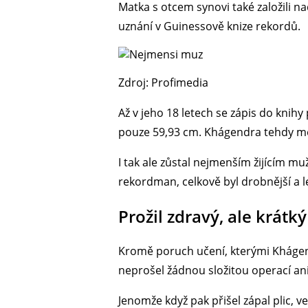
Matka s otcem synovi také založili n
uznání v Guinessově knize rekordů.
Zdroj: Profimedia
Až v jeho 18 letech se zápis do knihy
pouze 59,93 cm. Khágendra tehdy mě
I tak ale zůstal nejmenším žijícím mu
rekordman, celkově byl drobnější a l
Prožil zdravý, ale krátký
Kromě poruch učení, kterými Khágend
neprošel žádnou složitou operací ani
Jenomže když pak přišel zápal plic, 