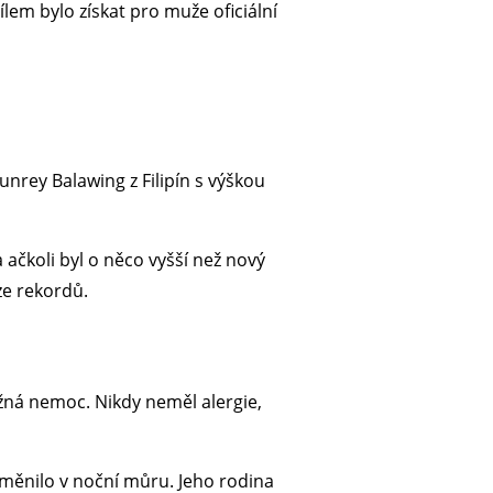
lem bylo získat pro muže oficiální
unrey Balawing z Filipín s výškou
 ačkoli byl o něco vyšší než nový
ze rekordů.
žná nemoc. Nikdy neměl alergie,
roměnilo v noční můru. Jeho rodina