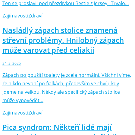
Ten se proslavil pod přezdívkou Bestie z Jersey. Trvalo…
Zajímavosti
Zdraví
Nasládlý zápach stolice znamená
střevní problémy. Hnilobný zápach
může varovat před celiakií
24. 2. 2025
Zápach po použití toalety je zcela normální. Všichni víme,
že nikdo nevoní po fialkách, především ve chvíli, kdy
jdeme na velkou. Někdy ale specifický zápach stolice
může vypovědět…
Zajímavosti
Zdraví
Pica syndrom: Někteří lidé mají