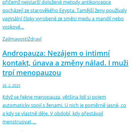
přičemž nejstarší doložené metody antikoncepce
pocházejí ze starověkého Egypta. Tamější ženy používaly
vaginální čípky vyrobené ze směsi medu a mandlí nebo
voskové…
Zajímavosti
Zdraví
Andropauza: Nezájem o intimní
kontakt, únava a změny nálad. I muži
trpí menopauzou
26. 2. 2025
Když se řekne menopauza, většina lidí si pojem
automaticky spojí s ženami. U nich je poměrně jasné, co
a kdy se vlastně děje. V období, kdy přestávají
menstruovat,…