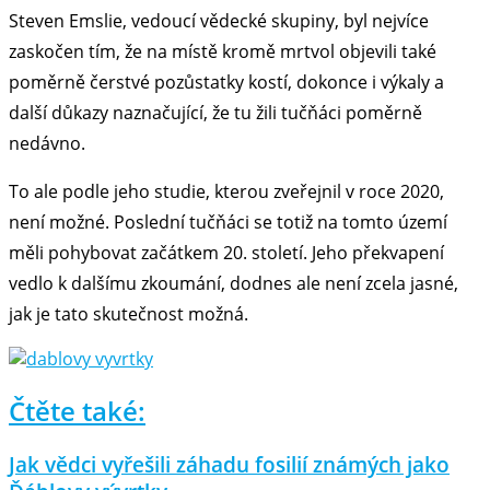
Steven Emslie, vedoucí vědecké skupiny, byl nejvíce
zaskočen tím, že na místě kromě mrtvol objevili také
poměrně čerstvé pozůstatky kostí, dokonce i výkaly a
další důkazy naznačující, že tu žili tučňáci poměrně
nedávno.
To ale podle jeho studie, kterou zveřejnil v roce 2020,
není možné. Poslední tučňáci se totiž na tomto území
měli pohybovat začátkem 20. století. Jeho překvapení
vedlo k dalšímu zkoumání, dodnes ale není zcela jasné,
jak je tato skutečnost možná.
Čtěte také:
Jak vědci vyřešili záhadu fosilií známých jako