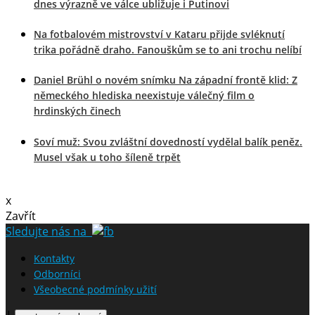
dnes výrazně ve válce ubližuje i Putinovi
Na fotbalovém mistrovství v Kataru přijde svléknutí
trika pořádně draho. Fanouškům se to ani trochu nelíbí
Daniel Brühl o novém snímku Na západní frontě klid: Z
německého hlediska neexistuje válečný film o
hrdinských činech
Soví muž: Svou zvláštní dovedností vydělal balík peněz.
Musel však u toho šíleně trpět
x
Zavřít
Sledujte nás na
Kontakty
Odborníci
Všeobecné podmínky užití