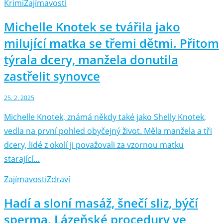
Krimi
Zajímavosti
Michelle Knotek se tvářila jako
milující matka se třemi dětmi. Přitom
týrala dcery, manžela donutila
zastřelit synovce
25. 2. 2025
Michelle Knotek, známá někdy také jako Shelly Knotek,
vedla na první pohled obyčejný život. Měla manžela a tři
dcery, lidé z okolí ji považovali za vzornou matku
starající…
Zajímavosti
Zdraví
Hadí a sloní masáž, šnečí sliz, býčí
sperma. Lázeňské procedury ve