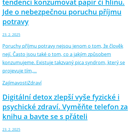
tendenci konzumovat papír či hlínu.
Jde o nebezpečnou poruchu příjmu
potravy
23. 2. 2025
Poruchy příjmu potravy nejsou jenom o tom, že člověk
nejí. Často jsou také o tom, co a jakým způsobem
konzumujeme. Existuje takzvaný pica syndrom, který se
projevuje tím,…
Zajímavosti
Zdraví
Digitální detox zlepší vyše fyzické i
psychické zdraví. Vyměňte telefon za
knihu a bavte se s přáteli
23. 2. 2025