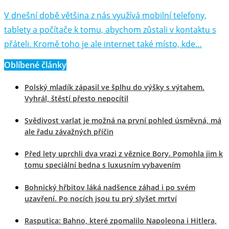
V dnešní době většina z nás využívá mobilní telefony,
tablety a počítače k tomu, abychom zůstali v kontaktu s
přáteli. Kromě toho je ale internet také místo, kde…
Oblíbené články
Polský mladík zápasil ve šplhu do výšky s výtahem.
Vyhrál, štěstí přesto nepocítil
Svědivost varlat je možná na první pohled úsměvná, má
ale řadu závažných příčin
Před lety uprchli dva vrazi z věznice Bory. Pomohla jim k
tomu speciální bedna s luxusním vybavením
Bohnický hřbitov láká nadšence záhad i po svém
uzavření. Po nocích jsou tu prý slyšet mrtví
Rasputica: Bahno, které zpomalilo Napoleona i Hitlera,