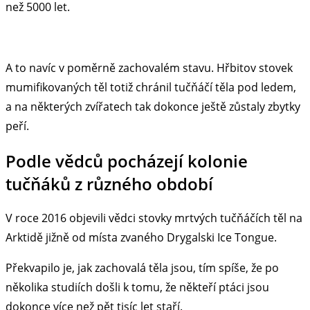
než 5000 let.
A to navíc v poměrně zachovalém stavu. Hřbitov stovek
mumifikovaných těl totiž chránil tučňáčí těla pod ledem,
a na některých zvířatech tak dokonce ještě zůstaly zbytky
peří.
Podle vědců pocházejí kolonie
tučňáků z různého období
V roce 2016 objevili vědci stovky mrtvých tučňáčích těl na
Arktidě jižně od místa zvaného Drygalski Ice Tongue.
Překvapilo je, jak zachovalá těla jsou, tím spíše, že po
několika studiích došli k tomu, že někteří ptáci jsou
dokonce více než pět tisíc let staří.