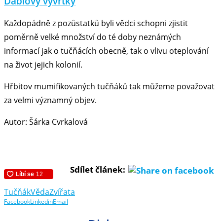
Ďáblovy vývrtky
Každopádně z pozůstatků byli vědci schopni zjistit
poměrně velké množství do té doby neznámých
informací jak o tučňácích obecně, tak o vlivu oteplování
na život jejich kolonií.
Hřbitov mumifikovaných tučňáků tak můžeme považovat
za velmi významný objev.
Autor: Šárka Cvrkalová
Sdílet článek:
Tučňák
Věda
Zvířata
Facebook
Linkedin
Email