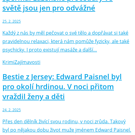
světě jsou jen pro odvážné
25. 2. 2025
Každý z nás by měl pečovat o své tělo a dopřávat si také
pravidelnou relaxaci, která nám pomůže fyzicky, ale také
psychicky. I proto existují masáže a další…
Krimi
Zajímavosti
Bestie z Jersey: Edward Paisnel byl
pro okolí hrdinou. V noci přitom
vraždil ženy a děti
24. 2. 2025
Přes den dělník živící svou rodinu, v noci zrůda. Takový
byl po nějakou dobu život muže jménem Edward Paisnel.