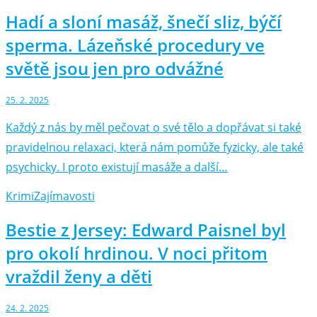
Hadí a sloní masáž, šnečí sliz, býčí
sperma. Lázeňské procedury ve
světě jsou jen pro odvážné
25. 2. 2025
Každý z nás by měl pečovat o své tělo a dopřávat si také
pravidelnou relaxaci, která nám pomůže fyzicky, ale také
psychicky. I proto existují masáže a další…
Krimi
Zajímavosti
Bestie z Jersey: Edward Paisnel byl
pro okolí hrdinou. V noci přitom
vraždil ženy a děti
24. 2. 2025