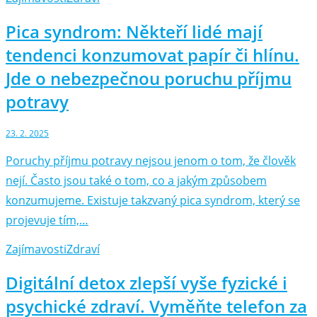
Pica syndrom: Někteří lidé mají
tendenci konzumovat papír či hlínu.
Jde o nebezpečnou poruchu příjmu
potravy
23. 2. 2025
Poruchy příjmu potravy nejsou jenom o tom, že člověk
nejí. Často jsou také o tom, co a jakým způsobem
konzumujeme. Existuje takzvaný pica syndrom, který se
projevuje tím,…
Zajímavosti
Zdraví
Digitální detox zlepší vyše fyzické i
psychické zdraví. Vyměňte telefon za