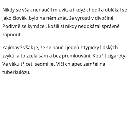
Nikdy se však nenaučil mluvit, a i když chodil a oblékal se
jako člověk, bylo na něm znát, že vyrostl v divočině.
Podivně se kymácel, košili si nikdy nedokázal správně
zapnout.
Zajímavé však je, že se naučil jeden z typicky lidských
zvyků, a to zcela sám a bez přemlouvání: Kouřit cigarety.
Ve věku třiceti sedmi let Vlčí chlapec zemřel na
tuberkulózu.