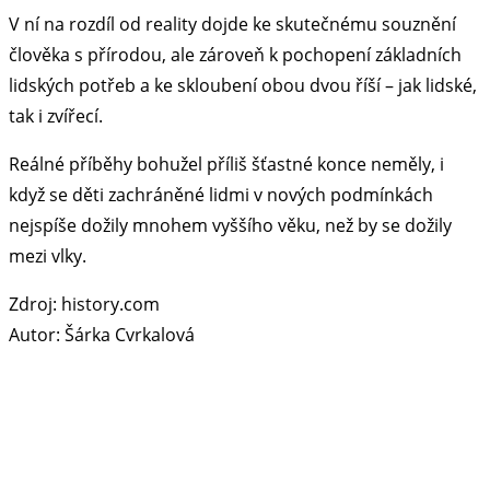
V ní na rozdíl od reality dojde ke skutečnému souznění
člověka s přírodou, ale zároveň k pochopení základních
lidských potřeb a ke skloubení obou dvou říší – jak lidské,
tak i zvířecí.
Reálné příběhy bohužel příliš šťastné konce neměly, i
když se děti zachráněné lidmi v nových podmínkách
nejspíše dožily mnohem vyššího věku, než by se dožily
mezi vlky.
Zdroj: history.com
Autor: Šárka Cvrkalová