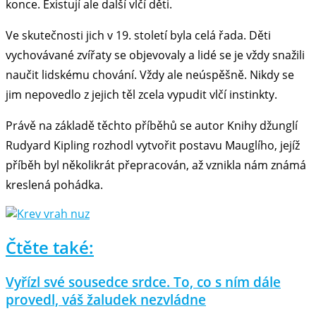
konce. Existují ale další vlčí děti.
Ve skutečnosti jich v 19. století byla celá řada. Děti
vychovávané zvířaty se objevovaly a lidé se je vždy snažili
naučit lidskému chování. Vždy ale neúspěšně. Nikdy se
jim nepovedlo z jejich těl zcela vypudit vlčí instinkty.
Právě na základě těchto příběhů se autor Knihy džunglí
Rudyard Kipling rozhodl vytvořit postavu Mauglího, jejíž
příběh byl několikrát přepracován, až vznikla nám známá
kreslená pohádka.
Čtěte také:
Vyřízl své sousedce srdce. To, co s ním dále
provedl, váš žaludek nezvládne