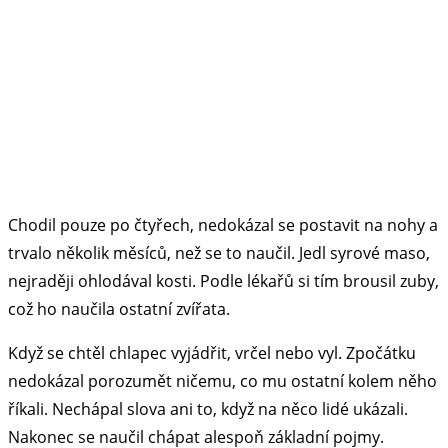
Chodil pouze po čtyřech, nedokázal se postavit na nohy a
trvalo několik měsíců, než se to naučil. Jedl syrové maso,
nejraději ohlodával kosti. Podle lékařů si tím brousil zuby,
což ho naučila ostatní zvířata.
Když se chtěl chlapec vyjádřit, vrčel nebo vyl. Zpočátku
nedokázal porozumět ničemu, co mu ostatní kolem něho
říkali. Nechápal slova ani to, když na něco lidé ukázali.
Nakonec se naučil chápat alespoň základní pojmy.