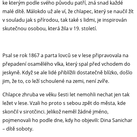
ke kterým podle svého původu patří, zná snad každé
malé dítě. Málokdo už ale ví, že chlapec, který se naučil žít
v souladu jak s přírodou, tak také s lidmi, je inspirován
skutečnou osobou, která žila v 19. století.
Psal se rok 1867 a parta lovců se v lese připravovala na
přepadení osamělého vlka, který spal před vchodem do
jeskyně. Když se ale lidé přiblížili dostatečně blízko, došlo
jim, že to, co leží schoulené na zemi, není zvíře.
Chlapce zhruba ve věku šesti let nemohli nechat jen tak
ležet v lese. Vzali ho proto s sebou zpět do města, kde
skončil v sirotčinci. Jelikož neměl žádné jméno,
pojmenovali ho podle dne, kdy ho objevili: Dina Sanichar
– dítě soboty.