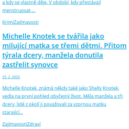
a kdy se vlastně děje. V období, kdy přestávají
menstruovat,…
Krimi
Zajímavosti
Michelle Knotek se tvářila jako
milující matka se třemi dětmi. Přitom
týrala dcery, manžela donutila
zastřelit synovce
25. 2. 2025
Michelle Knotek, známá někdy také jako Shelly Knotek,
vedla na první pohled obyčejný život. Měla manžela a tři
dcery, lidé z okolí ji považovali za vzornou matku
starající…
Zajímavosti
Zdraví