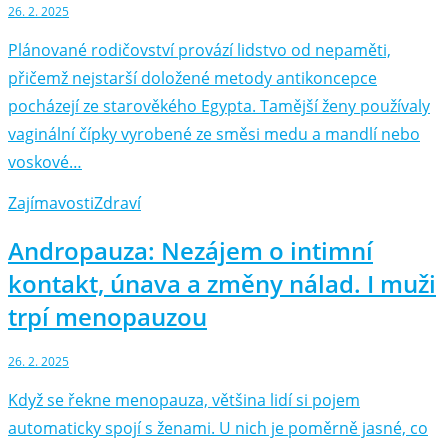
26. 2. 2025
Plánované rodičovství provází lidstvo od nepaměti,
přičemž nejstarší doložené metody antikoncepce
pocházejí ze starověkého Egypta. Tamější ženy používaly
vaginální čípky vyrobené ze směsi medu a mandlí nebo
voskové…
Zajímavosti
Zdraví
Andropauza: Nezájem o intimní
kontakt, únava a změny nálad. I muži
trpí menopauzou
26. 2. 2025
Když se řekne menopauza, většina lidí si pojem
automaticky spojí s ženami. U nich je poměrně jasné, co