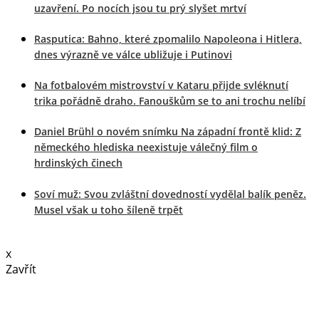
uzavření. Po nocích jsou tu prý slyšet mrtví
Rasputica: Bahno, které zpomalilo Napoleona i Hitlera,
dnes výrazně ve válce ubližuje i Putinovi
Na fotbalovém mistrovství v Kataru přijde svléknutí
trika pořádně draho. Fanouškům se to ani trochu nelíbí
Daniel Brühl o novém snímku Na západní frontě klid: Z
německého hlediska neexistuje válečný film o
hrdinských činech
Soví muž: Svou zvláštní dovedností vydělal balík peněz.
Musel však u toho šíleně trpět
x
Zavřít