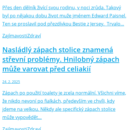
Přes den dělník živící svou rodinu, v noci zrůda. Takový
byl po nějakou dobu život muže jménem Edward Paisnel.
Ten se proslavil pod přezdívkou Bestie z Jersey. Trvalo…
Zajímavosti
Zdraví
Nasládlý zápach stolice znamená
střevní problémy. Hnilobný zápach
může varovat před celiakií
24. 2. 2025
Zápach po použití toalety je zcela normální. Všichni víme,
že nikdo nevoní po fialkách, především ve chvíli, kdy
jdeme na velkou. Někdy ale specifický zápach stolice
může vypovědět…
Zajímavosti
Zdraví