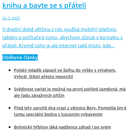
knihu a bavte se s přáteli
23. 2. 2025
V dnešní době většina z nás využívá mobilní telefony,
tablety a počítače k tomu, abychom zůstali v kontaktu s
přáteli. Kromě toho je ale internet také místo, kde…
Oblíbené články
Polský mladík zápasil ve šplhu do výšky s výtahem.
Vyhrál, štěstí přesto nepocítil
Svědivost varlat je možná na první pohled úsměvná, má
ale řadu závažných příčin
Před lety uprchli dva vrazi z věznice Bory. Pomohla jim k
tomu speciální bedna s luxusním vybavením
Bohnický hřbitov láká nadšence záhad i po svém