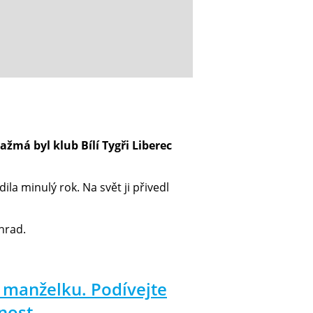
žmá byl klub Bílí Tygři Liberec
la minulý rok. Na svět ji přivedl
hrad.
 manželku. Podívejte
cnost