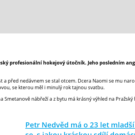
ský profesionální hokejový útočník. Jeho posledním anga
vést a před nedávnem se stal otcem. Dcera Naomi se mu narodi
ou, se kterou měl i minulý rok tajnou svatbu.
 na Smetanově nábřeží a z bytu má krásný výhled na Pražský 
Petr Nedvěd má o 23 let mladší
se, s jakou kráskou sdílí domá