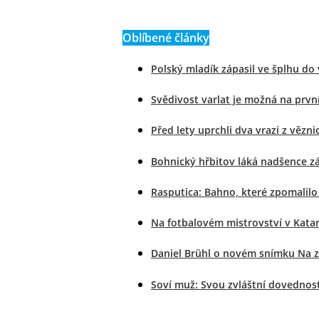
Oblíbené články
Polský mladík zápasil ve šplhu do 
Svědivost varlat je možná na prvn
Před lety uprchli dva vrazi z věz
Bohnický hřbitov láká nadšence zá
Rasputica: Bahno, které zpomalilo 
Na fotbalovém mistrovství v Katar
Daniel Brühl o novém snímku Na zá
Soví muž: Svou zvláštní dovedností