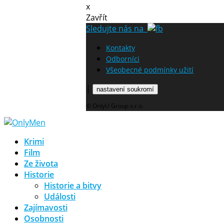
x
Zavřít
Sledujte nás na
Kontakty
Odborníci
Všeobecné podmínky užití
|
nastavení soukromí
© OnlyU Group s.r.o.
Krimi
Film
Ze života
Historie
Historie a bitvy
Události
Zajímavosti
Osobnosti