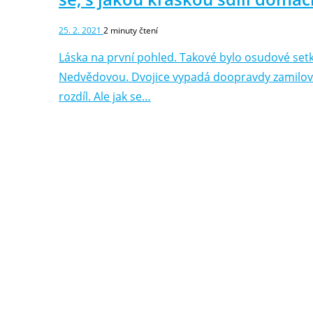
25. 2. 2021
2
minuty čtení
Láska na první pohled. Takové bylo osudové set
Nedvědovou. Dvojice vypadá doopravdy zamilovan
rozdíl. Ale jak se…