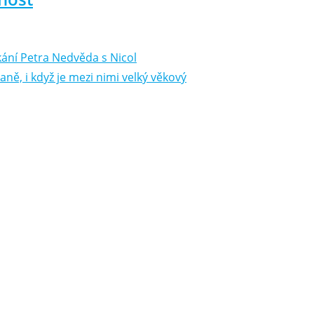
kání Petra Nedvěda s Nicol
ě, i když je mezi nimi velký věkový