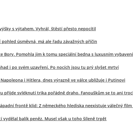
výšky s výtahem. Vyhrál, štěstí přesto nepocítil
í pohled úsměvná, má ale řadu závažných příčin
nice Bory. Pomohla jim k tomu speciální bedna s luxusním vybaven
had i po svém uzavření. Po nocích jsou tu prý slyšet mrtví
Napoleona i Hitlera, dnes výrazně ve válce ubližuje i Putinovi
u přijde svléknutí trika pořádně draho. Fanouškům se to ani troc
padní frontě klid: Z německého hlediska neexistuje válečný film
 vydělal balík peněz. Musel však u toho šíleně trpět