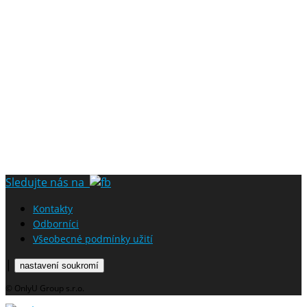
Sledujte nás na
Kontakty
Odborníci
Všeobecné podmínky užití
|
nastavení soukromí
© OnlyU Group s.r.o.