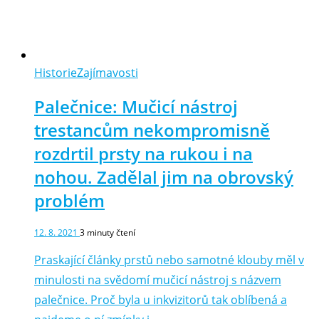
Historie
Zajímavosti
Palečnice: Mučicí nástroj
trestancům nekompromisně
rozdrtil prsty na rukou i na
nohou. Zadělal jim na obrovský
problém
12. 8. 2021
3
minuty čtení
Praskající články prstů nebo samotné klouby měl v
minulosti na svědomí mučicí nástroj s názvem
palečnice. Proč byla u inkvizitorů tak oblíbená a