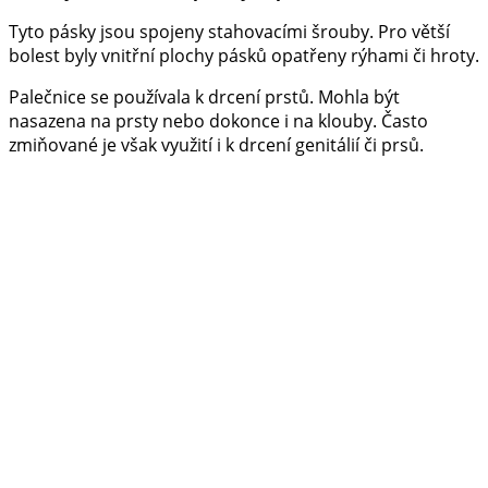
Tyto pásky jsou spojeny stahovacími šrouby. Pro větší
bolest byly vnitřní plochy pásků opatřeny rýhami či hroty.
Palečnice se používala k drcení prstů. Mohla být
nasazena na prsty nebo dokonce i na klouby. Často
zmiňované je však využití i k drcení genitálií či prsů.