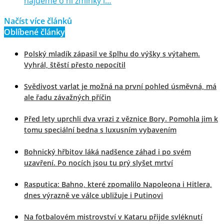
najdeme o ní zmínky i…
Načíst více článků
Oblíbené články
Polský mladík zápasil ve šplhu do výšky s výtahem.
Vyhrál, štěstí přesto nepocítil
Svědivost varlat je možná na první pohled úsměvná, má
ale řadu závažných příčin
Před lety uprchli dva vrazi z věznice Bory. Pomohla jim k
tomu speciální bedna s luxusním vybavením
Bohnický hřbitov láká nadšence záhad i po svém
uzavření. Po nocích jsou tu prý slyšet mrtví
Rasputica: Bahno, které zpomalilo Napoleona i Hitlera,
dnes výrazně ve válce ubližuje i Putinovi
Na fotbalovém mistrovství v Kataru přijde svléknutí