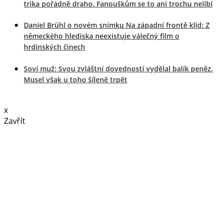
trika pořádně draho. Fanouškům se to ani trochu nelíbí
Daniel Brühl o novém snímku Na západní frontě klid: Z
německého hlediska neexistuje válečný film o
hrdinských činech
Soví muž: Svou zvláštní dovedností vydělal balík peněz.
Musel však u toho šíleně trpět
x
Zavřít