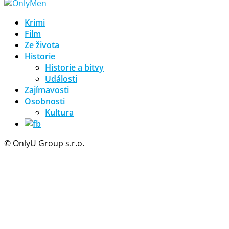
Krimi
Film
Ze života
Historie
Historie a bitvy
Události
Zajímavosti
Osobnosti
Kultura
© OnlyU Group s.r.o.