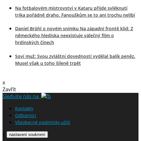
Na fotbalovém mistrovství v Kataru přijde svléknutí
trika pořádně draho. Fanouškům se to ani trochu nelíbí
Daniel Brühl o novém snímku Na západní frontě klid: Z
německého hlediska neexistuje válečný film o
hrdinských činech
Soví muž: Svou zvláštní dovedností vydělal balík peněz.
Musel však u toho šíleně trpět
x
Zavřít
Sledujte nás na
Kontakty
Odborníci
Všeobecné podmínky užití
|
nastavení soukromí