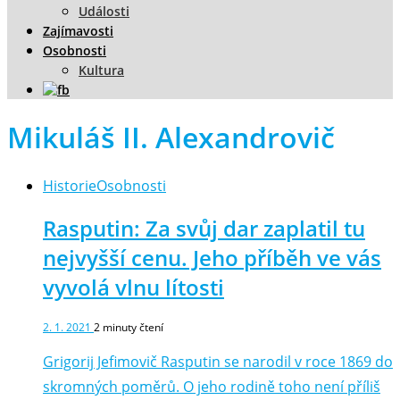
Události
Zajímavosti
Osobnosti
Kultura
Mikuláš II. Alexandrovič
Historie
Osobnosti
Rasputin: Za svůj dar zaplatil tu
nejvyšší cenu. Jeho příběh ve vás
vyvolá vlnu lítosti
2. 1. 2021
2
minuty čtení
Grigorij Jefimovič Rasputin se narodil v roce 1869 do
skromných poměrů. O jeho rodině toho není příliš