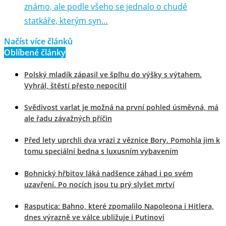
známo, ale podle všeho se jednalo o chudé
statkáře, kterým syn…
Načíst více článků
Oblíbené články
Polský mladík zápasil ve šplhu do výšky s výtahem.
Vyhrál, štěstí přesto nepocítil
Svědivost varlat je možná na první pohled úsměvná, má
ale řadu závažných příčin
Před lety uprchli dva vrazi z věznice Bory. Pomohla jim k
tomu speciální bedna s luxusním vybavením
Bohnický hřbitov láká nadšence záhad i po svém
uzavření. Po nocích jsou tu prý slyšet mrtví
Rasputica: Bahno, které zpomalilo Napoleona i Hitlera,
dnes výrazně ve válce ubližuje i Putinovi