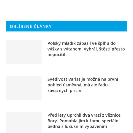
OBLÍBENÉ ČLÁNKY
Polský mladík zápasil ve šplhu do
výšky s výtahem. Vyhrál, štěstí přesto
nepocítil
Svědivost varlat je možná na první
pohled úsměvná, má ale řadu
závažných příčin
Před lety uprchli dva vrazi z věznice
Bory. Pomohla jim k tomu speciální
bedna s luxusním vybavením