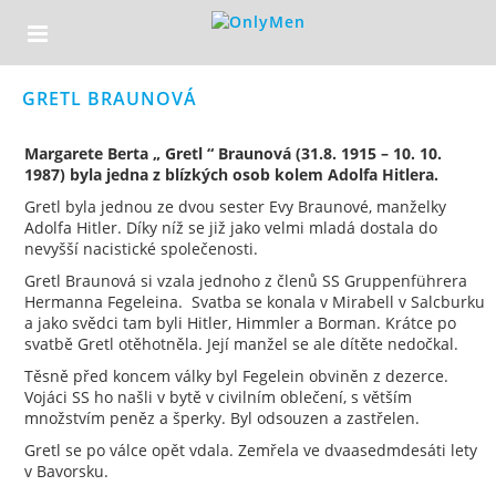
GRETL BRAUNOVÁ
Margarete Berta „ Gretl “ Braunová (31.8. 1915 – 10. 10.
1987) byla jedna z blízkých osob kolem Adolfa Hitlera.
Gretl byla jednou ze dvou sester Evy Braunové, manželky
Adolfa Hitler. Díky níž se již jako velmi mladá dostala do
nevyšší nacistické společenosti.
Gretl Braunová si vzala jednoho z členů SS Gruppenführera
Hermanna Fegeleina. Svatba se konala v Mirabell v Salcburku
a jako svědci tam byli Hitler, Himmler a Borman. Krátce po
svatbě Gretl otěhotněla. Její manžel se ale dítěte nedočkal.
Těsně před koncem války byl Fegelein obviněn z dezerce.
Vojáci SS ho našli v bytě v civilním oblečení, s větším
množstvím peněz a šperky. Byl odsouzen a zastřelen.
Gretl se po válce opět vdala. Zemřela ve dvaasedmdesáti lety
v Bavorsku.