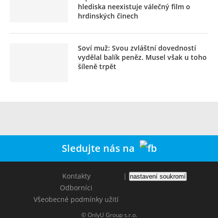
hlediska neexistuje válečný film o
hrdinských činech
Soví muž: Svou zvláštní dovedností
vydělal balík peněz. Musel však u toho
šíleně trpět
Sledujte nás na
Kontakty
|
nastavení soukromí
Odborníci
Všeobecné podmínky užití
© OnlyU Group s.r.o.