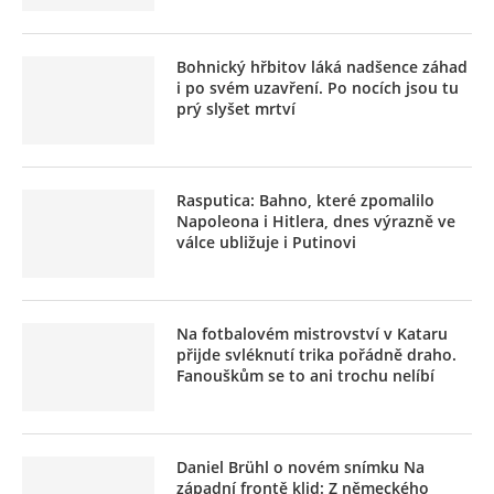
Bohnický hřbitov láká nadšence záhad
i po svém uzavření. Po nocích jsou tu
prý slyšet mrtví
Rasputica: Bahno, které zpomalilo
Napoleona i Hitlera, dnes výrazně ve
válce ubližuje i Putinovi
Na fotbalovém mistrovství v Kataru
přijde svléknutí trika pořádně draho.
Fanouškům se to ani trochu nelíbí
Daniel Brühl o novém snímku Na
západní frontě klid: Z německého