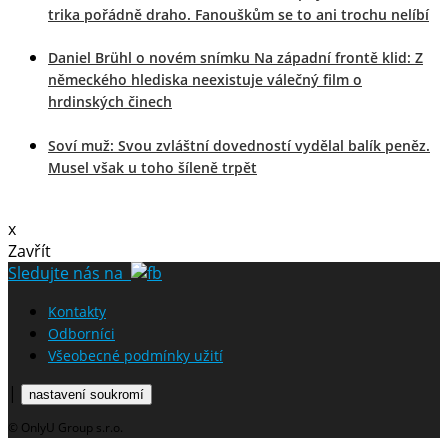
trika pořádně draho. Fanouškům se to ani trochu nelíbí
Daniel Brühl o novém snímku Na západní frontě klid: Z
německého hlediska neexistuje válečný film o
hrdinských činech
Soví muž: Svou zvláštní dovedností vydělal balík peněz.
Musel však u toho šíleně trpět
x
Zavřít
Sledujte nás na
Kontakty
Odborníci
Všeobecné podmínky užití
|
nastavení soukromí
© OnlyU Group s.r.o.