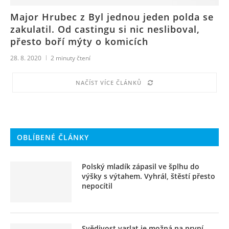
Major Hrubec z Byl jednou jeden polda se
zakulatil. Od castingu si nic nesliboval,
přesto boří mýty o komicích
28. 8. 2020
2
minuty čtení
NAČÍST VÍCE ČLÁNKŮ
OBLÍBENÉ ČLÁNKY
Polský mladík zápasil ve šplhu do
výšky s výtahem. Vyhrál, štěstí přesto
nepocítil
Svědivost varlat je možná na první