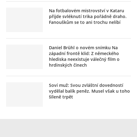
Na fotbalovém mistrovství v Kataru
přijde svléknutí trika pořádně draho.
Fanouškům se to ani trochu nelíbí
Daniel Brühl o novém snímku Na
západní frontě klid: Z německého
hlediska neexistuje válečný film o
hrdinských činech
Soví muž: Svou zvláštní dovedností
vydělal balík peněz. Musel však u toho
šíleně trpět