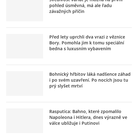
pohled úsměvná, má ale řadu
závažných příčin
Před lety uprchli dva vrazi z věznice
Bory. Pomohla jim k tomu speciální
bedna s luxusním vybavením
Bohnický hřbitov láká nadšence záhad
i po svém uzavření. Po nocích jsou tu
prý slyšet mrtví
Rasputica: Bahno, které zpomalilo
Napoleona i Hitlera, dnes výrazně ve
válce ubližuje i Putinovi