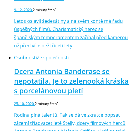
9. 12. 2020
2
minuty čtení
Letos oslavil šedesátiny a na svém kontě má řadu
úspěšných filmů. Charismatický herec se
španělským temperamentem začínal před kamerou
už před více než třiceti lety.
Osobnosti
Ze společnosti
Dcera Antonia Banderase se
nepotatila. Je to zelenooká kráska
s porcelánovou pletí
25. 10. 2020
2
minuty čtení
Rodina plná talentů. Tak se dá ve zkratce popsat
zázemí třiadvacetileté Stelly, dcery filmových herců