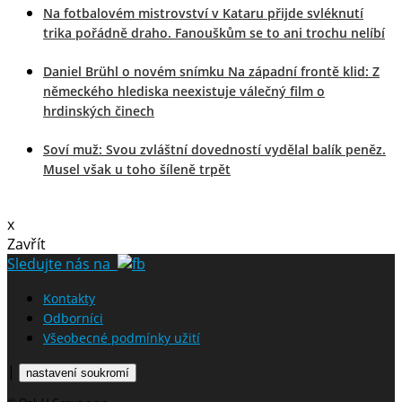
Na fotbalovém mistrovství v Kataru přijde svléknutí
trika pořádně draho. Fanouškům se to ani trochu nelíbí
Daniel Brühl o novém snímku Na západní frontě klid: Z
německého hlediska neexistuje válečný film o
hrdinských činech
Soví muž: Svou zvláštní dovedností vydělal balík peněz.
Musel však u toho šíleně trpět
x
Zavřít
Sledujte nás na
Kontakty
Odborníci
Všeobecné podmínky užití
|
nastavení soukromí