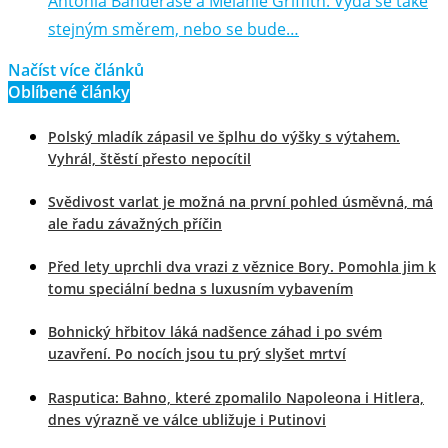
Antonia Banderase a Melanie Griffith. Vydá se také
stejným směrem, nebo se bude…
Načíst více článků
Oblíbené články
Polský mladík zápasil ve šplhu do výšky s výtahem.
Vyhrál, štěstí přesto nepocítil
Svědivost varlat je možná na první pohled úsměvná, má
ale řadu závažných příčin
Před lety uprchli dva vrazi z věznice Bory. Pomohla jim k
tomu speciální bedna s luxusním vybavením
Bohnický hřbitov láká nadšence záhad i po svém
uzavření. Po nocích jsou tu prý slyšet mrtví
Rasputica: Bahno, které zpomalilo Napoleona i Hitlera,
dnes výrazně ve válce ubližuje i Putinovi