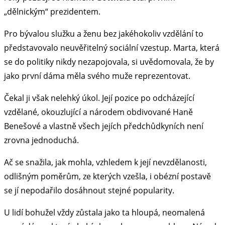
„dělnickým“ prezidentem.
Pro bývalou služku a ženu bez jakéhokoliv vzdělání to
představovalo neuvěřitelný sociální vzestup. Marta, která
se do politiky nikdy nezapojovala, si uvědomovala, že by
jako první dáma měla svého muže reprezentovat.
Čekal ji však nelehký úkol. Její pozice po odcházející
vzdělané, okouzlující a národem obdivované Haně
Benešové a vlastně všech jejích předchůdkyních není
zrovna jednoduchá.
Ač se snažila, jak mohla, vzhledem k její nevzdělanosti,
odlišným poměrům, ze kterých vzešla, i obézní postavě
se jí nepodařilo dosáhnout stejné popularity.
U lidí bohužel vždy zůstala jako ta hloupá, neomalená