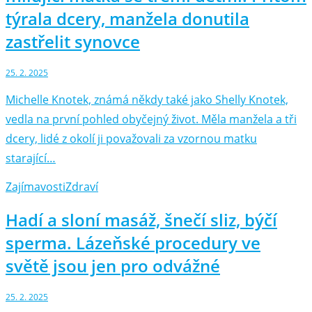
týrala dcery, manžela donutila
zastřelit synovce
25. 2. 2025
Michelle Knotek, známá někdy také jako Shelly Knotek,
vedla na první pohled obyčejný život. Měla manžela a tři
dcery, lidé z okolí ji považovali za vzornou matku
starající…
Zajímavosti
Zdraví
Hadí a sloní masáž, šnečí sliz, býčí
sperma. Lázeňské procedury ve
světě jsou jen pro odvážné
25. 2. 2025