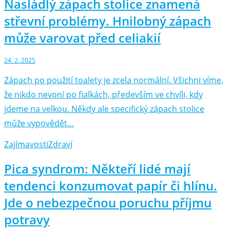
Nasládlý zápach stolice znamená
střevní problémy. Hnilobný zápach
může varovat před celiakií
24. 2. 2025
Zápach po použití toalety je zcela normální. Všichni víme,
že nikdo nevoní po fialkách, především ve chvíli, kdy
jdeme na velkou. Někdy ale specifický zápach stolice
může vypovědět…
Zajímavosti
Zdraví
Pica syndrom: Někteří lidé mají
tendenci konzumovat papír či hlínu.
Jde o nebezpečnou poruchu příjmu
potravy