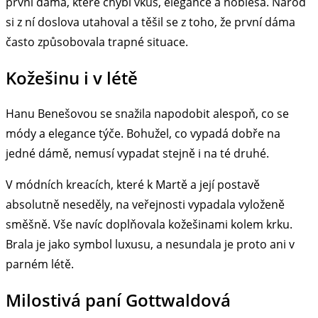
první dáma, které chybí vkus, elegance a noblesa. Národ
si z ní doslova utahoval a těšil se z toho, že první dáma
často způsobovala trapné situace.
Kožešinu i v létě
Hanu Benešovou se snažila napodobit alespoň, co se
módy a elegance týče. Bohužel, co vypadá dobře na
jedné dámě, nemusí vypadat stejně i na té druhé.
V módních kreacích, které k Martě a její postavě
absolutně neseděly, na veřejnosti vypadala vyloženě
směšně. Vše navíc doplňovala kožešinami kolem krku.
Brala je jako symbol luxusu, a nesundala je proto ani v
parném létě.
Milostivá paní Gottwaldová