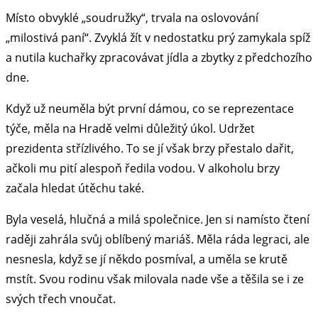
Místo obvyklé „soudružky“, trvala na oslovování
„milostivá paní“. Zvyklá žít v nedostatku prý zamykala spíž
a nutila kuchařky zpracovávat jídla a zbytky z předchozího
dne.
Když už neuměla být první dámou, co se reprezentace
týče, měla na Hradě velmi důležitý úkol. Udržet
prezidenta střízlivého. To se jí však brzy přestalo dařit,
ačkoli mu pití alespoň ředila vodou. V alkoholu brzy
začala hledat útěchu také.
Byla veselá, hlučná a milá společnice. Jen si namísto čtení
raději zahrála svůj oblíbený mariáš. Měla ráda legraci, ale
nesnesla, když se jí někdo posmíval, a uměla se krutě
mstít. Svou rodinu však milovala nade vše a těšila se i ze
svých třech vnoučat.