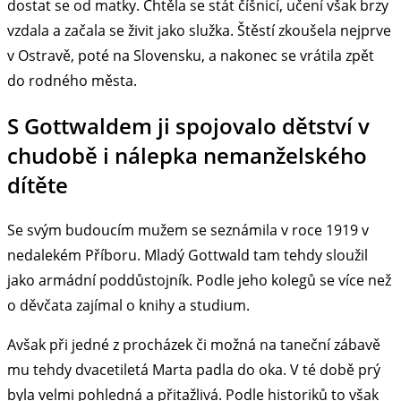
dostat se od matky. Chtěla se stát číšnicí, učení však brzy
vzdala a začala se živit jako služka. Štěstí zkoušela nejprve
v Ostravě, poté na Slovensku, a nakonec se vrátila zpět
do rodného města.
S Gottwaldem ji spojovalo dětství v
chudobě i nálepka nemanželského
dítěte
Se svým budoucím mužem se seznámila v roce 1919 v
nedalekém Příboru. Mladý Gottwald tam tehdy sloužil
jako armádní poddůstojník. Podle jeho kolegů se více než
o děvčata zajímal o knihy a studium.
Avšak při jedné z procházek či možná na taneční zábavě
mu tehdy dvacetiletá Marta padla do oka. V té době prý
byla velmi pohledná a přitažlivá. Podle historiků to však