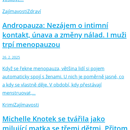
Zajímavosti
Zdraví
Andropauza: Nezájem o intimní
kontakt, únava a změny nálad. I muži
trpí menopauzou
26. 2. 2025
Když se řekne menopauza, většina lidí si pojem
automaticky spojí s ženami. U nich je poměrně jasné, co
a kdy se vlastně děje. V období, kdy přestávají
menstruovat,…
Krimi
Zajímavosti
Michelle Knotek se tvářila jako
milující matka se třemi dětmi. Přitom