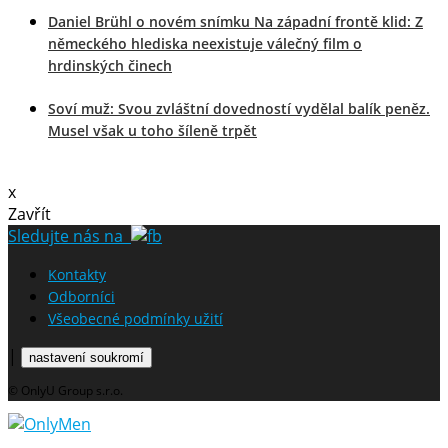
Daniel Brühl o novém snímku Na západní frontě klid: Z
německého hlediska neexistuje válečný film o
hrdinských činech
Soví muž: Svou zvláštní dovedností vydělal balík peněz.
Musel však u toho šíleně trpět
x
Zavřít
Sledujte nás na
Kontakty
Odborníci
Všeobecné podmínky užití
|
nastavení soukromí
© OnlyU Group s.r.o.