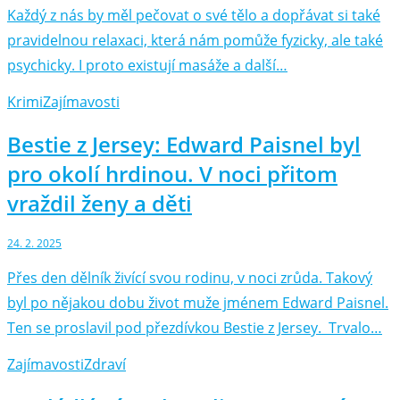
Každý z nás by měl pečovat o své tělo a dopřávat si také
pravidelnou relaxaci, která nám pomůže fyzicky, ale také
psychicky. I proto existují masáže a další…
Krimi
Zajímavosti
Bestie z Jersey: Edward Paisnel byl
pro okolí hrdinou. V noci přitom
vraždil ženy a děti
24. 2. 2025
Přes den dělník živící svou rodinu, v noci zrůda. Takový
byl po nějakou dobu život muže jménem Edward Paisnel.
Ten se proslavil pod přezdívkou Bestie z Jersey. Trvalo…
Zajímavosti
Zdraví