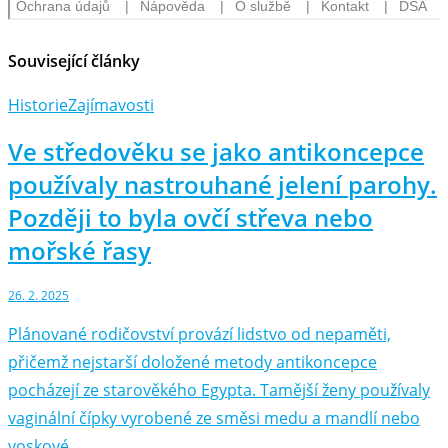
Související články
Historie
Zajímavosti
Ve středověku se jako antikoncepce
používaly nastrouhané jelení parohy.
Později to byla ovčí střeva nebo
mořské řasy
26. 2. 2025
Plánované rodičovství provází lidstvo od nepaměti,
přičemž nejstarší doložené metody antikoncepce
pocházejí ze starověkého Egypta. Tamější ženy používaly
vaginální čípky vyrobené ze směsi medu a mandlí nebo
voskové…