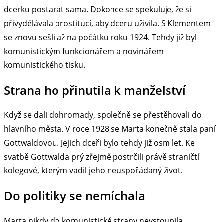
dcerku postarat sama. Dokonce se spekuluje, že si
přivydělávala prostitucí, aby dceru uživila. S Klementem
se znovu sešli až na počátku roku 1924. Tehdy již byl
komunistickým funkcionářem a novinářem
komunistického tisku.
Strana ho přinutila k manželství
Když se dali dohromady, společně se přestěhovali do
hlavního města. V roce 1928 se Marta konečně stala paní
Gottwaldovou. Jejich dceři bylo tehdy již osm let. Ke
svatbě Gottwalda prý zřejmě postrčili právě straničtí
kolegové, kterým vadil jeho neuspořádaný život.
Do politiky se nemíchala
Marta nikdy do komunistické strany nevstoupila.