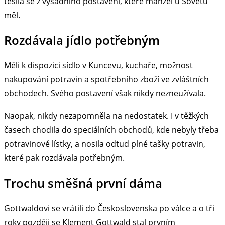
těšila se z výsadního postavení, které manžel u Sovětů
měl.
Rozdávala jídlo potřebným
Měli k dispozici sídlo v Kuncevu, kuchaře, možnost
nakupování potravin a spotřebního zboží ve zvláštních
obchodech. Svého postavení však nikdy nezneužívala.
Naopak, nikdy nezapomněla na nedostatek. I v těžkých
časech chodila do speciálních obchodů, kde nebyly třeba
potravinové lístky, a nosila odtud plné tašky potravin,
které pak rozdávala potřebným.
Trochu směšná první dáma
Gottwaldovi se vrátili do Československa po válce a o tři
roky později se Klement Gottwald stal prvním