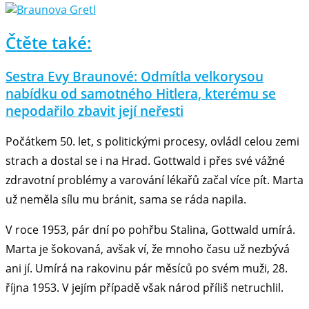
Čtěte také:
Sestra Evy Braunové: Odmítla velkorysou
nabídku od samotného Hitlera, kterému se
nepodařilo zbavit její neřesti
Počátkem 50. let, s politickými procesy, ovládl celou zemi
strach a dostal se i na Hrad. Gottwald i přes své vážné
zdravotní problémy a varování lékařů začal více pít. Marta
už neměla sílu mu bránit, sama se ráda napila.
V roce 1953, pár dní po pohřbu Stalina, Gottwald umírá.
Marta je šokovaná, avšak ví, že mnoho času už nezbývá
ani jí. Umírá na rakovinu pár měsíců po svém muži, 28.
října 1953. V jejím případě však národ příliš netruchlil.