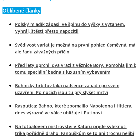
Oblíbené články
Polský mladík zápasil ve šplhu do výšky s výtahem.
Vyhrál, štěstí přesto nepocítil
Svědivost varlat je možná na první pohled úsměvná, má
ale řadu závažných příčin
Před lety uprchli dva vrazi z věznice Bory. Pomohla jim k
tomu speciální bedna s luxusním vybavením
Bohnický hřbitov láká nadšence záhad i po svém
uzavření. Po nocích jsou tu prý slyšet mrtví
Rasputica: Bahno, které zpomalilo Napoleona i Hitlera,
dnes výrazně ve válce ubližuje i Putinovi
Na fotbalovém mistrovství v Kataru přijde svléknutí
trika pořádně draho. Fanouškům se to ani trochu nelíbí