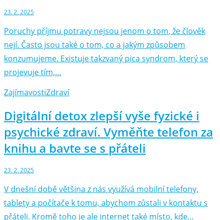
23. 2. 2025
Poruchy příjmu potravy nejsou jenom o tom, že člověk
nejí. Často jsou také o tom, co a jakým způsobem
konzumujeme. Existuje takzvaný pica syndrom, který se
projevuje tím,…
Zajímavosti
Zdraví
Digitální detox zlepší vyše fyzické i
psychické zdraví. Vyměňte telefon za
knihu a bavte se s přáteli
23. 2. 2025
V dnešní době většina z nás využívá mobilní telefony,
tablety a počítače k tomu, abychom zůstali v kontaktu s
přáteli. Kromě toho je ale internet také místo, kde…