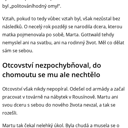
byl „politováníhodný omyl“.
Vztah, pokud to tedy vůbec vztah byl, však nezůstal bez
následků. O necelý rok později se narodila dcera, kterou
matka pojmenovala po sobě, Marta. Gottwald tehdy
nemyslel ani na svatbu, ani na rodinný život. Měl co dělat
sám se sebou.
Otcovství nezpochybňoval, do
chomoutu se mu ale nechtělo
Otcovství však nikdy nepopíral. Odešel od armády a začal
pracovat v továrně na nábytek v Rousínově. Martu ani
svou dceru s sebou do nového života nevzal, a tak se
rozešli.
Martu tak čekal nelehký úkol. Byla chudá a musela se o