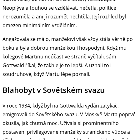
Neoplývala touhou se vzdělávat, nečetla, politice
nerozuměla a ani jí rozumět nechtěla. Její rozhled byl
omezen minimálním vzděláním.
Angažovala se málo, manželovi však vždy stála věrně po
boku a byla dobrou manželkou i hospodyní. Když mu
kolegové Martinu neúčast ve straně vyčítali, sám
Gottwald říkal, že takhle je to lepší. A uznali to i
soudruhové, když Martu lépe poznali.
Blahobyt v Sovětském svazu
V roce 1934, když byl na Gottwalda vydán zatykač,
emigrovali do Sovětského svazu. V Moskvě Marta poprvé
okusila, jak chutná moc. Užívala si prominentního
postavení privilegované manželky stranického vůdce a