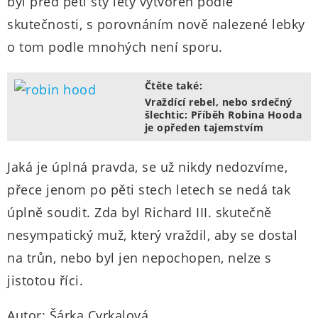
byl před pěti sty lety vytvořen podle
skutečnosti, s porovnáním nově nalezené lebky
o tom podle mnohých není sporu.
Čtěte také:
Vraždící rebel, nebo srdečný
šlechtic: Příběh Robina Hooda
je opředen tajemstvím
Jaká je úplná pravda, se už nikdy nedozvíme,
přece jenom po pěti stech letech se nedá tak
úplně soudit. Zda byl Richard III. skutečně
nesympatický muž, který vraždil, aby se dostal
na trůn, nebo byl jen nepochopen, nelze s
jistotou říci.
Autor: Šárka Cvrkalová