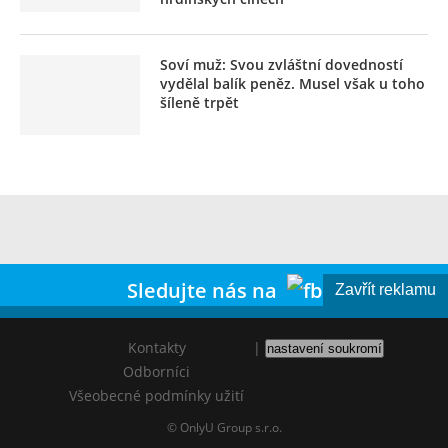
Soví muž: Svou zvláštní dovedností
vydělal balík peněz. Musel však u toho
šíleně trpět
Sledujte nás na
Zavřít reklamu
Kontakty
|
nastavení soukromí
Odborníci
Všeobecné podmínky užití
© OnlyU Group s.r.o.