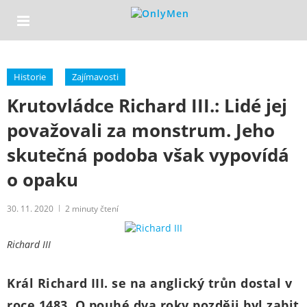
Historie
Zajímavosti
Krutovládce Richard III.: Lidé jej
považovali za monstrum. Jeho
skutečná podoba však vypovídá
o opaku
30. 11. 2020
2
minuty čtení
Richard III
Král Richard III. se na anglický trůn dostal v
roce 1483. O pouhé dva roky později byl zabit