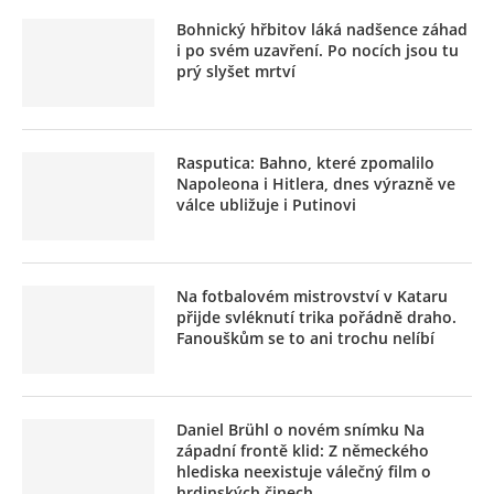
Bohnický hřbitov láká nadšence záhad
i po svém uzavření. Po nocích jsou tu
prý slyšet mrtví
Rasputica: Bahno, které zpomalilo
Napoleona i Hitlera, dnes výrazně ve
válce ubližuje i Putinovi
Na fotbalovém mistrovství v Kataru
přijde svléknutí trika pořádně draho.
Fanouškům se to ani trochu nelíbí
Daniel Brühl o novém snímku Na
západní frontě klid: Z německého
hlediska neexistuje válečný film o
hrdinských činech