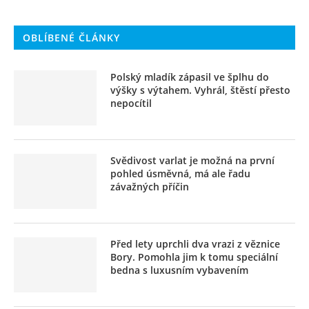
OBLÍBENÉ ČLÁNKY
Polský mladík zápasil ve šplhu do
výšky s výtahem. Vyhrál, štěstí přesto
nepocítil
Svědivost varlat je možná na první
pohled úsměvná, má ale řadu
závažných příčin
Před lety uprchli dva vrazi z věznice
Bory. Pomohla jim k tomu speciální
bedna s luxusním vybavením