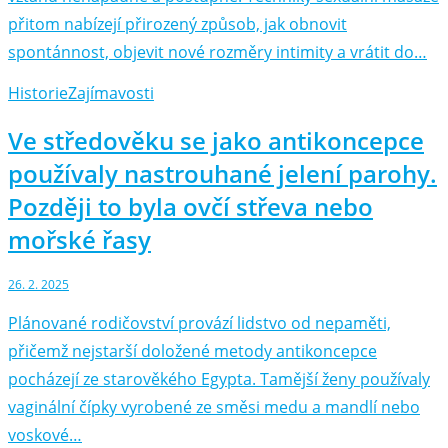
přitom nabízejí přirozený způsob, jak obnovit
spontánnost, objevit nové rozměry intimity a vrátit do…
Historie
Zajímavosti
Ve středověku se jako antikoncepce
používaly nastrouhané jelení parohy.
Později to byla ovčí střeva nebo
mořské řasy
26. 2. 2025
Plánované rodičovství provází lidstvo od nepaměti,
přičemž nejstarší doložené metody antikoncepce
pocházejí ze starověkého Egypta. Tamější ženy používaly
vaginální čípky vyrobené ze směsi medu a mandlí nebo
voskové…