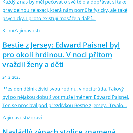
Každý z nás by měl pečovat o své tělo a dopřávat si také
pravidelnou relaxaci, která nám pomůže fyzicky, ale také
psychicky. I proto existují masáže a další…
Krimi
Zajímavosti
Bestie z Jersey: Edward Paisnel byl
pro okolí hrdinou. V noci přitom
vraždil ženy a děti
24. 2. 2025
Přes den dělník živící svou rodinu, v noci zrůda. Takový
byl po nějakou dobu život muže jménem Edward Paisnel.
Ten se proslavil pod přezdívkou Bestie z Jersey. Trvalo…
Zajímavosti
Zdraví
Nasládlý zápach stolice znamená