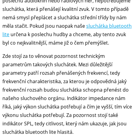
poslechu audioknih nebo rádiových her, nepotřebujeme
sluchátka, která přenášejí kvalitní zvuk. V tomto případě
nemá smysl přeplácet a sluchátka střední třídy by nám
měla stačit. Pokud jsou naopak naše
sluchátka bluetooth
lite
určena k poslechu hudby a chceme, aby tento zvuk
byl co nejkvalitnější, máme již o čem přemýšlet.
Zde stojí za to věnovat pozornost technickým
parametrům takových sluchátek. Mezi důležitější
parametry patří rozsah přenášených frekvencí, tedy
frekvenční charakteristika, za kterou je odpovědná jaký
frekvenční rozsah budou sluchátka schopna přenést do
našeho sluchového orgánu. Indikátor impedance nám
říká, jaký výkon sluchátka potřebují a čím je vyšší, tím více
výkonu sluchátka potřebují. Za pozornost stojí také
indikátor SPL, tedy citlivost, který nám ukazuje, jak jsou
sluchátka bluetooth lite hlasitá.