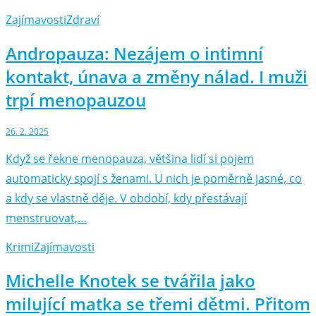
Zajímavosti
Zdraví
Andropauza: Nezájem o intimní
kontakt, únava a změny nálad. I muži
trpí menopauzou
26. 2. 2025
Když se řekne menopauza, většina lidí si pojem
automaticky spojí s ženami. U nich je poměrně jasné, co
a kdy se vlastně děje. V období, kdy přestávají
menstruovat,…
Krimi
Zajímavosti
Michelle Knotek se tvářila jako
milující matka se třemi dětmi. Přitom