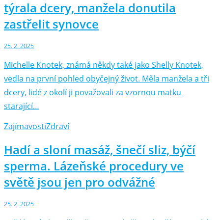
týrala dcery, manžela donutila
zastřelit synovce
25. 2. 2025
Michelle Knotek, známá někdy také jako Shelly Knotek,
vedla na první pohled obyčejný život. Měla manžela a tři
dcery, lidé z okolí ji považovali za vzornou matku
starající…
Zajímavosti
Zdraví
Hadí a sloní masáž, šnečí sliz, býčí
sperma. Lázeňské procedury ve
světě jsou jen pro odvážné
25. 2. 2025