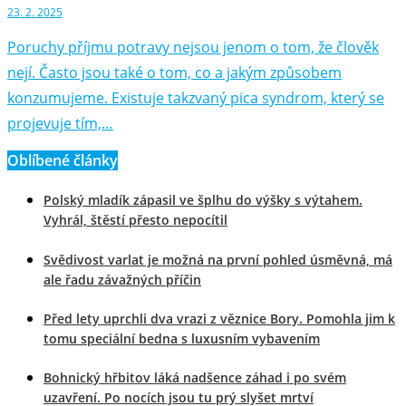
23. 2. 2025
Poruchy příjmu potravy nejsou jenom o tom, že člověk
nejí. Často jsou také o tom, co a jakým způsobem
konzumujeme. Existuje takzvaný pica syndrom, který se
projevuje tím,…
Oblíbené články
Polský mladík zápasil ve šplhu do výšky s výtahem.
Vyhrál, štěstí přesto nepocítil
Svědivost varlat je možná na první pohled úsměvná, má
ale řadu závažných příčin
Před lety uprchli dva vrazi z věznice Bory. Pomohla jim k
tomu speciální bedna s luxusním vybavením
Bohnický hřbitov láká nadšence záhad i po svém
uzavření. Po nocích jsou tu prý slyšet mrtví