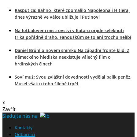
Rasputica: Bahno, které zpomalilo Napoleona i Hitlera,
dnes výrazně ve válce ubližuje i Putinovi
Na fotbalovém mistrovství v Kataru přijde svléknutí
trika pořádně draho. Fanouškům se to ani trochu nelíbí
Daniel Brühl o novém snímku Na západní frontě klid: Z
německého hlediska neexistuje válečný film o
hrdinských činech
Soví muž: Svou zvláštní dovedností vydělal balík peněz.
Musel však u toho šíleně trpět
x
Zavřít
Sledujte nás na
Kontakty
Odborníci