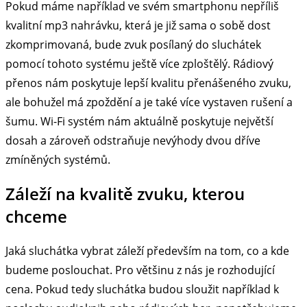
Pokud máme například ve svém smartphonu nepříliš
kvalitní mp3 nahrávku, která je již sama o sobě dost
zkomprimovaná, bude zvuk posílaný do sluchátek
pomocí tohoto systému ještě více zploštělý. Rádiový
přenos nám poskytuje lepší kvalitu přenášeného zvuku,
ale bohužel má zpoždění a je také více vystaven rušení a
šumu. Wi-Fi systém nám aktuálně poskytuje největší
dosah a zároveň odstraňuje nevýhody dvou dříve
zmíněných systémů.
Záleží na kvalitě zvuku, kterou
chceme
Jaká sluchátka vybrat záleží především na tom, co a kde
budeme poslouchat. Pro většinu z nás je rozhodující
cena. Pokud tedy sluchátka budou sloužit například k