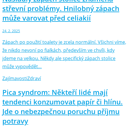
střevní problémy. Hnilobný zápach
může varovat před celiakií
24. 2. 2025
Zápach po použití toalety je zcela normální. Všichni víme,
že nikdo nevoní po fialkách, především ve chvíli, kdy
jdeme na velkou. Někdy ale specifický zápach stolice
může vypovědět…
Zajímavosti
Zdraví
Pica syndrom: Někteří lidé mají
tendenci konzumovat papír či hlínu.
Jde o nebezpečnou poruchu příjmu
potravy