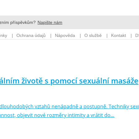
uálním životě s pomocí sexuální masáže
y dlouhodobých vztahů nenápadně a postupně. Techniky sexu
nnost, objevit nové rozměry intimity a vrátit do…