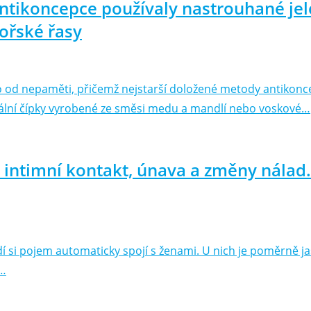
ntikoncepce používaly nastrouhané jele
ořské řasy
vo od nepaměti, přičemž nejstarší doložené metody antikonc
nální čípky vyrobené ze směsi medu a mandlí nebo voskové…
ntimní kontakt, únava a změny nálad. 
í si pojem automaticky spojí s ženami. U nich je poměrně jas
,…