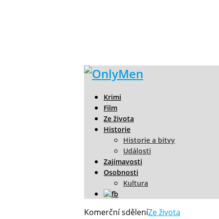
Krimi
Film
Ze života
Historie
Historie a bitvy
Události
Zajímavosti
Osobnosti
Kultura
Komerční sdělení
Ze života