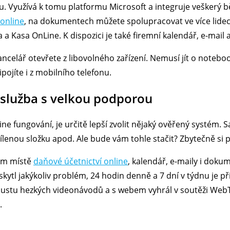
 Využívá k tomu platformu Microsoft a integruje veškerý běž
online
, na dokumentech můžete spolupracovat ve více lidech,
 Kasa OnLine. K dispozici je také firemní kalendář, e-mail 
ancelář otevřete z libovolného zařízení. Nemusí jít o notebo
pojíte i z mobilního telefonu.
 služba s velkou podporou
online fungování, je určitě lepší zvolit nějaký ověřený systé
sdílenou složku apod. Ale bude vám tohle stačit? Zbytečně si p
nom místě
daňové účetnictví online
, kalendář, e-maily i doku
skytl jakýkoliv problém, 24 hodin denně a 7 dní v týdnu je 
stu hezkých videonávodů a s webem vyhrál v soutěži WebT
.