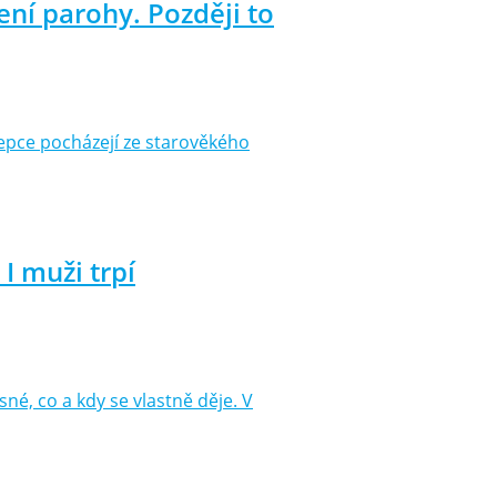
ní parohy. Později to
epce pocházejí ze starověkého
I muži trpí
né, co a kdy se vlastně děje. V