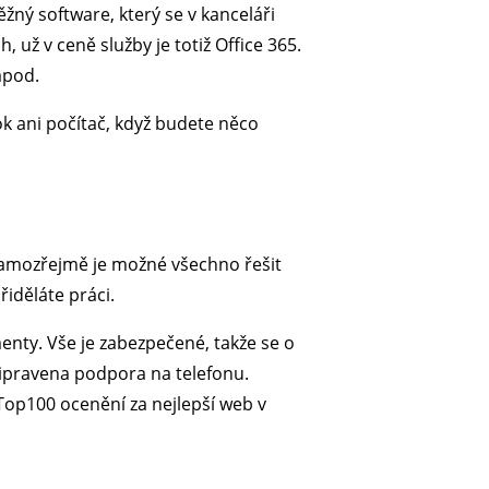
ný software, který se v kanceláři
 už v ceně služby je totiž Office 365.
apod.
ok ani počítač, když budete něco
m. Samozřejmě je možné všechno řešit
řiděláte práci.
menty. Vše je zabezpečené, takže se o
připravena podpora na telefonu.
op100 ocenění za nejlepší web v