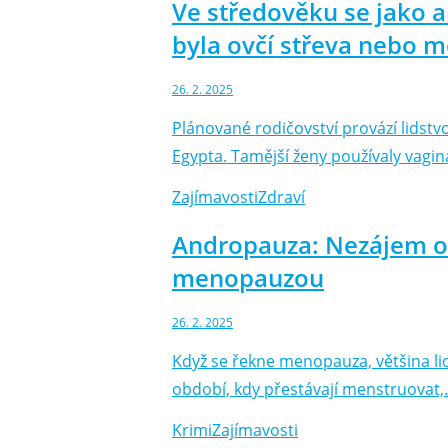
Ve středověku se jako a
byla ovčí střeva nebo m
26. 2. 2025
Plánované rodičovství provází lidst
Egypta. Tamější ženy používaly vagi
Zajímavosti
Zdraví
Andropauza: Nezájem o i
menopauzou
26. 2. 2025
Když se řekne menopauza, většina lid
období, kdy přestávají menstruovat
Krimi
Zajímavosti