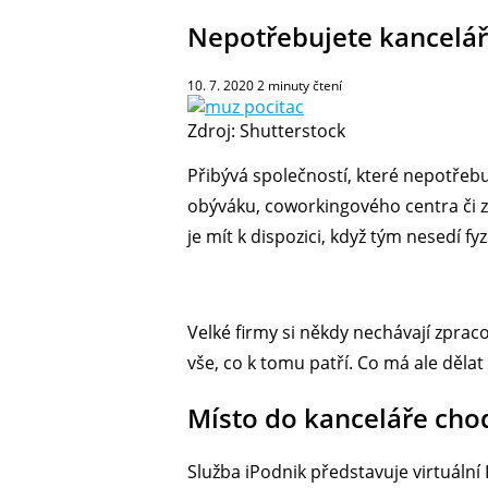
Nepotřebujete kancelář?
10. 7. 2020
2
minuty čtení
Zdroj: Shutterstock
Přibývá společností, které nepotřebují
obýváku, coworkingového centra či z 
je mít k dispozici, když tým nesedí f
Velké firmy si někdy nechávají zprac
vše, co k tomu patří. Co má ale děla
Místo do kanceláře cho
Služba iPodnik představuje virtuální 