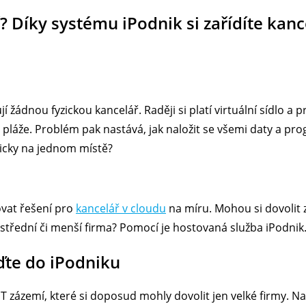
 Díky systému iPodnik si zařídíte kanc
 žádnou fyzickou kancelář. Raději si platí virtuální sídlo a p
pláže. Problém pak nastává, jak naložit se všemi daty a prog
yzicky na jednom místě?
ovat řešení pro
kancelář v cloudu
na míru. Mohou si dovolit z
t střední či menší firma? Pomocí je hostovaná služba iPodnik
ďte do iPodniku
IT zázemí, které si doposud mohly dovolit jen velké firmy. N