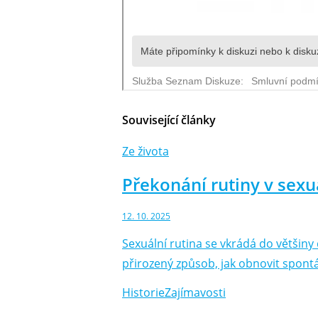
Související články
Ze života
Překonání rutiny v sex
12. 10. 2025
Sexuální rutina se vkrádá do většin
přirozený způsob, jak obnovit spontá
Historie
Zajímavosti