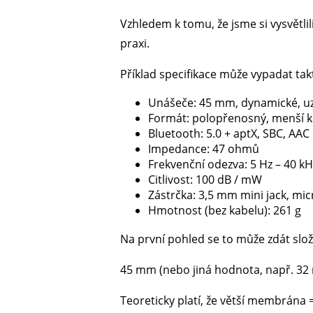
Vzhledem k tomu, že jsme si vysvětlili
praxi.
Příklad specifikace může vypadat tak
Unášeče: 45 mm, dynamické, u
Formát: polopřenosný, menší 
Bluetooth: 5.0 + aptX, SBC, AAC
Impedance: 47 ohmů
Frekvenční odezva: 5 Hz – 40 kH
Citlivost: 100 dB / mW
Zástrčka: 3,5 mm mini jack, mi
Hmotnost (bez kabelu): 261 g
Na první pohled se to může zdát složi
45 mm (nebo jiná hodnota, např. 3
Teoreticky platí, že větší membrána