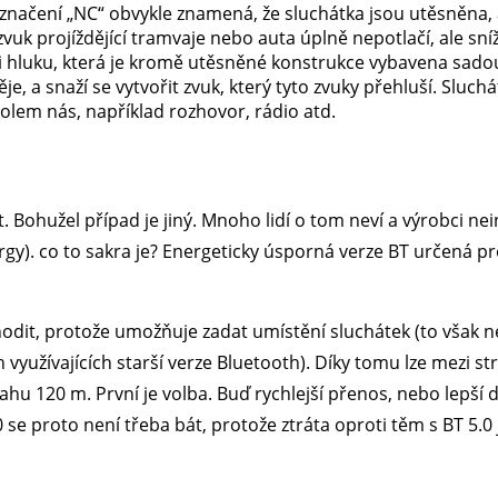
načení „NC“ obvykle znamená, že sluchátka jsou utěsněna, 
vuk projíždějící tramvaje nebo auta úplně nepotlačí, ale sníž
ci hluku, která je kromě utěsněné konstrukce vybavena sad
je, a snaží se vytvořit zvuk, který tyto zvuky přehluší. Sluc
kolem nás, například rozhovor, rádio atd.
 Bohužel případ je jiný. Mnoho lidí o tom neví a výrobci nein
y). co to sakra je? Energeticky úsporná verze BT určená pr
hodit, protože umožňuje zadat umístění sluchátek (to však 
 využívajících starší verze Bluetooth). Díky tomu lze mezi str
 120 m. První je volba. Buď rychlejší přenos, nebo lepší do
 se proto není třeba bát, protože ztráta oproti těm s BT 5.0