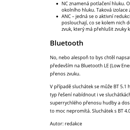
NC znamená potlačení hluku. Oz
okolního hluku. Taková izolace z
ANC – jedná se o aktivní reduk
poslouchají, co se kolem nich dě
zvuk, který má přehlušit zvuky 
Bluetooth
No, nebo alespoň to bys chtěl napsat.
především na Bluetooth LE (Low Energ
přenos zvuku.
V případě sluchátek se může BT 5.1 
typ řešení nabídnout i ve sluchátkách
superrychlého přenosu hudby a dosahu
to moc nepromítá. Sluchátek s BT 4.0
Autor: redakce