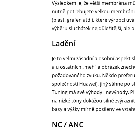
Výsledkem je, že větší membrána můž
nutně potřebujete velkou membránu? 
(plast, grafen atd.), které výrobci uvá
výběru sluchátek nejdůležitější, ale o 
Ladění
Je to velmi zásadní a osobní aspekt s
a u ostatních „meh“ a obrázek znechu
požadovaného zvuku. Někdo preferuj
společnosti Huawei), jiný sáhne po 
Tuning má své výhody i nevýhody. Plo
na nízké tóny dokážou silně zvýraznit
basy a výšky mírně posíleny ve vztah
NC / ANC