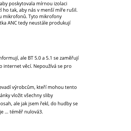
aby poskytovala mírnou izolaci
í ho tak, aby nás v menší míře rušil.
ou mikrofonů. Tyto mikrofony
hátka ANC tedy neustále produkují
formují, ale BT 5.0 a 5.1 se zaměřují
o internet věcí. Nepoužívá se pro
nevadí výrobcům, kteří mohou tento
ánky vložit všechny sliby
sah, ale jak jsem řekl, do hudby se
 je … téměř nulová3.