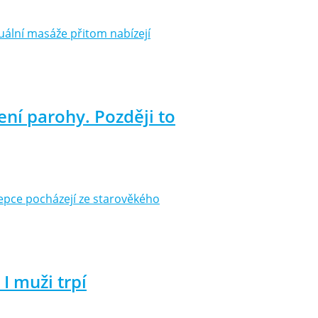
ální masáže přitom nabízejí
ní parohy. Později to
epce pocházejí ze starověkého
I muži trpí