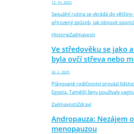
12. 10. 2025
Sexuální rutina se vkrádá do většin
přirozený způsob, jak obnovit spontá
Historie
Zajímavosti
Ve středověku se jako a
byla ovčí střeva nebo m
26. 2. 2025
Plánované rodičovství provází lidst
Egypta. Tamější ženy používaly vagi
Zajímavosti
Zdraví
Andropauza: Nezájem o i
menopauzou