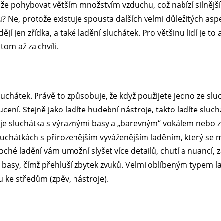
e pohybovat větším množstvím vzduchu, což nabízí silnější 
Ne, protože existuje spousta dalších velmi důležitých aspe
dějí jen zřídka, a také ladění sluchátek. Pro většinu lidí je to
tom až za chvíli.
luchátek. Právě to způsobuje, že když použijete jedno ze slu
cení. Stejně jako ladíte hudební nástroje, takto ladíte sluc
e sluchátka s výraznými basy a „barevným“ vokálem nebo z
sluchátkách s přirozenějším vyváženějším laděním, který se
ché ladění vám umožní slyšet více detailů, chutí a nuancí,
 basy, čímž přehluší zbytek zvuků. Velmi oblíbeným typem lad
u ke středům (zpěv, nástroje).