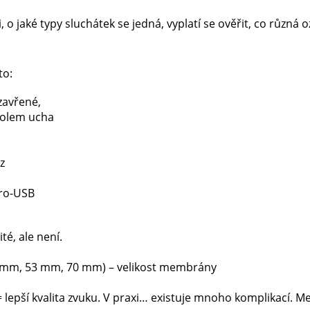
, o jaké typy sluchátek se jedná, vyplatí se ověřit, co různá
to:
zavřené,
kolem ucha
z
cro-USB
té, ale není.
2 mm, 53 mm, 70 mm) – velikost membrány
 = lepší kvalita zvuku. V praxi… existuje mnoho komplikací.