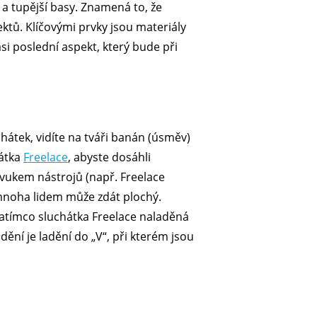
a tupější basy. Znamená to, že
ktů. Klíčovými prvky jsou materiály
 asi poslední aspekt, který bude při
chátek, vidíte na tváři banán (úsměv)
hátka
Freelace
, abyste dosáhli
vukem nástrojů (např. Freelace
 mnoha lidem může zdát plochý.
 zatímco sluchátka Freelace naladěná
ění je ladění do „V“, při kterém jsou