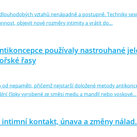
y dlouhodobých vztahů nenápadně a postupně. Techniky sexu
nnost, objevit nové rozměry intimity a vrátit do…
ntikoncepce používaly nastrouhané jele
ořské řasy
vo od nepaměti, přičemž nejstarší doložené metody antikonc
nální čípky vyrobené ze směsi medu a mandlí nebo voskové…
ntimní kontakt, únava a změny nálad. 