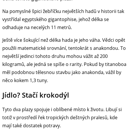
Na pomyslné špici žebříčku největších hadů v historii tak
vystřídal egyptského gigantophise, jehož délka se
odhaduje na necelých 11 metrů.
Ještě více šokující než délka hada je jeho váha. Vědci opět
použili matematické srovnání, tentokrát s anakondou. To
největší jedinci tohoto druhu mohou vážit až 200
kilogramů, ale jedná se spíše o rarity. Pokud by titanoboa
měl podobnou tělesnou stavbu jako anakonda, vážil by
něco kokem 1,3 tuny.
Jídlo? Stačí krokodýl
Tyto dva plazy spojuje i oblíbené místo k životu. Libují si
totiž v prostředí řek tropických deštných pralesů, kde
mají také dostatek potravy.