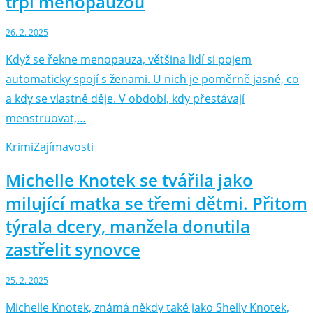
trpí menopauzou
26. 2. 2025
Když se řekne menopauza, většina lidí si pojem
automaticky spojí s ženami. U nich je poměrně jasné, co
a kdy se vlastně děje. V období, kdy přestávají
menstruovat,…
Krimi
Zajímavosti
Michelle Knotek se tvářila jako
milující matka se třemi dětmi. Přitom
týrala dcery, manžela donutila
zastřelit synovce
25. 2. 2025
Michelle Knotek, známá někdy také jako Shelly Knotek,