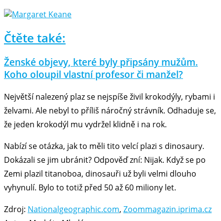
Čtěte také:
Ženské objevy, které byly připsány mužům.
Koho oloupil vlastní profesor či manžel?
Největší nalezený plaz se nejspíše živil krokodýly, rybami i
želvami. Ale nebyl to příliš náročný strávník. Odhaduje se,
že jeden krokodýl mu vydržel klidně i na rok.
Nabízí se otázka, jak to měli tito velcí plazi s dinosaury.
Dokázali se jim ubránit? Odpověď zní: Nijak. Když se po
Zemi plazil titanoboa, dinosauři už byli velmi dlouho
vyhynulí. Bylo to totiž před 50 až 60 miliony let.
Zdroj:
Nationalgeographic.com
,
Zoommagazin.iprima.cz