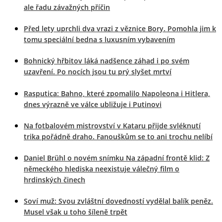
ale řadu závažných příčin
Před lety uprchli dva vrazi z věznice Bory. Pomohla jim k
tomu speciální bedna s luxusním vybavením
Bohnický hřbitov láká nadšence záhad i po svém
uzavření. Po nocích jsou tu prý slyšet mrtví
Rasputica: Bahno, které zpomalilo Napoleona i Hitlera,
dnes výrazně ve válce ubližuje i Putinovi
Na fotbalovém mistrovství v Kataru přijde svléknutí
trika pořádně draho. Fanouškům se to ani trochu nelíbí
Daniel Brühl o novém snímku Na západní frontě klid: Z
německého hlediska neexistuje válečný film o
hrdinských činech
Soví muž: Svou zvláštní dovedností vydělal balík peněz.
Musel však u toho šíleně trpět