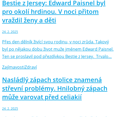
Bestie z Jersey: Edward Paisnel byl
pro okolí hrdinou. V noci přitom
vraždil ženy a děti
24. 2. 2025
Přes den dělník živící svou rodinu, v noci zrůda. Takový
byl po nějakou dobu život muže jménem Edward Paisnel.
Ten se proslavil pod přezdívkou Bestie z Jersey. Trvalo…
Zajímavosti
Zdraví
Nasládlý zápach stolice znamená
střevní problémy. Hnilobný zápach
může varovat před celiakií
24. 2. 2025