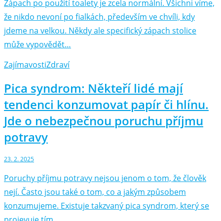
Zápach po použití toalety je zcela normální. Všichni víme,
že nikdo nevoní po fialkách, především ve chvíli, kdy
jdeme na velkou. Někdy ale specifický zápach stolice
může vypovědět…
Zajímavosti
Zdraví
Pica syndrom: Někteří lidé mají
tendenci konzumovat papír či hlínu.
Jde o nebezpečnou poruchu příjmu
potravy
23. 2. 2025
Poruchy příjmu potravy nejsou jenom o tom, že člověk
nejí. Často jsou také o tom, co a jakým způsobem
konzumujeme. Existuje takzvaný pica syndrom, který se
projevuje tím,…