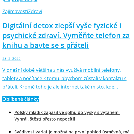
Zajímavosti
Zdraví
Digitální detox zlepší vyše fyzické i
psychické zdraví. Vyměňte telefon za
knihu a bavte se s přáteli
23. 2. 2025
V dnešní době většina z nás využívá mobilní telefony,
tablety a počítače k tomu, abychom zůstali v kontaktu s
přáteli. Kromě toho je ale internet také místo, kde…
Oblíbené články
Polský mladík zápasil ve šplhu do výšky s výtahem.
Vyhrál, štěstí přesto nepocítil
Svědivost varlat je možná na první pohled úsměvná, má