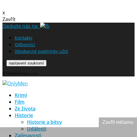
x
Zavřít
Sledujte nás na
Kontakty
Odborníci
Všeobecné podmínky užití
|
nastavení soukromí
© OnlyU Group s.r.o.
Krimi
Film
Ze života
Historie
Historie a bitvy
Zavřít reklamu
Události
Zajímavosti