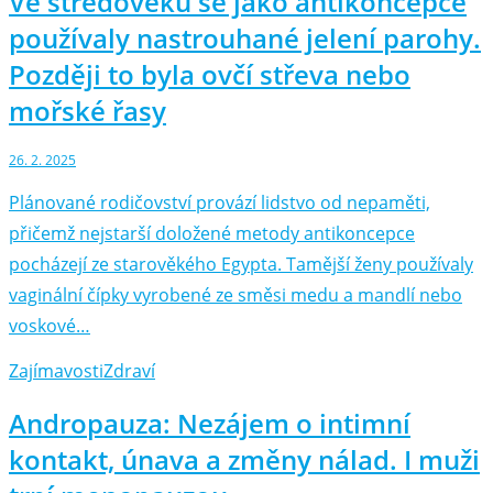
Ve středověku se jako antikoncepce
používaly nastrouhané jelení parohy.
Později to byla ovčí střeva nebo
mořské řasy
26. 2. 2025
Plánované rodičovství provází lidstvo od nepaměti,
přičemž nejstarší doložené metody antikoncepce
pocházejí ze starověkého Egypta. Tamější ženy používaly
vaginální čípky vyrobené ze směsi medu a mandlí nebo
voskové…
Zajímavosti
Zdraví
Andropauza: Nezájem o intimní
kontakt, únava a změny nálad. I muži