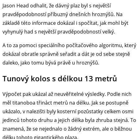
Jason Head odhalit, že dávný plaz byl s největší
pravděpodobností příbuzný dnešních hroznýšů. Na
základě této informace dokázal i spočítat, jak mohl být
vyhynulý had s největší pravděpodobností velký.
A to za pomoci speciálního počítačového algoritmu, který
dokázal obratle správně seřadit a dát je od sebe stejně
daleko, jako tomu bývá právě u hroznýšů.
Tunový kolos s délkou 13 metrů
Výpočet pak ukázal až neuvěřitelné výsledky. Podle nich
měl titanoboa třináct metrů na délku. Jak se postupně
ukázalo, v nalezišti byly kosterní pozůstatky celkem osmi
jedinců tohoto druhu a jejich délka byla zhruba stejná. To
znamená, že se nejednalo o žádný extrém, ale o běžnou
délku tohoto gigantického plaza.