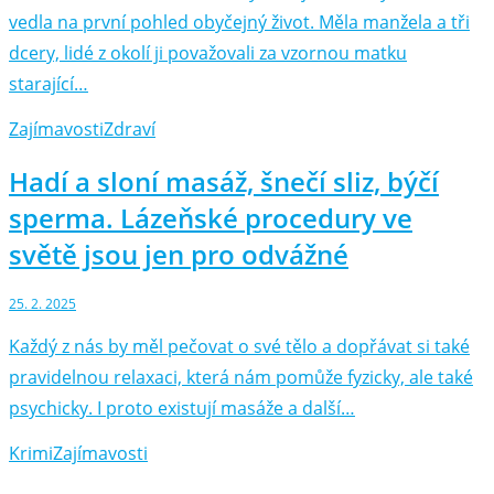
vedla na první pohled obyčejný život. Měla manžela a tři
dcery, lidé z okolí ji považovali za vzornou matku
starající…
Zajímavosti
Zdraví
Hadí a sloní masáž, šnečí sliz, býčí
sperma. Lázeňské procedury ve
světě jsou jen pro odvážné
25. 2. 2025
Každý z nás by měl pečovat o své tělo a dopřávat si také
pravidelnou relaxaci, která nám pomůže fyzicky, ale také
psychicky. I proto existují masáže a další…
Krimi
Zajímavosti