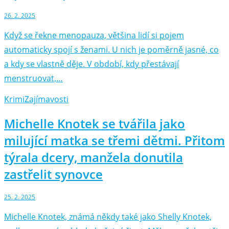
26. 2. 2025
Když se řekne menopauza, většina lidí si pojem
automaticky spojí s ženami. U nich je poměrně jasné, co
a kdy se vlastně děje. V období, kdy přestávají
menstruovat,…
Krimi
Zajímavosti
Michelle Knotek se tvářila jako
milující matka se třemi dětmi. Přitom
týrala dcery, manžela donutila
zastřelit synovce
25. 2. 2025
Michelle Knotek, známá někdy také jako Shelly Knotek,