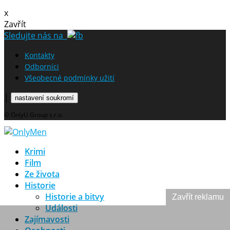
x
Zavřít
Sledujte nás na
Kontakty
Odborníci
Všeobecné podmínky užití
|
nastavení soukromí
© OnlyU Group s.r.o.
Krimi
Film
Ze života
Historie
Historie a bitvy
Zavřít reklamu
Události
Zajímavosti