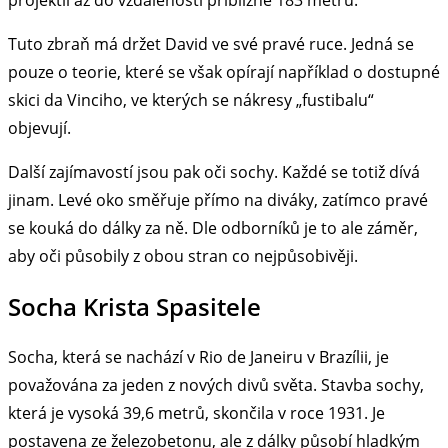
projektil až do vzdálenosti přibližně 183 metrů.
Tuto zbraň má držet David ve své pravé ruce. Jedná se
pouze o teorie, které se však opírají například o dostupné
skici da Vinciho, ve kterých se nákresy „fustibalu“
objevují.
Další zajímavostí jsou pak oči sochy. Každé se totiž dívá
jinam. Levé oko směřuje přímo na diváky, zatímco pravé
se kouká do dálky za ně. Dle odborníků je to ale záměr,
aby oči působily z obou stran co nejpůsobivěji.
Socha Krista Spasitele
Socha, která se nachází v Rio de Janeiru v Brazílii, je
považována za jeden z nových divů světa. Stavba sochy,
která je vysoká 39,6 metrů, skončila v roce 1931. Je
postavena ze železobetonu, ale z dálky působí hladkým