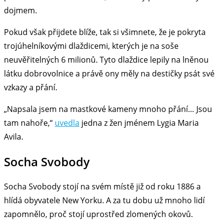
dojmem.
Pokud však přijdete blíže, tak si všimnete, že je pokryta
trojúhelníkovými dlaždicemi, kterých je na soše
neuvěřitelných 6 milionů. Tyto dlaždice lepily na lněnou
látku dobrovolnice a právě ony měly na destičky psát své
vzkazy a přání.
„Napsala jsem na mastkové kameny mnoho přání… Jsou
tam nahoře,“
uvedla
jedna z žen jménem Lygia Maria
Avila.
Socha Svobody
Socha Svobody stojí na svém místě již od roku 1886 a
hlídá obyvatele New Yorku. A za tu dobu už mnoho lidí
zapomnělo, proč stojí uprostřed zlomených okovů.