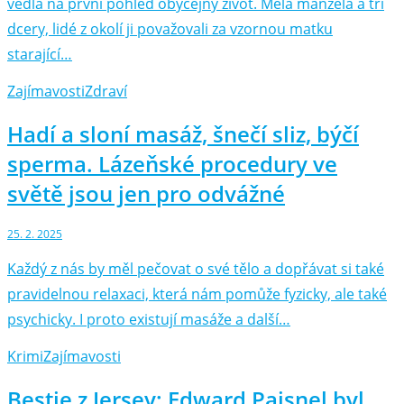
vedla na první pohled obyčejný život. Měla manžela a tři
dcery, lidé z okolí ji považovali za vzornou matku
starající…
Zajímavosti
Zdraví
Hadí a sloní masáž, šnečí sliz, býčí
sperma. Lázeňské procedury ve
světě jsou jen pro odvážné
25. 2. 2025
Každý z nás by měl pečovat o své tělo a dopřávat si také
pravidelnou relaxaci, která nám pomůže fyzicky, ale také
psychicky. I proto existují masáže a další…
Krimi
Zajímavosti
Bestie z Jersey: Edward Paisnel byl