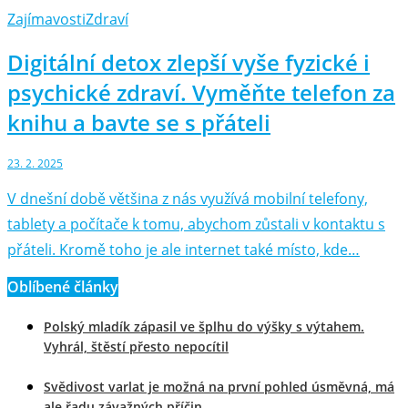
Zajímavosti
Zdraví
Digitální detox zlepší vyše fyzické i
psychické zdraví. Vyměňte telefon za
knihu a bavte se s přáteli
23. 2. 2025
V dnešní době většina z nás využívá mobilní telefony,
tablety a počítače k tomu, abychom zůstali v kontaktu s
přáteli. Kromě toho je ale internet také místo, kde…
Oblíbené články
Polský mladík zápasil ve šplhu do výšky s výtahem.
Vyhrál, štěstí přesto nepocítil
Svědivost varlat je možná na první pohled úsměvná, má
ale řadu závažných příčin