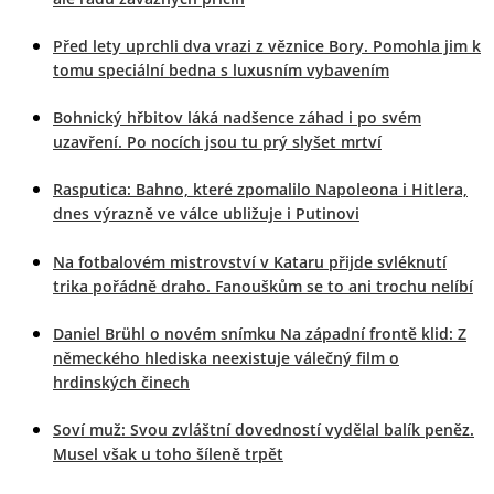
Před lety uprchli dva vrazi z věznice Bory. Pomohla jim k
tomu speciální bedna s luxusním vybavením
Bohnický hřbitov láká nadšence záhad i po svém
uzavření. Po nocích jsou tu prý slyšet mrtví
Rasputica: Bahno, které zpomalilo Napoleona i Hitlera,
dnes výrazně ve válce ubližuje i Putinovi
Na fotbalovém mistrovství v Kataru přijde svléknutí
trika pořádně draho. Fanouškům se to ani trochu nelíbí
Daniel Brühl o novém snímku Na západní frontě klid: Z
německého hlediska neexistuje válečný film o
hrdinských činech
Soví muž: Svou zvláštní dovedností vydělal balík peněz.
Musel však u toho šíleně trpět