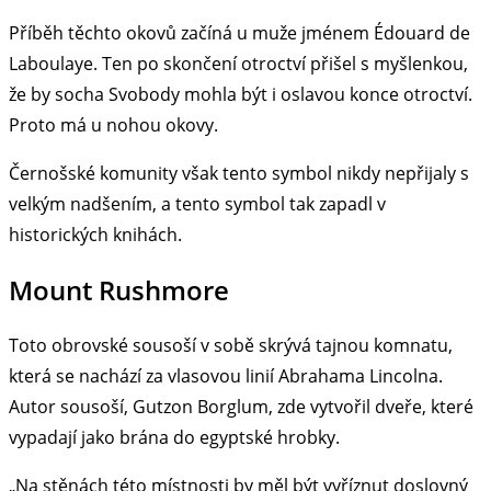
Příběh těchto okovů začíná u muže jménem Édouard de
Laboulaye. Ten po skončení otroctví přišel s myšlenkou,
že by socha Svobody mohla být i oslavou konce otroctví.
Proto má u nohou okovy.
Černošské komunity však tento symbol nikdy nepřijaly s
velkým nadšením, a tento symbol tak zapadl v
historických knihách.
Mount Rushmore
Toto obrovské sousoší v sobě skrývá tajnou komnatu,
která se nachází za vlasovou linií Abrahama Lincolna.
Autor sousoší, Gutzon Borglum, zde vytvořil dveře, které
vypadají jako brána do egyptské hrobky.
„Na stěnách této místnosti by měl být vyříznut doslovný