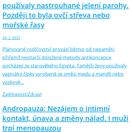
používaly nastrouhané jelení parohy.
Později to byla ovčí střeva nebo
mořské řasy
26. 2. 2025
Plánované rodičovství provází lidstvo od nepaměti,
přičemž nejstarší doložené metody antikoncepce
pocházejí ze starověkého Egypta. Tamější ženy používaly
vaginální čípky vyrobené ze směsi medu a mandlí nebo
voskové…
Zajímavosti
Zdraví
Andropauza: Nezájem o intimní
kontakt, únava a změny nálad. I muži
trpí menopauzou