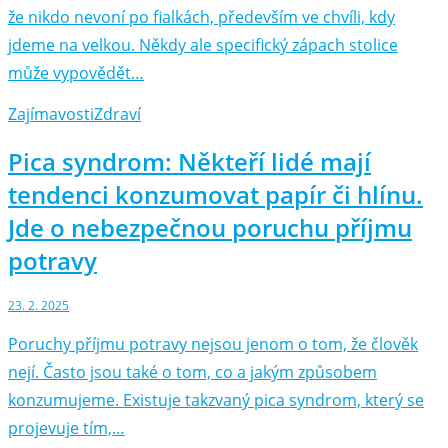
že nikdo nevoní po fialkách, především ve chvíli, kdy
jdeme na velkou. Někdy ale specifický zápach stolice
může vypovědět…
Zajímavosti
Zdraví
Pica syndrom: Někteří lidé mají
tendenci konzumovat papír či hlínu.
Jde o nebezpečnou poruchu příjmu
potravy
23. 2. 2025
Poruchy příjmu potravy nejsou jenom o tom, že člověk
nejí. Často jsou také o tom, co a jakým způsobem
konzumujeme. Existuje takzvaný pica syndrom, který se
projevuje tím,…