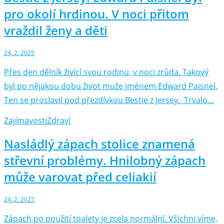
pro okolí hrdinou. V noci přitom
vraždil ženy a děti
24. 2. 2025
Přes den dělník živící svou rodinu, v noci zrůda. Takový
byl po nějakou dobu život muže jménem Edward Paisnel.
Ten se proslavil pod přezdívkou Bestie z Jersey. Trvalo…
Zajímavosti
Zdraví
Nasládlý zápach stolice znamená
střevní problémy. Hnilobný zápach
může varovat před celiakií
24. 2. 2025
Zápach po použití toalety je zcela normální. Všichni víme,