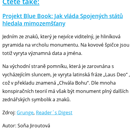
Čtěte také:
Projekt Blue Book: Jak vláda Spojených států
hledala mimozemšťany
Jedním ze znaků, který je nejvíce viditelný, je hliníková
pyramida na vrcholu monumentu. Na kovové špičce jsou
totiž vyryta významná data a jména.
Na východní straně pomníku, která je zarovnána s
vycházejícím sluncem, je vyryta latinská fráze „Laus Deo“ ,
což v překladu znamená „Chvála Bohu“. Dle mnoha
konspiračních teorií má však být monument plný dalších
zednářských symbolik a znaků.
Zdroj:
Grunge
,
Reader´s Digest
Autor: Soňa Jiroutová