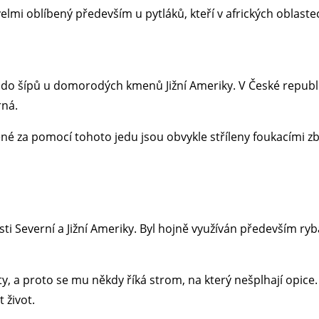
 velmi oblíbený především u pytláků, kteří v afrických oblaste
 do šípů u domorodých kmenů Jižní Ameriky. V České republ
rná.
ené za pomocí tohoto jedu jsou obvykle stříleny foukacími z
ti Severní a Jižní Ameriky. Byl hojně využíván především ryb
 a proto se mu někdy říká strom, na který nešplhají opice. 
 život.