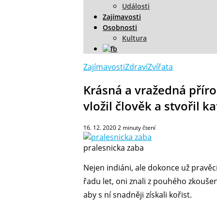
Události
Zajímavosti
Osobnosti
Kultura
Zajímavosti
Zdraví
Zvířata
Krásná a vražedná příro
vložil člověk a stvořil k
16. 12. 2020
2
minuty čtení
pralesnicka zaba
Nejen indiáni, ale dokonce už pravěcí
řadu let, oni znali z pouhého zkouše
aby s ní snadněji získali kořist.