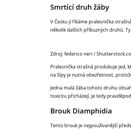
Smrtící druh žáby
V Česku jí říkáme pralesnička strašná
několik dalších příbuzných druhů. Ty 
Zdroj: federico neri / Shutterstock.
Pralesnička strašná produkuje jed, 
na šípy je nutná obezřetnost, protož
Jedna malá žába tohoto druhu obsahuj
toxicitu přicházejí, je tedy pravděpod
Brouk Diamphidia
Tento brouk je nejpoužívanější přede