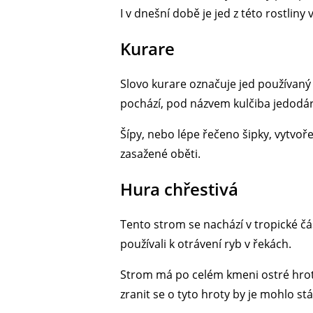
I v dnešní době je jed z této rostliny
Kurare
Slovo kurare označuje jed používaný
pochází, pod názvem kulčiba jedodá
Šípy, nebo lépe řečeno šipky, vytvoř
zasažené oběti.
Hura chřestivá
Tento strom se nachází v tropické čás
používali k otrávení ryb v řekách.
Strom má po celém kmeni ostré hroty,
zranit se o tyto hroty by je mohlo stát