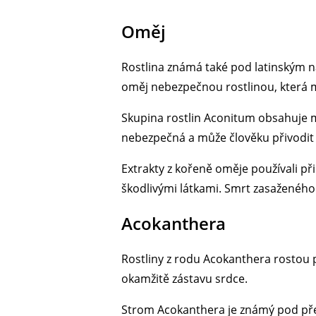
Oměj
Rostlina známá také pod latinským náz
oměj nebezpečnou rostlinou, která 
Skupina rostlin Aconitum obsahuje m
nebezpečná a může člověku přivodit 
Extrakty z kořeně oměje používali při
škodlivými látkami. Smrt zasaženého 
Acokanthera
Rostliny z rodu Acokanthera rostou pře
okamžitě zástavu srdce.
Strom Acokanthera je známý pod pře