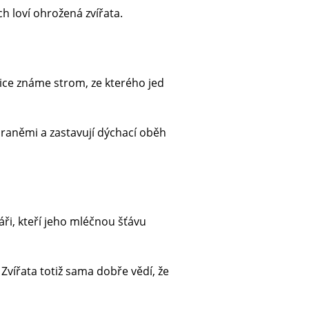
ch loví ohrožená zvířata.
ice známe strom, ze kterého jed
braněmi a zastavují dýchací oběh
áři, kteří jeho mléčnou šťávu
Zvířata totiž sama dobře vědí, že