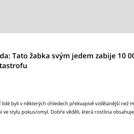
da: Tato žabka svým jedem zabije 10 0
atastrofu
 lidé byli v některých ohledech překvapivě vzdělanější než my
ní ve stylu pokus/omyl. Dobře věděli, která rostlina obsahuj