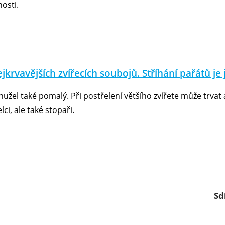
nosti.
jkrvavějších zvířecích soubojů. Stříhání pařátů je
ohužel také pomalý. Při postřelení většího zvířete může trvat
i, ale také stopaři.
Sd