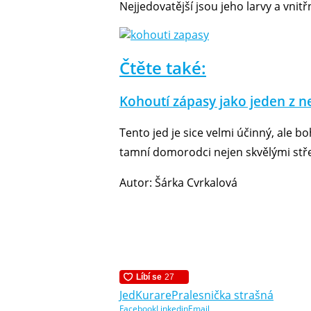
Nejjedovatější jsou jeho larvy a vnitř
Čtěte také:
Kohoutí zápasy jako jeden z ne
Tento jed je sice velmi účinný, ale b
tamní domorodci nejen skvělými střelc
Autor: Šárka Cvrkalová
Jed
Kurare
Pralesnička strašná
Facebook
Linkedin
Email