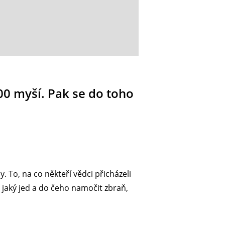
00 myší. Pak se do toho
. To, na co někteří vědci přicházeli
e jaký jed a do čeho namočit zbraň,