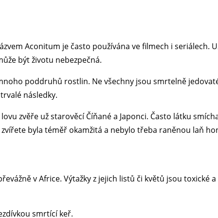
vem Aconitum je často používána ve filmech i seriálech. Už n
může být životu nebezpečná.
noho poddruhů rostlin. Ne všechny jsou smrtelně jedovaté,
trvalé následky.
 lovu zvěře už starověcí Číňané a Japonci. Často látku smícha
zvířete byla téměř okamžitá a nebylo třeba raněnou laň hon
vážně v Africe. Výtažky z jejich listů či květů jsou toxické a
zdívkou smrtící keř.