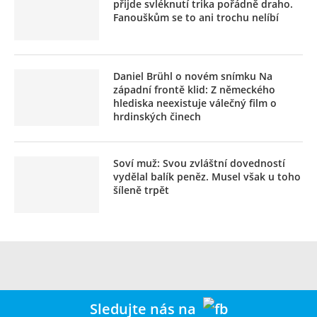
přijde svléknutí trika pořádně draho.
Fanouškům se to ani trochu nelíbí
Daniel Brühl o novém snímku Na
západní frontě klid: Z německého
hlediska neexistuje válečný film o
hrdinských činech
Soví muž: Svou zvláštní dovedností
vydělal balík peněz. Musel však u toho
šíleně trpět
Sledujte nás na