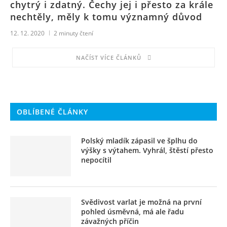
chytrý i zdatný. Čechy jej i přesto za krále
nechtěly, měly k tomu významný důvod
12. 12. 2020
2
minuty čtení
NAČÍST VÍCE ČLÁNKŮ
OBLÍBENÉ ČLÁNKY
Polský mladík zápasil ve šplhu do
výšky s výtahem. Vyhrál, štěstí přesto
nepocítil
Svědivost varlat je možná na první
pohled úsměvná, má ale řadu
závažných příčin